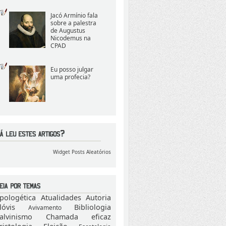
Jacó Armínio fala
sobre a palestra
de Augustus
Nicodemus na
CPAD
Eu posso julgar
uma profecia?
Widget Posts Aleatórios
pologética
Atualidades
Autoria
lóvis
Bibliologia
Avivamento
alvinismo
Chamada eficaz