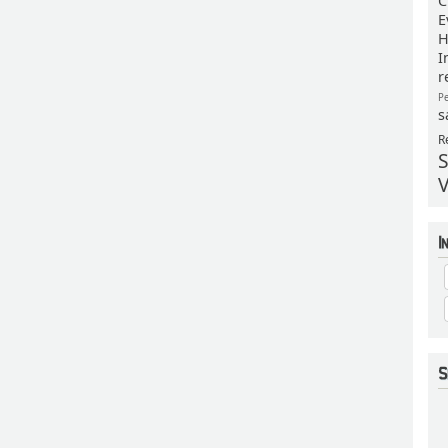
C
E
H
I
r
P
s
R
S
V