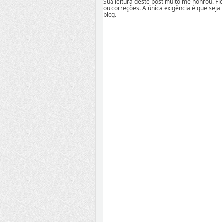
Sua leitura deste post muito me honrou. F
ou correções. A única exigência é que seja
blog.