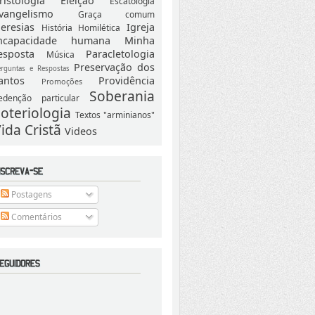
ristologia
Eleição
Escatologia
vangelismo
Graça comum
eresias
Igreja
História
Homilética
ncapacidade humana
Minha
esposta
Paracletologia
Música
Preservação dos
erguntas e Respostas
antos
Providência
Promoções
Soberania
edenção particular
oteriologia
Textos "arminianos"
ida Cristã
Videos
Postagens
Comentários