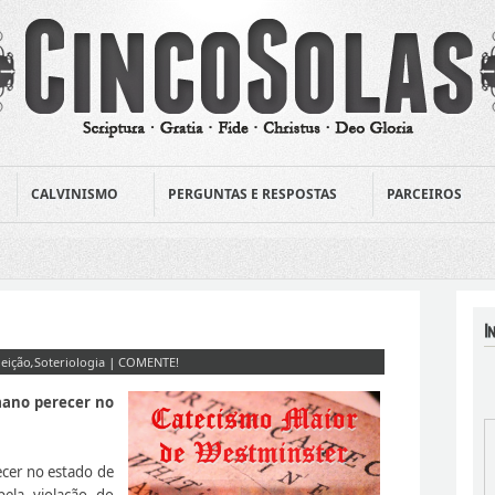
CALVINISMO
PERGUNTAS E RESPOSTAS
PARCEIROS
leição
,
Soteriologia
|
COMENTE!
mano perecer no
cer no estado de
ela violação do