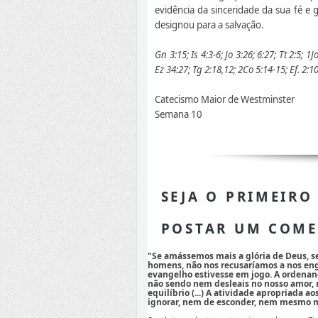
evidência da sinceridade da sua fé 
designou para a salvação.
Gn 3:15; Is 4:3-6; Jo 3:26; 6:27; Tt 2:5; 1J
Ez 34:27; Tg 2:18,12; 2Co 5:14-15; Ef. 2:10
Catecismo Maior de Westminster
Semana 10
SEJA O PRIMEIRO
POSTAR UM COME
"Se amássemos mais a glória de Deus, 
homens, não nos recusaríamos a nos eng
evangelho estivesse em jogo. A ordenan
não sendo nem desleais no nosso amor,
equilíbrio (...) A atividade apropriada a
ignorar, nem de esconder, nem mesmo mi