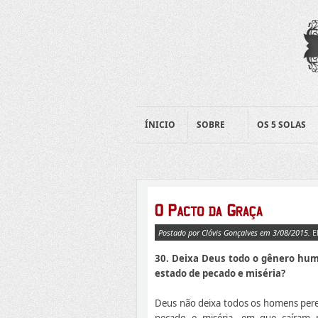
ÍNICIO
SOBRE
OS 5 SOLAS
Postado por Clóvis Gonçalves em 3/08/2015.
E
30. Deixa Deus todo o gênero hu
estado de pecado e miséria?
Deus não deixa todos os homens pere
pecado e miséria, em que caíram p