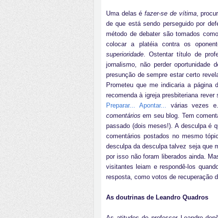
Uma delas é
fazer-se de vítima
, procu
de que está sendo perseguido por def
método de debater são tomados como 
colocar a platéia contra os opone
superioridade
. Ostentar título de pro
jornalismo, não perder oportunidade 
presunção de sempre estar certo revel
Prometeu que me indicaria a página do
recomenda à igreja presbiteriana rever
Preparar... Apontar...
várias vezes e.
comentários
em seu blog. Tem comentá
passado (dois meses!). A desculpa é 
comentários postados no mesmo tópic
desculpa da desculpa talvez seja que 
por isso não foram liberados ainda. Ma
visitantes leiam e respondê-los quan
resposta, como votos de recuperação 
As doutrinas de Leandro Quadros
As atitudes do professor Leandro de