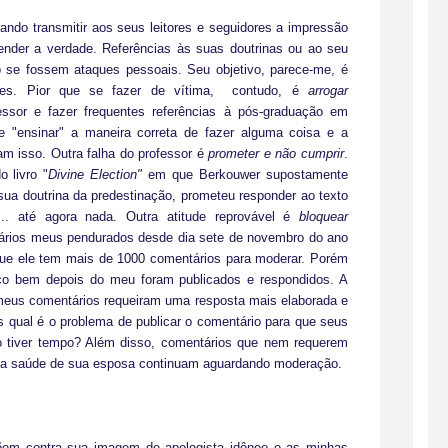
rando transmitir aos seus leitores e seguidores a impressão
ender a verdade. Referências às suas doutrinas ou ao seu
se fossem ataques pessoais. Seu objetivo, parece-me, é
ntes. Pior que se fazer de vítima, contudo, é
arrogar
fessor e fazer frequentes referências à pós-graduação em
de "ensinar" a maneira correta de fazer alguma coisa e a
am isso. Outra falha do professor é
prometer e não cumprir
.
 livro "
Divine Election"
em que Berkouwer supostamente
 sua doutrina da predestinação, prometeu responder ao texto
.. até agora nada. Outra atitude reprovável é
bloquear
rios meus pendurados desde dia sete de novembro do ano
que ele tem mais de 1000 comentários para moderar. Porém
o bem depois do meu foram publicados e respondidos. A
meus comentários requeiram uma resposta mais elaborada e
s qual é o problema de publicar o comentário para que seus
do tiver tempo? Além disso, comentários que nem requerem
da saúde de sua esposa continuam aguardando moderação.
põem contra sua imagem de apologista idôneo e as minhas