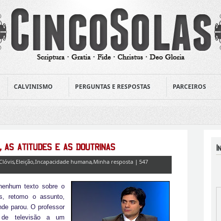
CALVINISMO
PERGUNTAS E RESPOSTAS
PARCEIROS
Clóvis
,
Eleição
,
Incapacidade humana
,
Minha resposta
|
547
nenhum texto sobre o
s, retomo o assunto,
de parou. O professor
 de televisão a um