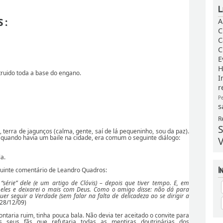
S:
A
C
C
C
E
H
truido toda a base do engano.
I
r
P
s
R
S
 terra de jagunços (calma, gente, saí de lá pequeninho, sou da paz).
quando havia um baile na cidade, era comum o seguinte diálogo:
V
la.
guinte comentário de Leandro Quadros:
“série” dele (e um artigo de Clóvis) – depois que tiver tempo. E, em
 eles e deixarei o mais com Deus. Como o amigo disse: não dá para
 seguir a Verdade (sem falar na falta de delicadeza ao se dirigir a
28/12/09)
ntaria ruim, tinha pouca bala. Não devia ter aceitado o convite para
 seus fãs que refutaria todas as mentiras doutrinárias dos