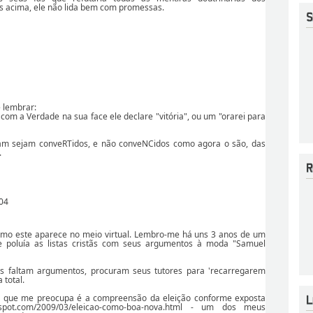
s acima, ele não lida bem com promessas.
e lembrar:
om a Verdade na sua face ele declare "vitória", ou um "orarei para
iam sejam conveRTidos, e não conveNCidos como agora o são, das
.
:04
como este aparece no meio virtual. Lembro-me há uns 3 anos de um
ue poluía as listas cristãs com seus argumentos à moda "Samuel
hes faltam argumentos, procuram seus tutores para 'recarregarem
 total.
 o que me preocupa é a compreensão da eleição conforme exposta
logspot.com/2009/03/eleicao-como-boa-nova.html - um dos meus