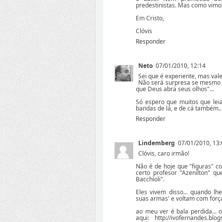
predestinistas. Mas como vimo
Em Cristo,
Clóvis
Responder
Neto
07/01/2010, 12:14
Sei que é experiente, mas val
Não será surpresa se mesmo c
que Deus abra seus olhos"...
Só espero que muitos que le
bandas de lá, e de cá também..
Responder
Lindemberg
07/01/2010, 13
Clóvis, caro irmão!
Não é de hoje que "figuras" 
certo profesor "Azenilton" q
Bacchioli".
Eles vivem disso... quando l
suas armas' e voltam com força
ao meu ver é bala perdida...
aqui: http://ivofernandes.b