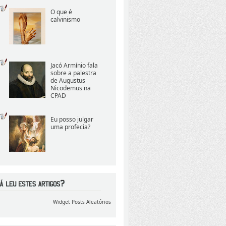
O que é
calvinismo
Jacó Armínio fala
sobre a palestra
de Augustus
Nicodemus na
CPAD
Eu posso julgar
uma profecia?
Widget Posts Aleatórios