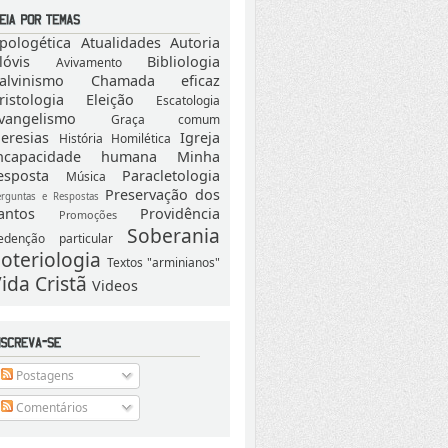
pologética
Atualidades
Autoria
lóvis
Bibliologia
Avivamento
alvinismo
Chamada eficaz
ristologia
Eleição
Escatologia
vangelismo
Graça comum
eresias
Igreja
História
Homilética
ncapacidade humana
Minha
esposta
Paracletologia
Música
Preservação dos
erguntas e Respostas
antos
Providência
Promoções
Soberania
edenção particular
oteriologia
Textos "arminianos"
ida Cristã
Videos
Postagens
Comentários