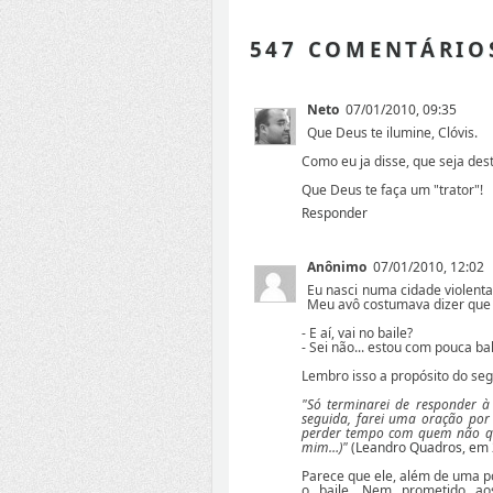
547 COMENTÁRIO
Neto
07/01/2010, 09:35
Que Deus te ilumine, Clóvis.
Como eu ja disse, que seja des
Que Deus te faça um "trator"!
Responder
Anônimo
07/01/2010, 12:02
Eu nasci numa cidade violenta,
Meu avô costumava dizer que 
- E aí, vai no baile?
- Sei não... estou com pouca ba
Lembro isso a propósito do se
"Só terminarei de responder à 
seguida, farei uma oração por
perder tempo com quem não quer
mim…)"
(
Leandro Quadros, em 
Parece que ele, além de uma po
o baile. Nem prometido aos