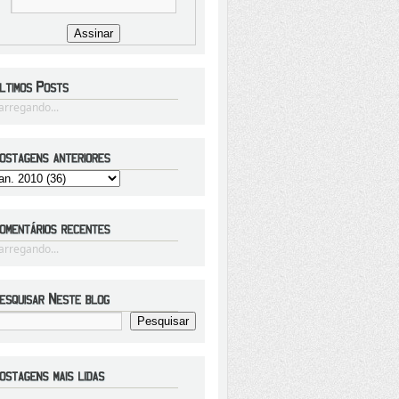
arregando...
arregando...