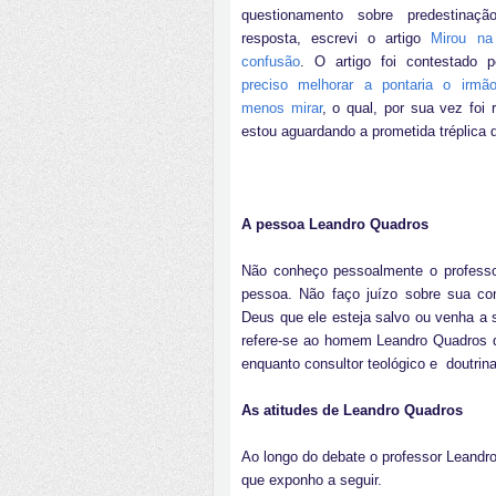
questionamento sobre predestinaçã
resposta, escrevi o artigo
Mirou na
confusão
. O artigo foi contestado 
preciso melhorar a pontaria o irmão
menos mirar
, o qual, por sua vez fo
estou aguardando a prometida tréplica d
A pessoa Leandro Quadros
Não conheço pessoalmente o profess
pessoa. Não faço juízo sobre sua con
Deus que ele esteja salvo ou venha a 
refere-se ao homem Leandro Quadros qu
enquanto consultor teológico e doutrin
As atitudes de Leandro Quadros
Ao longo do debate o professor Leandr
que exponho a seguir.