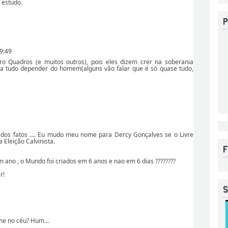
 estudo.
9:49
o Quadros (e muitos outros), pois eles dizem crer na soberania
ma tudo depender do homem(alguns vão falar que é só quase tudo,
dos fatos .... Eu mudo meu nome para Dercy Gonçalves se o Livre
 Eleição Calvinista.
m ano , o Mundo foi criados em 6 anos e nao em 6 dias ????????
r!
e no céu? Hum...