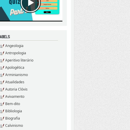
Angeologia
Antropologia
Aperitivo literário
Apologética
Arminianismo
Atualidades
Autoria Clóvis
Avivamento
Bem-dito
Bibliologia
Biografia
Calvinismo