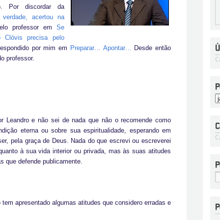
o. Por discordar da
 verdade, acertou na
pelo professor em
Se
 Clóvis precisa pelo
i respondido por mim em
Preparar… Apontar…
Desde então
o professor.
C
or Leandro e não sei de nada que não o recomende como
dição eterna ou sobre sua espiritualidade, esperando em
C
ser, pela graça de Deus. Nada do que escrevi ou escreverei
anto à sua vida interior ou privada, mas às suas atitudes
as que defende publicamente.
o tem apresentado algumas atitudes que considero erradas e