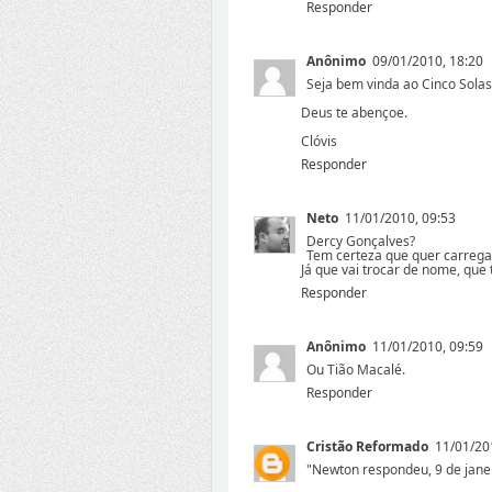
Responder
Anônimo
09/01/2010, 18:20
Seja bem vinda ao Cinco Solas
Deus te abençoe.
Clóvis
Responder
Neto
11/01/2010, 09:53
Dercy Gonçalves?
Tem certeza que quer carrega
Já que vai trocar de nome, que 
Responder
Anônimo
11/01/2010, 09:59
Ou Tião Macalé.
Responder
Cristão Reformado
11/01/20
"Newton respondeu, 9 de jane