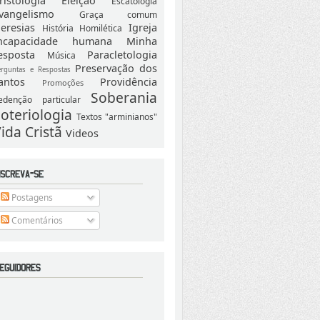
ristologia
Eleição
Escatologia
vangelismo
Graça comum
eresias
Igreja
História
Homilética
ncapacidade humana
Minha
esposta
Paracletologia
Música
Preservação dos
erguntas e Respostas
antos
Providência
Promoções
Soberania
edenção particular
oteriologia
Textos "arminianos"
ida Cristã
Videos
Postagens
Comentários