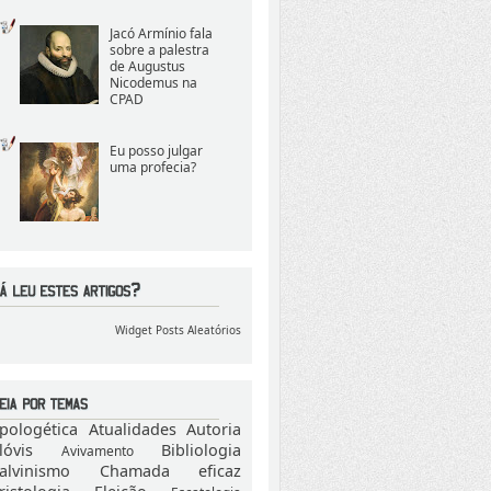
Jacó Armínio fala
sobre a palestra
de Augustus
Nicodemus na
CPAD
Eu posso julgar
uma profecia?
Widget Posts Aleatórios
pologética
Atualidades
Autoria
lóvis
Bibliologia
Avivamento
alvinismo
Chamada eficaz