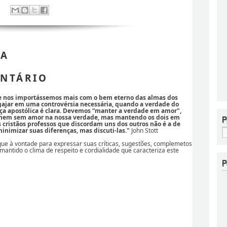
 A
NTÁRIO
se nos importássemos mais com o bem eterno das almas dos
ajar em uma controvérsia necessária, quando a verdade do
ça apostólica é clara. Devemos “manter a verdade em amor",
 nem sem amor na nossa verdade, mas mantendo os dois em
os cristãos professos que discordam uns dos outros não é a de
nimizar suas diferenças, mas discuti-las."
John Stott
ique à vontade para expressar suas críticas, sugestões, complemetos
 mantido o clima de respeito e cordialidade que caracteriza este