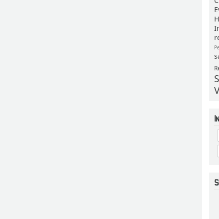
C
E
H
I
r
P
s
R
S
V