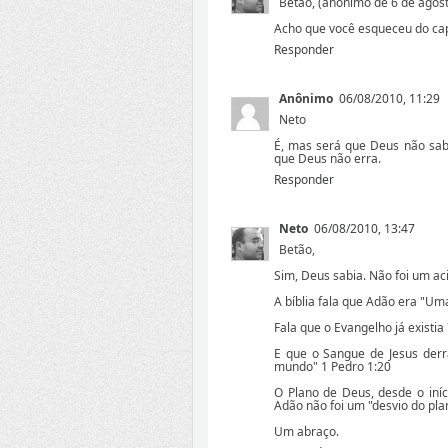
Betão, (anonimo de 6 de agosto
Acho que você esqueceu do cap
Responder
Anônimo
06/08/2010, 11:29
Neto
É, mas será que Deus não sab
que Deus não erra.
Responder
Neto
06/08/2010, 13:47
Betão,
Sim, Deus sabia. Não foi um ac
A bíblia fala que Adão era "Um
Fala que o Evangelho já existia
E que o Sangue de Jesus derr
mundo" 1 Pedro 1:20
O Plano de Deus, desde o iníc
Adão não foi um "desvio do pl
Um abraço.