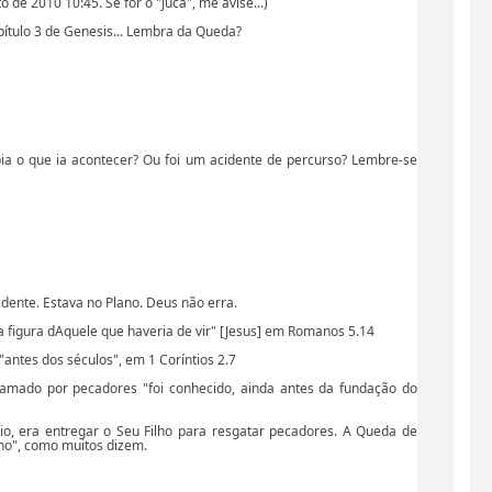
 de 2010 10:45. Se for o "Juca", me avise...)
ítulo 3 de Genesis... Lembra da Queda?
ia o que ia acontecer? Ou foi um acidente de percurso? Lembre-se
idente. Estava no Plano. Deus não erra.
a figura dAquele que haveria de vir" [Jesus] em Romanos 5.14
 "antes dos séculos", em 1 Coríntios 2.7
amado por pecadores "foi conhecido, ainda antes da fundação do
io, era entregar o Seu Filho para resgatar pecadores. A Queda de
ano", como muitos dizem.