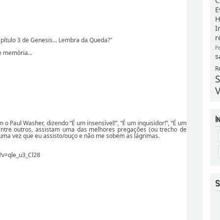
C
E
H
I
r
pítulo 3 de Genesis... Lembra da Queda?"
P
 memória...
s
R
S
V
 o Paul Washer, dizendo “É um insensível!”, “É um inquisidor!”, “É um
”, entre outros, assistam uma das melhores pregações (ou trecho de
il uma vez que eu assisto/ouço e não me sobem as lágrimas.
?v=qle_u3_Cl28