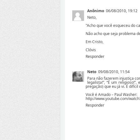
Anônimo
06/08/2010, 19:12
Neto,
"Acho que você esqueceu do ca
Não acho que seja problema de
Em Cristo,
Clóvis
Responder
Neto
09/08/2010, 11:54
Para não fazerem injustiça com
legalista!”, “É um religioso!
pregação) que eu já vi. É difíc
Você é Amado – Paul Washer:
http://www.youtube.com/watch
Responder