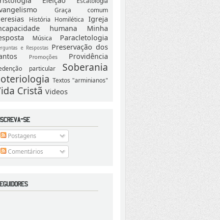
ristologia
Eleição
Escatologia
vangelismo
Graça comum
eresias
Igreja
História
Homilética
ncapacidade humana
Minha
esposta
Paracletologia
Música
Preservação dos
erguntas e Respostas
antos
Providência
Promoções
Soberania
edenção particular
oteriologia
Textos "arminianos"
ida Cristã
Videos
Postagens
Comentários