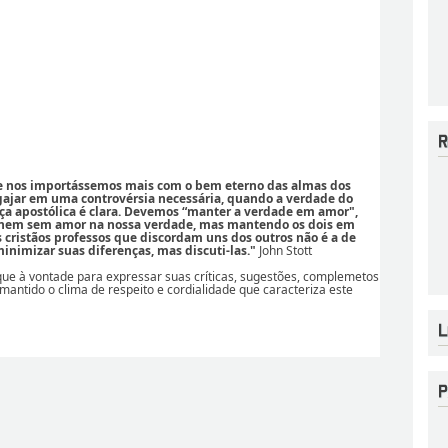
se nos importássemos mais com o bem eterno das almas dos
ajar em uma controvérsia necessária, quando a verdade do
ça apostólica é clara. Devemos “manter a verdade em amor",
 nem sem amor na nossa verdade, mas mantendo os dois em
os cristãos professos que discordam uns dos outros não é a de
nimizar suas diferenças, mas discuti-las."
John Stott
ique à vontade para expressar suas críticas, sugestões, complemetos
 mantido o clima de respeito e cordialidade que caracteriza este