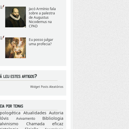
Jacó Armínio fala
sobre a palestra
de Augustus
Nicodemus na
CPAD
Eu posso julgar
uma profecia?
Widget Posts Aleatórios
pologética
Atualidades
Autoria
lóvis
Bibliologia
Avivamento
alvinismo
Chamada eficaz