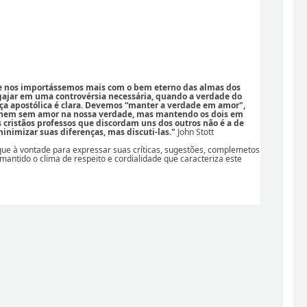
se nos importássemos mais com o bem eterno das almas dos
ajar em uma controvérsia necessária, quando a verdade do
ça apostólica é clara. Devemos “manter a verdade em amor",
 nem sem amor na nossa verdade, mas mantendo os dois em
os cristãos professos que discordam uns dos outros não é a de
nimizar suas diferenças, mas discuti-las."
John Stott
ique à vontade para expressar suas críticas, sugestões, complemetos
 mantido o clima de respeito e cordialidade que caracteriza este