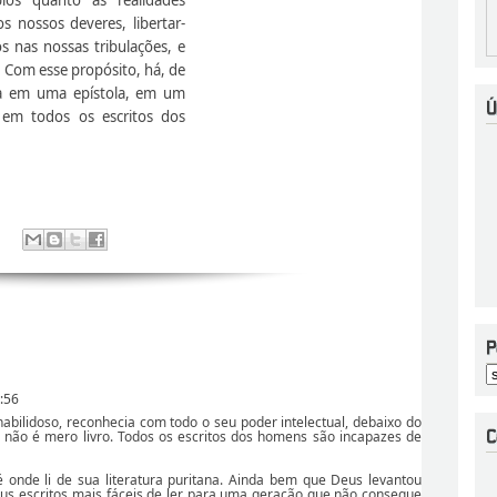
os nossos deveres, libertar-
s nas nossas tribulações, e
. Com esse propósito, há, de
cia em uma epístola, em um
em todos os escritos dos
:56
ilidoso, reconhecia com todo o seu poder intelectual, debaixo do
a não é mero livro. Todos os escritos dos homens são incapazes de
 onde li de sua literatura puritana. Ainda bem que Deus levantou
us escritos mais fáceis de ler para uma geração que não consegue