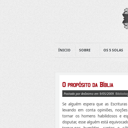
ÍNICIO
SOBRE
OS 5 SOLAS
Postado por Anônimo em 9/05/2009.
Bibliolo
Se alguém espera que as Escrituras 
levando em conta opiniões, noções
tornar os homens habilidosos e esp
disputar, esse alguém está equivocado
tornar-nos humildes, santos e sáb