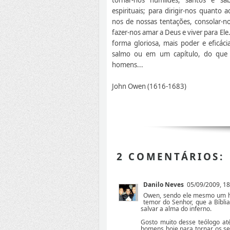
espirituais; para dirigir-nos quanto a
nos de nossas tentações, consolar-no
fazer-nos amar a Deus e viver para Ele
forma gloriosa, mais poder e eficá
salmo ou em um capítulo, do que 
homens...
John Owen (1616-1683)
2 COMENTÁRIOS:
Danilo Neves
05/09/2009, 18
Owen, sendo ele mesmo um hab
temor do Senhor, que a Bíbli
salvar a alma do inferno.
Gosto muito desse teólogo até
homens hoje para tornar os se