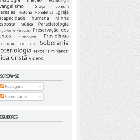
ristologia
Eleição
Escatologia
vangelismo
Graça comum
eresias
Igreja
História
Homilética
ncapacidade humana
Minha
esposta
Paracletologia
Música
Preservação dos
erguntas e Respostas
antos
Providência
Promoções
Soberania
edenção particular
oteriologia
Textos "arminianos"
ida Cristã
Videos
Postagens
Comentários