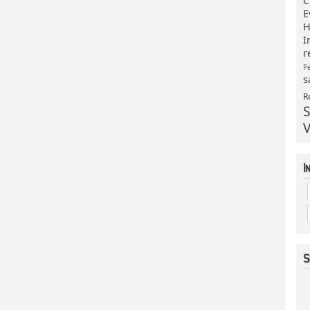
C
E
H
I
r
P
s
R
S
V