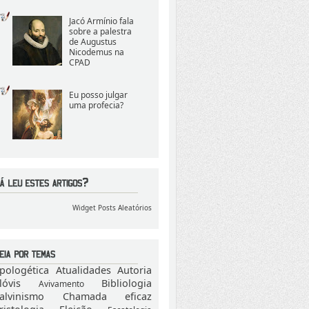
Jacó Armínio fala
sobre a palestra
de Augustus
Nicodemus na
CPAD
Eu posso julgar
uma profecia?
Widget Posts Aleatórios
pologética
Atualidades
Autoria
lóvis
Bibliologia
Avivamento
alvinismo
Chamada eficaz