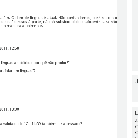
além. O dom de línguas é atual. Não confundamos, porém, com o
stais. Excessos à parte, não há subsídio bíblico suficiente para não
esta maneira atualmente.
2011, 12:58
línguas antibíblico, por quê não proibir?"
is falar em línguas"?
2011, 13:00
A
 a validade de 1Co 14:39 também teria cessado?
C
C