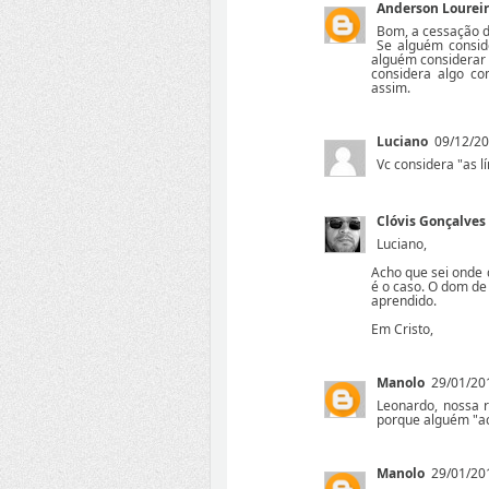
Anderson Lourei
Bom, a cessação da
Se alguém conside
alguém considerar 
considera algo co
assim.
Luciano
09/12/20
Vc considera "as 
Clóvis Gonçalves
Luciano,
Acho que sei onde
é o caso. O dom de
aprendido.
Em Cristo,
Manolo
29/01/20
Leonardo, nossa r
porque alguém "ach
Manolo
29/01/20