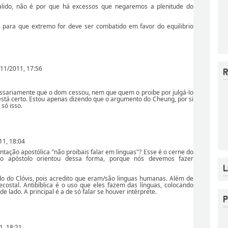
ido, não é por que há excessos que negaremos a plenitude do
a para que extremo for deve ser combatido em favor do equilibrio
11/2011, 17:56
ssariamente que o dom cessou, nem que quem o proibe por julgá-lo
e está certo. Estou apenas dizendo que o argumento do Cheung, por si
 só isso.
11, 18:04
entação apostólica "não proibais falar em linguas"? Esse é o cerne do
o apóstolo orientou dessa forma, porque nós devemos fazer
do do Clóvis, pois acredito que eram/são linguas humanas. Além de
costal. Antibíblica é o uso que eles fazem das línguas, colocando
e lado. A principal é a de só falar se houver intérprete.
1, 18:21