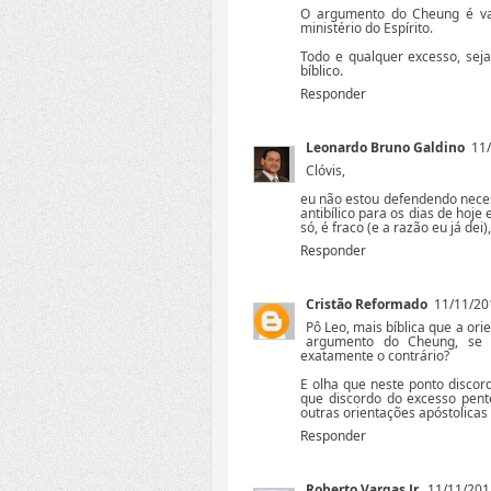
O argumento do Cheung é val
ministério do Espírito.
Todo e qualquer excesso, sej
bíblico.
Responder
Leonardo Bruno Galdino
11/
Clóvis,
eu não estou defendendo nece
antibílico para os dias de hoj
só, é fraco (e a razão eu já dei),
Responder
Cristão Reformado
11/11/20
Pô Leo, mais bíblica que a ori
argumento do Cheung, se 
exatamente o contrário?
E olha que neste ponto discor
que discordo do excesso pente
outras orientações apóstolicas d
Responder
Roberto Vargas Jr.
11/11/201