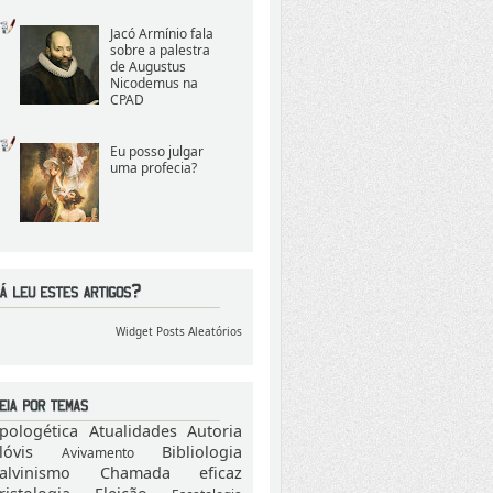
Jacó Armínio fala
sobre a palestra
de Augustus
Nicodemus na
CPAD
Eu posso julgar
uma profecia?
Widget Posts Aleatórios
pologética
Atualidades
Autoria
lóvis
Bibliologia
Avivamento
alvinismo
Chamada eficaz