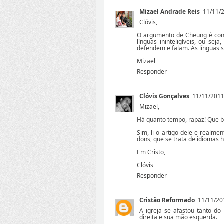
Mizael Andrade Reis
11/11/2
Clóvis,
O argumento de Cheung é conv
línguas ininteligíveis, ou se
defendem e falam. As línguas 
Mizael
Responder
Clóvis Gonçalves
11/11/2011
Mizael,
Há quanto tempo, rapaz! Que b
Sim, li o artigo dele e realm
dons, que se trata de idiomas 
Em Cristo,
Clóvis
Responder
Cristão Reformado
11/11/20
A igreja se afastou tanto do
direita e sua mão esquerda.