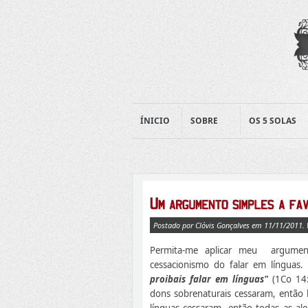
ÍNICIO
SOBRE
OS 5 SOLAS
Postado por Clóvis Gonçalves em 11/11/2011.
Permita-me aplicar meu argumen
cessacionismo do falar em línguas.
proibais falar em línguas"
(1Co 14:
dons sobrenaturais cessaram, então 
línguas cessaram, então todas as al