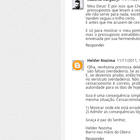
Meu Deus! É por isso que Che
pressupostos que levam a ces
ele não serve para nada, exce
Vandim seguiu o trilho certo.
E antes que me acusem de cess
E só para mostrar o meu ponto
mas o pressuposto extrabíblic
enviesada por sua hermenêutic
Responder
Helder Nozima
11/11/2011, 
Olha, nenhuma premissa dele 
são falsas (verdadeiro). Se a
E, se devemos proibir, então h
no versículo (verdadeiro). Nã
cessacionismo é correto, proí
autoridade para os dias de hoje
Isso é uma consequência simple
mesma situação. Cessacionista
1) Mostrar onde ele está errad
2) Admitir as consequências ló
Graça e paz do Senhor,
Helder Nozima
Barro nas mãos do Oleiro
Responder