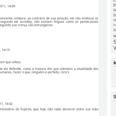
C
E
011, 14:09
H
I
incente, embora, ao contrário de sua posição, ele não endosse as
r
ja, segundo ele acredita, não existem línguas como os pentecostais
segundo sua crença são estrangeiras.
P
s
R
S
V
, 14:15
om que voltou.
ente ele defende, como a maioria dos que admitem a atualidade dos
humanos. Fazer o que, ninguém é perfeito, rsrsrs
11, 16:42
 ministério do Espírito, que hoje não sabe discernir entre sua mão