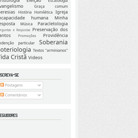
ristologia
Eleição
Escatologia
vangelismo
Graça comum
eresias
Igreja
História
Homilética
ncapacidade humana
Minha
esposta
Paracletologia
Música
Preservação dos
erguntas e Respostas
antos
Providência
Promoções
Soberania
edenção particular
oteriologia
Textos "arminianos"
ida Cristã
Videos
Postagens
Comentários