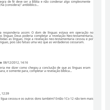
egra de fé deve ser a Bíblia e não condenar algo simplesmente
a (considera)" antibíblico...
ta responderia assim: O dom de línguas estava em operação no
das línguas Deus poderia completar a revelação Neo-testamentaria,
ibidas as línguas. Hoje a revelação neo-testamentaria cessou e por
línguas, pois são falsas uma vez que as verdadeiras cessaram.
ro
08/12/2012, 14:16
eria me dizer como chegou a conclusão de que as línguas eram
ra, e somente para, completar a revelação bíblica...
, 12:39
 lígua cessou e os outros dons também? Então 1Co 12 não tem mais