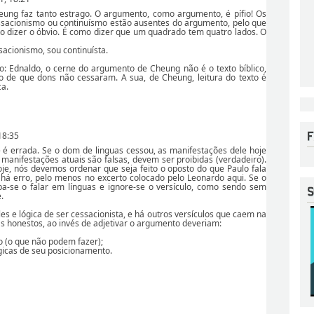
ung faz tanto estrago. O argumento, como argumento, é pífio! Os
sacionismo ou continuísmo estão ausentes do argumento, pelo que
to dizer o óbvio. É como dizer que um quadrado tem quatro lados. O
acionismo, sou continuísta.
: Ednaldo, o cerne do argumento de Cheung não é o texto bíblico,
o de que dons não cessaram. A sua, de Cheung, leitura do texto é
a.
18:35
é errada. Se o dom de linguas cessou, as manifestações dele hoje
s manifestações atuais são falsas, devem ser proibidas (verdadeiro).
oje, nós devemos ordenar que seja feito o oposto do que Paulo fala
o há erro, pelo menos no excerto colocado pelo Leonardo aqui. Se o
ba-se o falar em línguas e ignore-se o versículo, como sendo sem
.
s e lógica de ser cessacionista, e há outros versículos que caem na
s honestos, ao invés de adjetivar o argumento deveriam:
o (o que não podem fazer);
gicas de seu posicionamento.