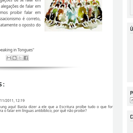
s alegações de falar em
emos proibir falar em
ssacionismo é correto,
xatamente o oposto do
peaking in Tongues"
S:
11/2011, 12:19
ng aqui! Basta dizer a ele que a Escritura proíbe tudo o que for
a o falar em línguas antibíblico, por quê não proibir?