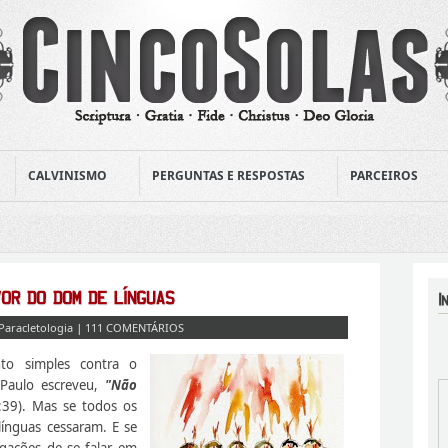
CALVINISMO
PERGUNTAS E RESPOSTAS
PARCEIROS
Paracletologia
|
111 COMENTÁRIOS
to simples contra o
 Paulo escreveu,
"Não
39). Mas se todos os
línguas cessaram. E se
egações de se falar em