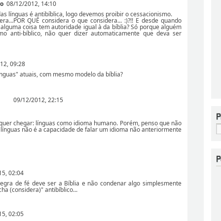
ro
08/12/2012, 14:10
s línguas é antibíblica, logo devemos proibir o cessacionismo.
ra...POR QUÊ considera o que considera... :)?!! E desde quando
alguma coisa tem autoridade igual à da bíblia? Só porque alguém
mo anti-bíblico, não quer dizer automaticamente que deva ser
12, 09:28
línguas" atuais, com mesmo modelo da bíblia?
09/12/2012, 22:15
 quer chegar: línguas como idioma humano. Porém, penso que não
 línguas não é a capacidade de falar um idioma não anteriormente
15, 02:04
egra de fé deve ser a Bíblia e não condenar algo simplesmente
a (considera)" antibíblico...
15, 02:05