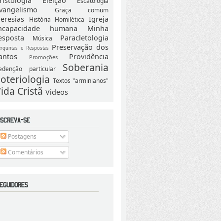
ristologia
Eleição
Escatologia
vangelismo
Graça comum
eresias
Igreja
História
Homilética
ncapacidade humana
Minha
esposta
Paracletologia
Música
Preservação dos
erguntas e Respostas
antos
Providência
Promoções
Soberania
edenção particular
oteriologia
Textos "arminianos"
ida Cristã
Videos
Postagens
Comentários