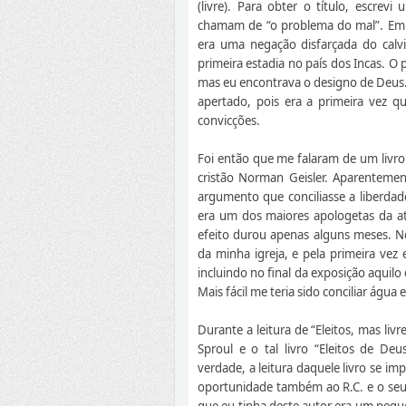
(livre). Para obter o título, escrev
chamam de “o problema do mal”. Em r
era uma negação disfarçada do calv
primeira estadia no país dos Incas. O 
mas eu encontrava o designo de Deus. 
apertado, pois era a primeira vez 
convicções.
Foi então que me falaram de um livro 
cristão Norman Geisler. Aparenteme
argumento que conciliasse a liberda
era um dos maiores apologetas da atu
efeito durou apenas alguns meses. Ne
da minha igreja, e pela primeira ve
incluindo no final da exposição aquil
Mais fácil me teria sido conciliar água e
Durante a leitura de “Eleitos, mas liv
Sproul e o tal livro “Eleitos de De
verdade, a leitura daquele livro se i
oportunidade também ao R.C. e o seu l
que eu tinha deste autor era um peque