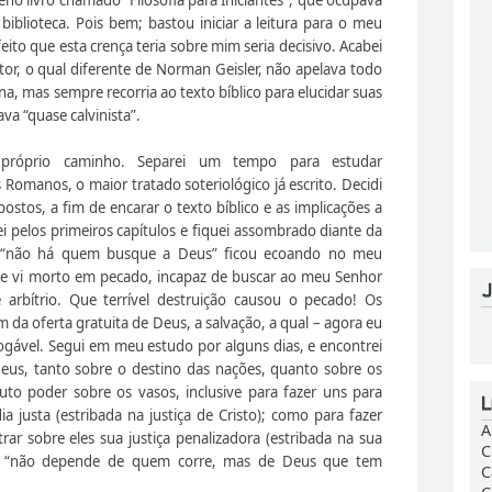
iblioteca. Pois bem; bastou iniciar a leitura para o meu
ito que esta crença teria sobre mim seria decisivo. Acabei
utor, o qual diferente de Norman Geisler, não apelava todo
, mas sempre recorria ao texto bíblico para elucidar suas
ava “quase calvinista”.
 próprio caminho. Separei um tempo para estudar
 Romanos, o maior tratado soteriológico já escrito. Decidi
tos, a fim de encarar o texto bíblico e as implicações a
i pelos primeiros capítulos e fiquei assombrado diante da
e “não há quem busque a Deus” ficou ecoando no meu
 me vi morto em pecado, incapaz de buscar ao meu Senhor
rbítrio. Que terrível destruição causou o pecado! Os
 da oferta gratuita de Deus, a salvação, a qual – agora eu
ogável. Segui em meu estudo por alguns dias, e encontrei
Deus, tanto sobre o destino das nações, quanto sobre os
uto poder sobre os vasos, inclusive para fazer uns para
ia justa (estribada na justiça de Cristo); como para fazer
A
ar sobre eles sua justiça penalizadora (estribada na sua
C
ue “não depende de quem corre, mas de Deus que tem
C