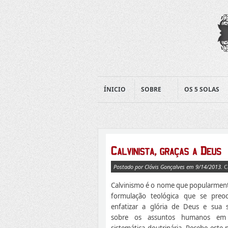
ÍNICIO
SOBRE
OS 5 SOLAS
Postado por Clóvis Gonçalves em 9/14/2013.
C
Calvinismo é o nome que popularment
formulação teológica que se preo
enfatizar a glória de Deus e sua 
sobre os assuntos humanos em
sistemática doutrinária. Recebe este