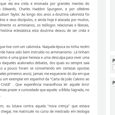
e que ela era crida e ensinada por grandes mentes do
n Edwards, Charles Haddon Spurgeon, e por célebres
dson Taylor. Ao longo dos anos a doutrina calvinista foi
io e seus discípulos, e ainda hoje é atacada por muitos,
mente os arminianos, os teólogos relacionais e liberais,
ória eclesiástica esta doutrina deixou de ser crida e
ue tive com um calvinista. Naquela época eu tinha recém
nde havia sido bem instruído no arminianismo. Lá tinham
nismo é uma grave heresia e uma desculpa para viver uma
 daqueles acalorados debates, dos quais eu sempre saia
co a pouco foram se convertendo em certezas opostas
eles primeiros anos). Jamais me esquecerei do dia em que
 um exemplar em espanhol da “Carta de João Calvino ao
 Cristã” . Que experiência maravilhosa ler aquele livro!
is prazer e curiosidade que aquele; a Bíblia Sagrada, no
.
gem, eu lutava contra aquela “nova crença” que estava
chegar, me matriculei no curso de mestrado em teologia