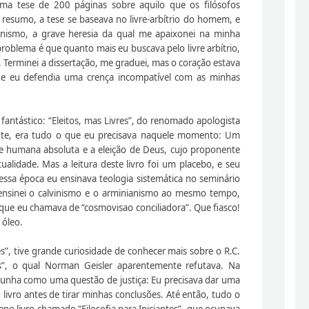
i uma tese de 200 páginas sobre aquilo que os filósofos
esumo, a tese se baseava no livre-arbítrio do homem, e
inismo, a grave heresia da qual me apaixonei na minha
problema é que quanto mais eu buscava pelo livre arbítrio,
Terminei a dissertação, me graduei, mas o coração estava
que eu defendia uma crença incompatível com as minhas
fantástico: “Eleitos, mas Livres”, do renomado apologista
nte, era tudo o que eu precisava naquele momento: Um
de humana absoluta e a eleição de Deus, cujo proponente
alidade. Mas a leitura deste livro foi um placebo, e seu
ssa época eu ensinava teologia sistemática no seminário
z ensinei o calvinismo e o arminianismo ao mesmo tempo,
o que eu chamava de “cosmovisao conciliadora”. Que fiasco!
 óleo.
res”, tive grande curiosidade de conhecer mais sobre o R.C.
us”, o qual Norman Geisler aparentemente refutava. Na
mpunha como uma questão de justiça: Eu precisava dar uma
ivro antes de tirar minhas conclusões. Até então, tudo o
no livro chamado “Filosofia para Iniciantes”, que ocupava