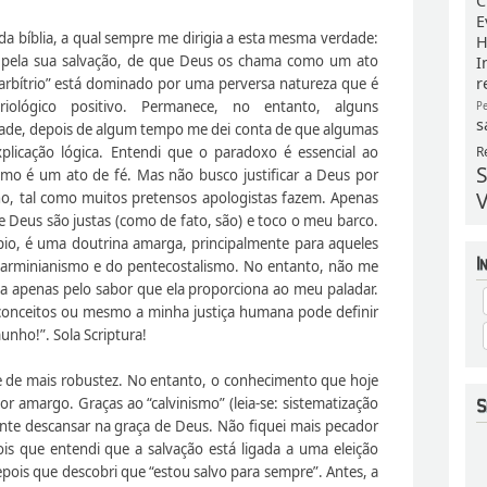
C
E
oda bíblia, a qual sempre me dirigia a esta mesma verdade:
H
pela sua salvação, de que Deus os chama como um ato
I
r
-arbítrio” está dominado por uma perversa natureza que é
riológico positivo. Permanece, no entanto, alguns
P
s
ade, depois de algum tempo me dei conta de que algumas
R
licação lógica. Entendi que o paradoxo é essencial ao
S
ismo é um ato de fé. Mas não busco justificar a Deus por
V
o, tal como muitos pretensos apologistas fazem. Apenas
 Deus são justas (como de fato, são) e toco o meu barco.
pio, é uma doutrina amarga, principalmente para aqueles
 arminianismo e do pentecostalismo. No entanto, não me
a apenas pelo sabor que ela proporciona ao meu paladar.
nceitos ou mesmo a minha justiça humana pode definir
munho!”. Sola Scriptura!
 de mais robustez. No entanto, o conhecimento que hoje
 amargo. Graças ao “calvinismo” (leia-se: sistematização
nte descansar na graça de Deus. Não fiquei mais pecador
is que entendi que a salvação está ligada a uma eleição
pois que descobri que “estou salvo para sempre”. Antes, a