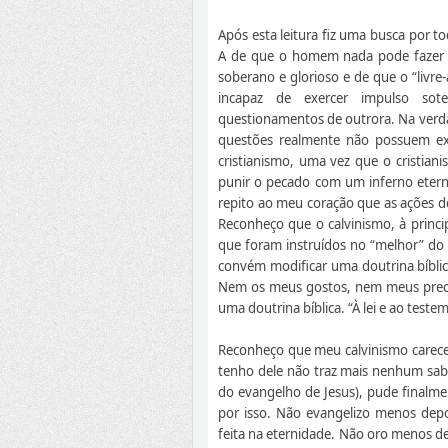
Após esta leitura fiz uma busca por t
A de que o homem nada pode fazer 
soberano e glorioso e de que o “livre
incapaz de exercer impulso sote
questionamentos de outrora. Na verd
questões realmente não possuem exp
cristianismo, uma vez que o cristian
punir o pecado com um inferno etern
repito ao meu coração que as ações de
Reconheço que o calvinismo, à princi
que foram instruídos no “melhor” do
convém modificar uma doutrina bíblic
Nem os meus gostos, nem meus preco
uma doutrina bíblica. “À lei e ao teste
Reconheço que meu calvinismo carece
tenho dele não traz mais nenhum sabor
do evangelho de Jesus), pude finalme
por isso. Não evangelizo menos depo
feita na eternidade. Não oro menos de