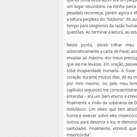
um lugar secundário na minha parca b
pesadelo recomeçar, porém agora o efe
a leitura perplexo do “biblismo” do a
tempo para silogismos da razão humana
questões. Ao terminar a leitura, eu est
Neste ponto, decidi trilhar meu
sistematicamente a carta de Paulo aos
esvaziar ao máximo dos meus pressupos
que ele me levasse. Em oração, passee
total incapacidade humana. A fras
coração durante muitos dias. Ali eu
por mim mesmo, ou pelo meu livre a
capítulos seguintes me conscientizaram
entendia – era um bem eterno e irrev
finalmente a visão da soberania de 
indivíduos. Um oleiro que tem absol
honra e exercer sobre eles misericórd
outros para desonra e ira, e demonstr
santidade). Finalmente, entendi q
misericórdia”.