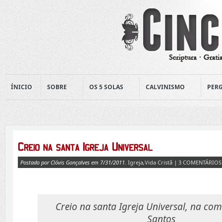
ÍNICIO
SOBRE
OS 5 SOLAS
CALVINISMO
PERG
Postado por Clóvis Gonçalves em 7/31/2011.
Igreja
,
Vida Cristã
|
3 COMENTÁRIOS
Creio na santa Igreja Universal, na c
Santos