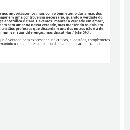
se nos importássemos mais com o bem eterno das almas dos
ajar em uma controvérsia necessária, quando a verdade do
ça apostólica é clara. Devemos “manter a verdade em amor",
 nem sem amor na nossa verdade, mas mantendo os dois em
os cristãos professos que discordam uns dos outros não é a de
nimizar suas diferenças, mas discuti-las."
John Stott
ique à vontade para expressar suas críticas, sugestões, complemetos
 mantido o clima de respeito e cordialidade que caracteriza este