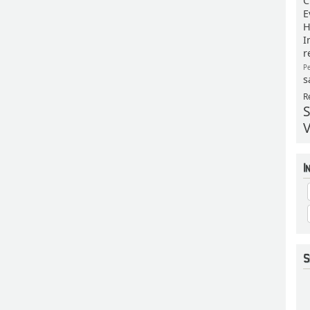
C
E
H
I
r
P
s
R
S
V