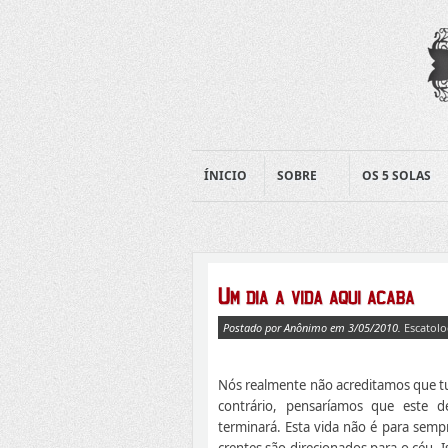
ÍNICIO
SOBRE
OS 5 SOLAS
Postado por Anônimo em 3/05/2010.
Escatolo
Nós realmente não acreditamos que tu
contrário, pensaríamos que este d
terminará. Esta vida não é para semp
crentes são direcionados para o céu. I