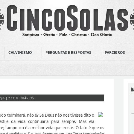
CALVINISMO
PERGUNTAS E RESPOSTAS
PARCEIROS
gia
|
2 COMENTÁRIOS
do terminará, não é? Se Deus não nos tivesse dito o
esfile da vida continuaria para sempre. Mas ela
re; tampouco é a melhor vida que existe. O fato é que os
sso é realidade. E o que fazemos aqui na Terra tem relação