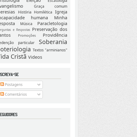
ristologia
Eleição
Escatologia
vangelismo
Graça comum
eresias
Igreja
História
Homilética
ncapacidade humana
Minha
esposta
Paracletologia
Música
Preservação dos
erguntas e Respostas
antos
Providência
Promoções
Soberania
edenção particular
oteriologia
Textos "arminianos"
ida Cristã
Videos
Postagens
Comentários