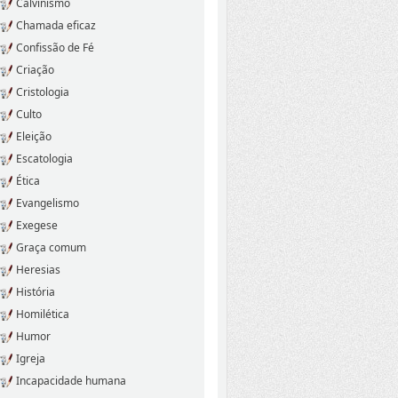
Calvinismo
Chamada eficaz
Confissão de Fé
Criação
Cristologia
Culto
Eleição
Escatologia
Ética
Evangelismo
Exegese
Graça comum
Heresias
História
Homilética
Humor
Igreja
Incapacidade humana