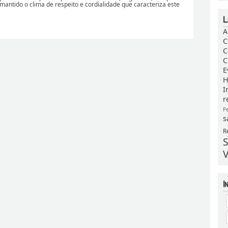
 mantido o clima de respeito e cordialidade que caracteriza este
A
C
C
C
E
H
I
r
P
s
R
S
V