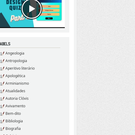
Angeologia
Antropologia
Aperitivo literário
Apologética
Arminianismo
Atualidades
Autoria Clóvis
Avivamento
Bem-dito
Bibliologia
Biografia