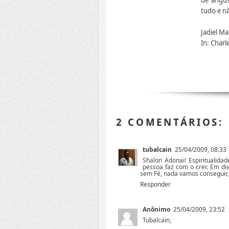
tudo e nã
Jadiel Ma
In: Charl
2 COMENTÁRIOS:
tubalcain
25/04/2009, 08:33
Shalon Adonai! Espiritualida
pessoa faz com o crer. Em di
sem Fé, nada vamos consegui
Responder
Anônimo
25/04/2009, 23:52
Tubalcain,