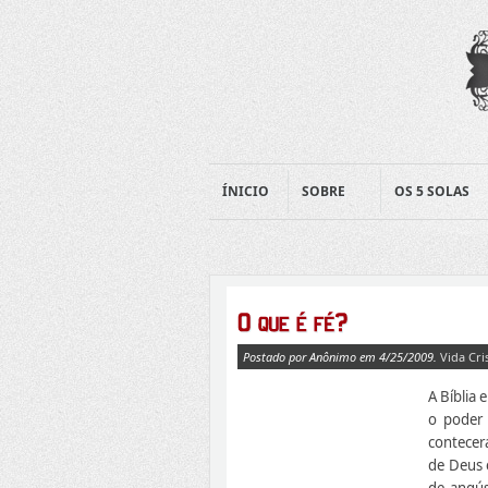
ÍNICIO
SOBRE
OS 5 SOLAS
Postado por Anônimo em 4/25/2009.
Vida Cri
A Bíblia 
o poder 
contecer
de Deus 
de angús