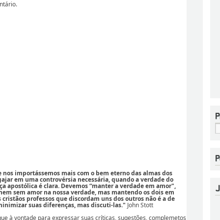
ntário.
se nos importássemos mais com o bem eterno das almas dos
ajar em uma controvérsia necessária, quando a verdade do
ça apostólica é clara. Devemos “manter a verdade em amor",
 nem sem amor na nossa verdade, mas mantendo os dois em
os cristãos professos que discordam uns dos outros não é a de
nimizar suas diferenças, mas discuti-las."
John Stott
ique à vontade para expressar suas críticas, sugestões, complemetos