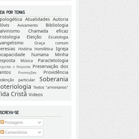
pologética
Atualidades
Autoria
lóvis
Bibliologia
Avivamento
alvinismo
Chamada eficaz
ristologia
Eleição
Escatologia
vangelismo
Graça comum
eresias
Igreja
História
Homilética
ncapacidade humana
Minha
esposta
Paracletologia
Música
Preservação dos
erguntas e Respostas
antos
Providência
Promoções
Soberania
edenção particular
oteriologia
Textos "arminianos"
ida Cristã
Videos
Postagens
Comentários