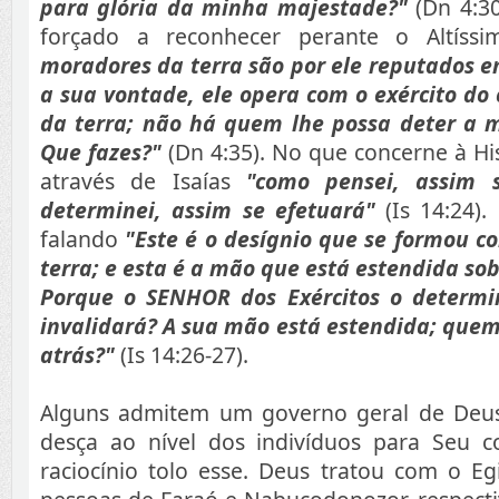
para glória da minha majestade?"
(Dn 4:30
forçado a reconhecer perante o Altís
moradores da terra são por ele reputados 
a sua vontade, ele opera com o exército do
da terra; não há quem lhe possa deter a m
Que fazes?"
(Dn 4:35). No que concerne à His
através de Isaías
"como pensei, assim 
determinei, assim se efetuará"
(Is 14:24).
falando
"Este é o desígnio que se formou c
terra; e esta é a mão que está estendida so
Porque o SENHOR dos Exércitos o determi
invalidará? A sua mão está estendida; quem,
atrás?"
(Is 14:26-27).
Alguns admitem um governo geral de Deus
desça ao nível dos indivíduos para Seu c
raciocínio tolo esse. Deus tratou com o Eg