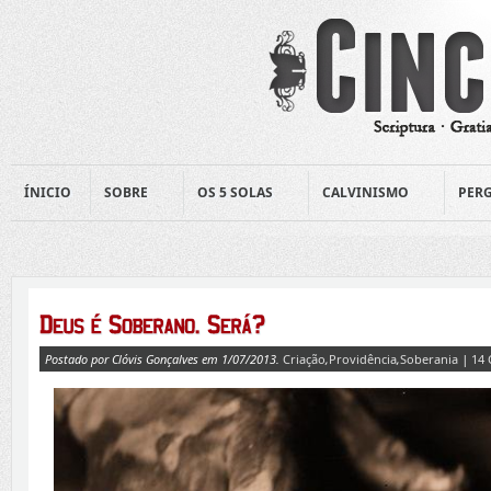
ÍNICIO
SOBRE
OS 5 SOLAS
CALVINISMO
PERG
Postado por Clóvis Gonçalves em 1/07/2013.
Criação
,
Providência
,
Soberania
|
14