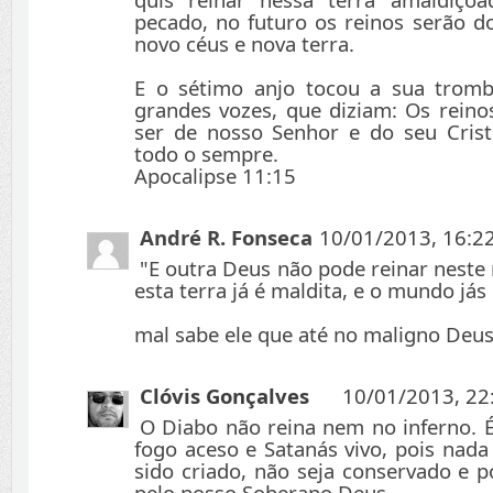
pecado, no futuro os reinos serão do
novo céus e nova terra.
E o sétimo anjo tocou a sua tromb
grandes vozes, que diziam: Os rein
ser de nosso Senhor e do seu Cristo
todo o sempre.
Apocalipse 11:15
André R. Fonseca
10/01/2013, 16:2
"E outra Deus não pode reinar nest
esta terra já é maldita, e o mundo já
mal sabe ele que até no maligno Deu
Clóvis Gonçalves
10/01/2013, 22
O Diabo não reina nem no inferno.
fogo aceso e Satanás vivo, pois nada
sido criado, não seja conservado e p
pelo nosso Soberano Deus.