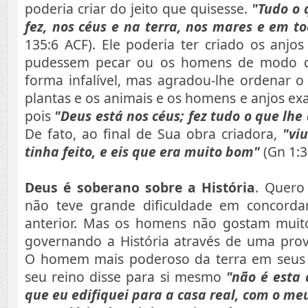
poderia criar do jeito que quisesse.
"Tudo o 
fez, nos céus e na terra, nos mares e em t
135:6 ACF). Ele poderia ter criado os anj
pudessem pecar ou os homens de modo 
forma infalível, mas agradou-lhe ordenar 
plantas e os animais e os homens e anjos e
pois
"Deus está nos céus; fez tudo o que lh
De fato, ao final de Sua obra criadora,
"vi
tinha feito, e eis que era muito bom"
(Gn 1:3
Deus é soberano sobre a História
. Quero
não teve grande dificuldade em concorda
anterior. Mas os homens não gostam muit
governando a História através de uma prov
O homem mais poderoso da terra em seus 
seu reino disse para si mesmo
"não é esta 
que eu edifiquei para a casa real, com o me