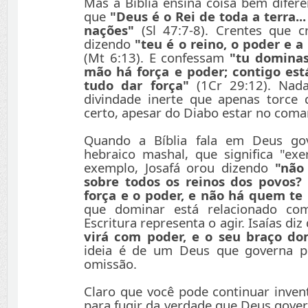
Mas a Bíblia ensina coisa bem difere
que
"Deus é o Rei de toda a terra..
nações"
(Sl 47:7-8). Crentes que 
dizendo
"teu é o reino, o poder e a
(Mt 6:13). E confessam
"tu dominas
mão há força e poder; contigo est
tudo dar força"
(1Cr 29:12). Nad
divindade inerte que apenas torce 
certo, apesar do Diabo estar no coma
Quando a Bíblia fala em Deus go
hebraico mashal, que significa "exe
exemplo, Josafá orou dizendo
"não
sobre todos os reinos dos povos?
força e o poder, e não há quem te 
que dominar está relacionado c
Escritura representa o agir. Isaías di
virá com poder, e o seu braço do
ideia é de um Deus que governa pe
omissão.
Claro que você pode continuar inven
para fugir da verdade que Deus gover