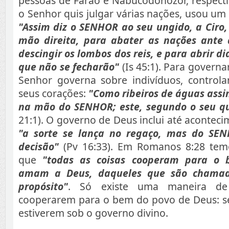
pessoas de Faraó e Nabucodonozor, respect
o Senhor quis julgar várias nações, usou um 
"Assim diz o SENHOR ao seu ungido, a Ciro
mão direita, para abater as nações ante 
descingir os lombos dos reis, e para abrir di
que não se fecharão"
(Is 45:1). Para governa
Senhor governa sobre indivíduos, contro
seus corações:
"Como ribeiros de águas assim
na mão do SENHOR; este, segundo o seu que
21:1). O governo de Deus inclui até aconteci
"a sorte se lança no regaço, mas do SE
decisão"
(Pv 16:33). Em Romanos 8:28 tem
que
"todas as coisas cooperam para o
amam a Deus, daqueles que são chamad
propósito"
. Só existe uma maneira de
cooperarem para o bem do povo de Deus: se
estiverem sob o governo divino.