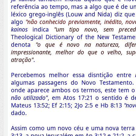
referência ao tempo, mas a algo que é de um
léxico grego-inglês (Louw and Nida) diz qu
algo
"não conhecido previamente, inédito, nov
kainos
indica
"um tipo novo, sem preceden
Theological Dictionary of the New Testam
denota
"o que é novo na natureza, difer
impressionante, melhor do que o velho, sup
atração"
.
Percebemos melhor essa disntição entre
algumas passagens do Novo Testamento.
onde aparece ambos os termos, este tem o 
não utilizado"
, em Atos 17:21 o sentido é 
Mateus 13:52; Ef 2:15; 2Jo 2:5 e Hb 8:13
"nov
dado.
Assim como um novo céu e uma nova terra
3:13, a nova Jerusalém em Ap 3:12 e 21:2, a