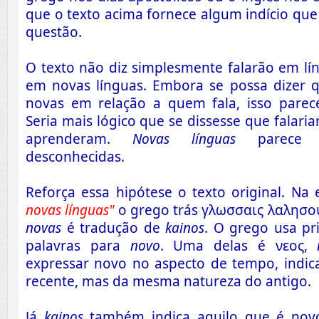
que o texto acima fornece algum indício que 
questão.
O texto não diz simplesmente falarão em lí
em novas línguas. Embora se possa dizer q
novas em relação a quem fala, isso parec
Seria mais lógico que se dissesse que falari
aprenderam.
Novas línguas
parece in
desconhecidas.
Reforça essa hipótese o texto original. Na 
novas línguas"
o grego trás γλωσσαις λαλησου
novas
é tradução de
kainos
. O grego usa pr
palavras para
novo
. Uma delas é νεος,
expressar novo no aspecto de tempo, indic
recente, mas da mesma natureza do antigo.
Já
kainos
também indica aquilo que é no