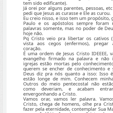
tem sido edificante).
Já orei por alguns parentes, pessoas, etc
pedi que Jesus as curasse e Ele as curou.
Eu creio nisso, e isso tem um propósito, g
Paulo e os apóstolos sempre foram 
palavras somente, mas no poder de Deu
hoje não.
Pq Cristo veio pra libertar os cativos
vista aos cegos (enfermos), pregar
coração.
É uma ordem de Jesus Cristo IDEEEE, 
evangelho firmado na palavra e não 
igrejas estão mortas pelo conheciment
querem se encher de conhecimento e 
Deus diz pra nós quanto a isso: Isso é
estão longe de mim. Conhecem minha 
Outros do meio pentecostal não estã
como deveriam, e acabam entr
envergonhando a Cristo.
Vamos orar, vamos ler palavra. Vamo
Cristo, chega de homens, olhe pra Crist
fazer pela eternidade, contemplar Sua Ma