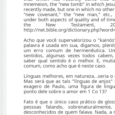
mnemeion, the "new tomb" in which Jesus
recently made, but one in which no other 
"new covenant," the "new man," etc.
under both aspects of quality and of ti
the New Testament, 20
http://net.bible.org/dictionary.php?wor
Acho que você supervalorizou o "kainó
palavra é usada em sua, digamos, plenit
um erro comum de hermenêutica. Uma
sentidos, algumas vezes todos cabem,
saber qual sentido é o melhor. E, muit
comum, como acho que é neste caso.
Línguas melhores, em natureza...seria o
Mas será que as tais "línguas de anjos
exagero de Paulo, uma figura de ling
ponto dele sobre o amor em 1 Co 13?
Fato é que o único caso prático de gloss
pessoas falando, sobrenaturalmente
desconhecidos de quem falava. Nada, a n