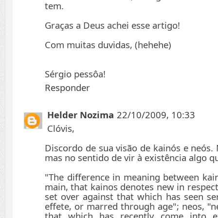
tem.
Graças a Deus achei esse artigo!
Com muitas duvidas, (hehehe)
Sérgio pessôa!
Responder
Helder Nozima
22/10/2009, 10:33
Clóvis,
Discordo de sua visão de kainós e neós.
mas no sentido de vir à existência algo qu
"The difference in meaning between kain
main, that kainos denotes new in respect 
set over against that which has seen se
effete, or marred through age"; neos, "ne
that which has recently come into ex