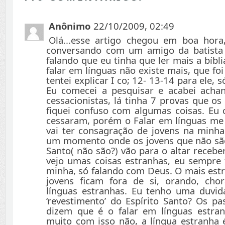
Anônimo
22/10/2009, 02:49
Olá...esse artigo chegou em boa hora
conversando com um amigo da batista t
falando que eu tinha que ler mais a bíbli
falar em línguas não existe mais, que foi
tentei explicar I co; 12- 13-14 para ele, 
Eu comecei a pesquisar e acabei achan
cessacionistas, lá tinha 7 provas que os
fiquei confuso com algumas coisas. Eu
cessaram, porém o Falar em línguas me
vai ter consagração de jovens na minha
um momento onde os jovens que não são
Santo( não são?) vão para o altar receb
vejo umas coisas estranhas, eu sempre
minha, só falando com Deus. O mais estr
jovens ficam fora de si, orando, ch
línguas estranhas. Eu tenho uma duvid
‘revestimento’ do Espírito Santo? Os pa
dizem que é o falar em línguas estra
muito com isso não, a língua estranh