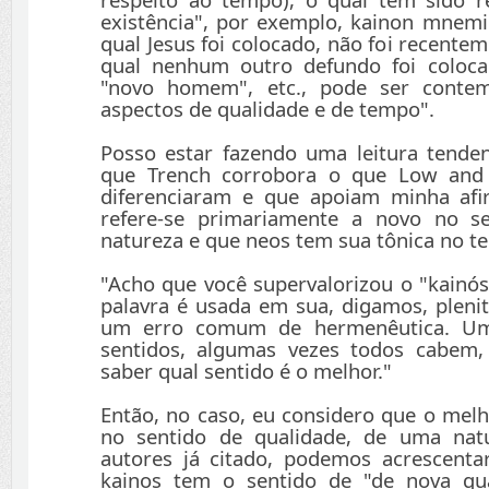
existência", por exemplo, kainon mnem
qual Jesus foi colocado, não foi recente
qual nenhum outro defundo foi coloca
"novo homem", etc., pode ser conte
aspectos de qualidade e de tempo".
Posso estar fazendo uma leitura tende
que Trench corrobora o que Low and
diferenciaram e que apoiam minha af
refere-se primariamente a novo no s
natureza e que neos tem sua tônica no t
"Acho que você supervalorizou o "kain
palavra é usada em sua, digamos, plenit
um erro comum de hermenêutica. Uma
sentidos, algumas vezes todos cabem,
saber qual sentido é o melhor."
Então, no caso, eu considero que o melh
no sentido de qualidade, de uma nat
autores já citado, podemos acrescenta
kainos tem o sentido de "de nova qual