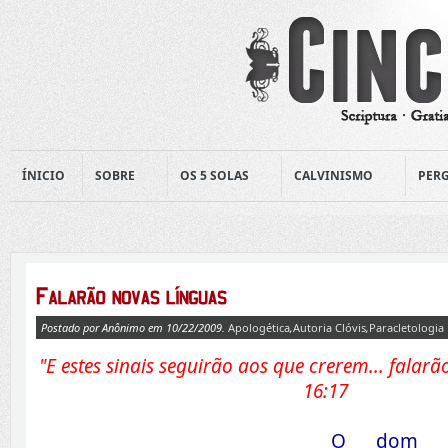
ÍNICIO
SOBRE
OS 5 SOLAS
CALVINISMO
PERG
Postado por Anônimo em 10/22/2009.
Apologética
,
Autoria Clóvis
,
Paracletologia
"E estes sinais seguirão aos que crerem... falar
16:17
O dom d