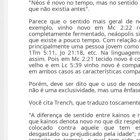
"Néos é novo no tempo, mas no sentido d
que não existia antes".
Parece que o sentido mais geral de n
exemplo, vinho novo em Mc 2:22 re
completamente fermentado, neáopolis sig
que existe a pouco tempo. Com relação 
principalmente uma pessoa jovem como 
1Tm 5:11, Jo 21:18, etc. Na linguage
assim. Pois em Mc 2:21 tecido novo é c
velho e em Lc 5:39 vinho novo é compa
em ambos casos as características compa
Porém, deve ser dito que o uso de neo
não é uma exclusividade, mas uma ênfase
Você cita Trench, que traduzo toscament
"A diferença de sentido entre kainos e 
que kainos denota novo no que diz respei
colocado contra aquele que tem e
desgastado ou prejudicado pela idade"; 
respeito ao tempo), o qual tem sido r