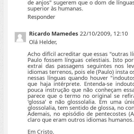
de anjos" sugerem que o dom de língua
superior às humanas.
Responder
Ricardo Mamedes
22/10/2009, 12:10
Olá Helder,
Acho difícil acreditar que essas "outras l
Paulo fossem línguas celestiais. Isto p
extrai das passagens seguintes nos le
idiomas terrenos, pois ele (Paulo) insta 
nessas línguas quando houver "indouto
que haja intérprete. Entenda-se indo
pouca instrução que não conheçam essa
parece que o termo no original se refir
'glossa' e não glossolalia. Em uma ún
glossolalia, tem sentido de glossa, no co
Ademais, no episódio de pentecostes (At
claro que eram outros idiomas humanos.
Em Cristo.