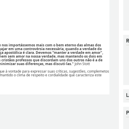
se nos importássemos mais com o bem eterno das almas dos
ajar em uma controvérsia necessária, quando a verdade do
ça apostólica é clara. Devemos “manter a verdade em amor",
 nem sem amor na nossa verdade, mas mantendo os dois em
os cristãos professos que discordam uns dos outros não é a de
nimizar suas diferenças, mas discuti-las."
John Stott
ique à vontade para expressar suas críticas, sugestões, complemetos
 mantido o clima de respeito e cordialidade que caracteriza este