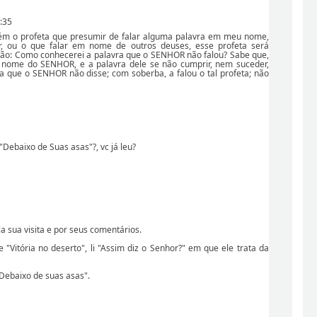
:35
ém o profeta que presumir de falar alguma palavra em meu nome,
r, ou o que falar em nome de outros deuses, esse profeta será
ção: Como conhecerei a palavra que o SENHOR não falou? Sabe que,
 nome do SENHOR, e a palavra dele se não cumprir, nem suceder,
ra que o SENHOR não disse; com soberba, a falou o tal profeta; não
 "Debaixo de Suas asas"?, vc já leu?
a sua visita e por seus comentários.
 "Vitória no deserto", li "Assim diz o Senhor?" em que ele trata da
"Debaixo de suas asas".