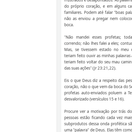
do próprio coração, e em alguns cas
familiares. Podem até falar "boas pa
não as enviou a pregar nem coloco
boca.
"Não mandei esses profetas; toda
correndo; não lhes falei a eles; contu
Mas, se tivessem estado no meu c
teriam feito ouvir as minhas palavra
teriam feito voltar do seu mau cami
das suas ações" (Jr 23:21,22).
Eis o que Deus diz a respeito das pe
coração, não o que vem da boca do Se
profetas auto-enviados poluem a Te
desvalorizado (versículos 15 e 16).
Procure ver a motivação por trás do
pessoas estão ficando cada vez ma
subprodutos dessa onda profética s
uma "palavra" de Deus. Elas têm como