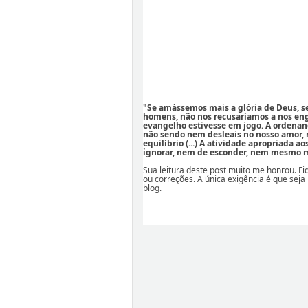
"Se amássemos mais a glória de Deus, 
homens, não nos recusaríamos a nos eng
evangelho estivesse em jogo. A ordenan
não sendo nem desleais no nosso amor,
equilíbrio (...) A atividade apropriada a
ignorar, nem de esconder, nem mesmo mi
Sua leitura deste post muito me honrou. F
ou correções. A única exigência é que seja
blog.