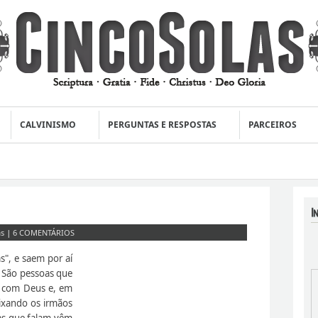
CALVINISMO
PERGUNTAS E RESPOSTAS
PARCEIROS
as
|
6 COMENTÁRIOS
s", e saem por aí
 São pessoas que
a com Deus e, em
eixando os irmãos
as que falam vêm