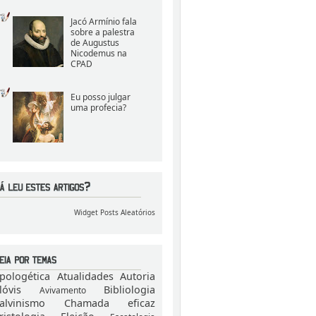
Jacó Armínio fala
sobre a palestra
de Augustus
Nicodemus na
CPAD
Eu posso julgar
uma profecia?
Widget Posts Aleatórios
pologética
Atualidades
Autoria
lóvis
Bibliologia
Avivamento
alvinismo
Chamada eficaz