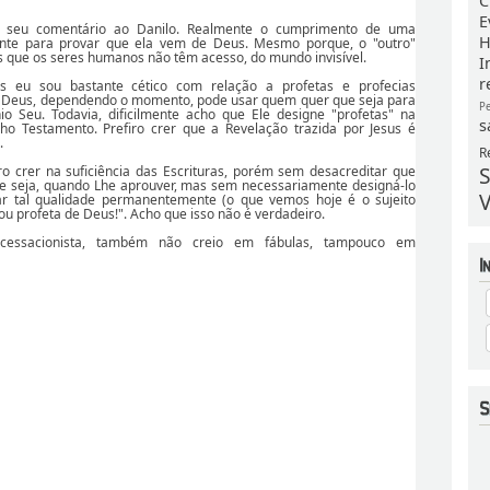
C
E
 seu comentário ao Danilo. Realmente o cumprimento de uma
H
iente para provar que ela vem de Deus. Mesmo porque, o "outro"
 que os seres humanos não têm acesso, do mundo invisível.
I
r
s eu sou bastante cético com relação a profetas e profecias
 Deus, dependendo o momento, pode usar quem quer que seja para
P
 Seu. Todavia, dificilmente acho que Ele designe "profetas" na
s
lho Testamento. Prefiro crer que a Revelação trazida por Jesus é
.
R
S
o crer na suficiência das Escrituras, porém sem desacreditar que
 seja, quando Lhe aprouver, mas sem necessariamente designá-lo
V
ar tal qualidade permanentemente (o que vemos hoje é o sujeito
ou profeta de Deus!". Acho que isso não é verdadeiro.
cessacionista, também não creio em fábulas, tampouco em