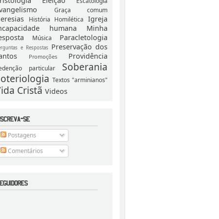
ristologia
Eleição
Escatologia
vangelismo
Graça comum
eresias
Igreja
História
Homilética
ncapacidade humana
Minha
esposta
Paracletologia
Música
Preservação dos
erguntas e Respostas
antos
Providência
Promoções
Soberania
edenção particular
oteriologia
Textos "arminianos"
ida Cristã
Videos
Postagens
Comentários