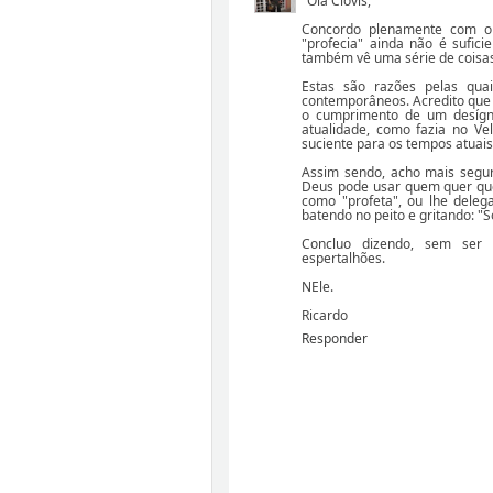
Olá Clóvis,
Concordo plenamente com o
"profecia" ainda não é sufic
também vê uma série de coisas
Estas são razões pelas quai
contemporâneos. Acredito que
o cumprimento de um desígnio
atualidade, como fazia no Ve
suciente para os tempos atuais
Assim sendo, acho mais segur
Deus pode usar quem quer que
como "profeta", ou lhe deleg
batendo no peito e gritando: "S
Concluo dizendo, sem ser 
espertalhões.
NEle.
Ricardo
Responder