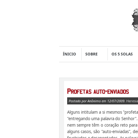
ÍNICIO
SOBRE
OS 5 SOLAS
Postado por Anônimo em 12/07/2009.
Heresi
Alguns intitulam a si mesmos "profeta
"entregando uma palavra do Senhor".
nem sempre têm o coração reto par
alguns casos, são "auto-enviadas", d
frustrados e desapontados. As palavr