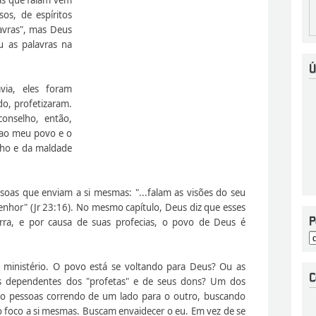
os, de espíritos
lavras", mas Deus
u as palavras na
via, eles foram
do, profetizaram.
onselho, então,
s ao meu povo e o
nho e da maldade
ssoas que enviam a si mesmas: "...falam as visões do seu
nhor" (Jr 23:16). No mesmo capítulo, Deus diz que esses
rra, e por causa de suas profecias, o povo de Deus é
 ministério. O povo está se voltando para Deus? Ou as
is dependentes dos "profetas" e de seus dons? Um dos
ão pessoas correndo de um lado para o outro, buscando
 foco a si mesmas. Buscam envaidecer o eu. Em vez de se