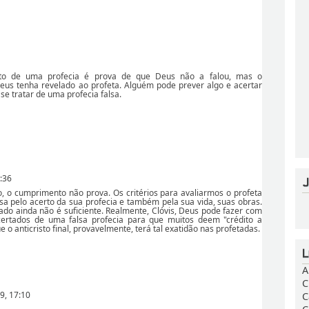
to de uma profecia é prova de que Deus não a falou, mas o
us tenha revelado ao profeta. Alguém pode prever algo e acertar
se tratar de uma profecia falsa.
:36
, o cumprimento não prova. Os critérios para avaliarmos o profeta
sa pelo acerto da sua profecia e também pela sua vida, suas obras.
ado ainda não é suficiente. Realmente, Clóvis, Deus pode fazer com
certados de uma falsa profecia para que muitos deem "crédito a
e o anticristo final, provavelmente, terá tal exatidão nas profetadas.
A
C
9, 17:10
C