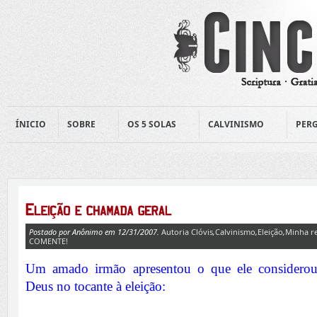
ÍNICIO
SOBRE
OS 5 SOLAS
CALVINISMO
PERG
Postado por Anônimo em 12/31/2007.
Autoria Clóvis
,
Calvinismo
,
Eleição
,
Minha r
COMENTE!
Um amado irmão apresentou o que ele considerou
Deus no tocante à eleição: