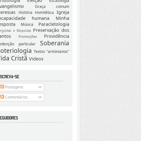
ristologia
Eleição
Escatologia
vangelismo
Graça comum
eresias
Igreja
História
Homilética
ncapacidade humana
Minha
esposta
Paracletologia
Música
Preservação dos
erguntas e Respostas
antos
Providência
Promoções
Soberania
edenção particular
oteriologia
Textos "arminianos"
ida Cristã
Videos
Postagens
Comentários