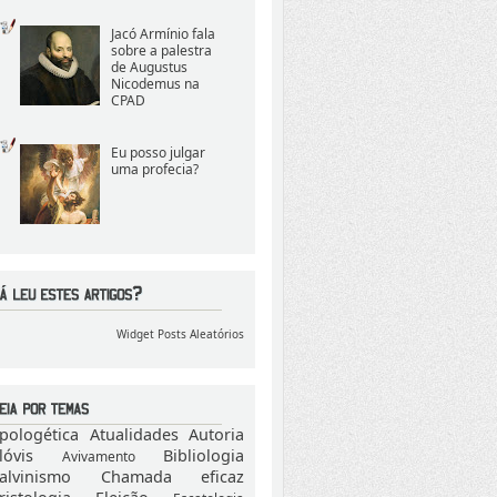
Jacó Armínio fala
sobre a palestra
de Augustus
Nicodemus na
CPAD
Eu posso julgar
uma profecia?
Widget Posts Aleatórios
pologética
Atualidades
Autoria
lóvis
Bibliologia
Avivamento
alvinismo
Chamada eficaz