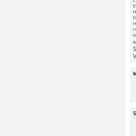
C
E
H
I
r
P
s
R
S
V