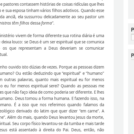
ue pastores contassem histórias de coisas ridículas que lhes
 e sua esposa tinham vários filhos adotivos. Quando esse
a anciã, ela sussurrou delicadamente ao seu pastor um
istros têm filhos
dessa
forma”
.
inistério vivem de forma diferente sua rotina diária é uma
e deixa louco: se Deus é um ser espiritual que se comunica
ão os que representam a Deus deveriam se comunicar
tual.
nho ouvido isto dúzias de vezes. Porque as pessoas dizem
humano? Ou estão deduzindo que “espiritual” e “humano”
m outras palavras, quanto mais espiritual eu for menos
 eu for menos espiritual serei? Quando as pessoas me
 que não faço ideia de como poderia ser diferente. E lhes
e humano. Deus tomou a forma humana. E fazendo isso, na
umano. É a isso que nos referimos quando falamos da
ológico derivado do latim que quer dizer “em carne”. A
ne”. Além do mais, quando Deus levantou Jesus da morte,
ritual. Seu corpo físico levantou-se da tumba e mais tarde
sus está assentado à direita do Pai. Deus, então, não