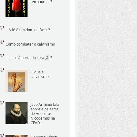
tem ciúmes?
A fé é um dom de Deus?
Como combater o calvinismo
Jesus à porta do coração?
O que é
calvinismo
Jacó Armínio fala
sobre a palestra
de Augustus
Nicodemus na
CPAD