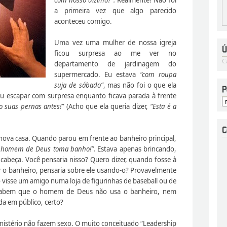
a primeira vez que algo parecido
aconteceu comigo.
Uma vez uma mulher de nossa igreja
ficou surpresa ao me ver no
C
departamento de jardinagem do
supermercado. Eu estava
“com roupa
suja de sábado”
, mas não foi o que ela
u escapar com surpresa enquanto ficava parada à frente
o suas pernas antes!”
(Acho que ela queria dizer,
“Esta é a
nova casa. Quando parou em frente ao banheiro principal,
o homem de Deus toma banho!”.
Estava apenas brincando,
cabeça. Você pensaria nisso? Quero dizer, quando fosse à
r o banheiro, pensaria sobre ele usando-o? Provavelmente
visse um amigo numa loja de figurinhas de baseball ou de
sabem que o homem de Deus não usa o banheiro, nem
a em público, certo?
istério não fazem sexo. O muito conceituado “Leadership