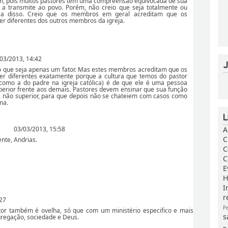
m, pois muitos pastores tem uma compreensão equivocada de sua
 a transmite ao povo. Porém, não creio que seja totalmente ou
a disso. Creio que os membros em geral acreditam que os
er diferentes dos outros membros da igreja.
03/2013, 14:42
 que seja apenas um fator. Mas estes membros acreditam que os
er diferentes exatamente porque a cultura que temos do pastor
 como a do padre na igreja católica) é de que ele é uma pessoa
perior frente aos demais. Pastores devem ensinar que sua função
, não superior, para que depois não se chateiem com casos como
ma.
A
03/03/2013, 15:58
C
nte, Andrias.
C
C
E
H
I
r
:27
P
tor também é ovelha, só que com um ministério especifico e mais
s
gregação, sociedade e Deus.