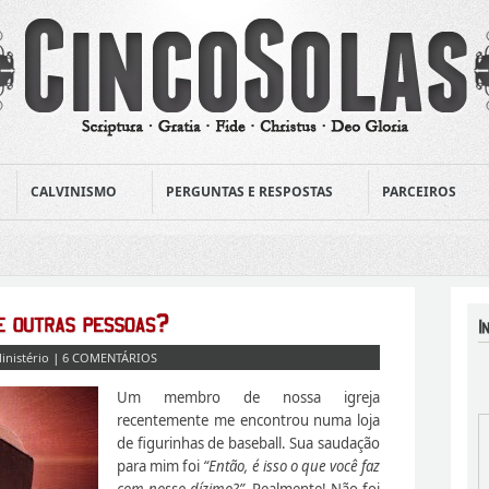
CALVINISMO
PERGUNTAS E RESPOSTAS
PARCEIROS
inistério
|
6 COMENTÁRIOS
Um membro de nossa igreja
recentemente me encontrou numa loja
de figurinhas de baseball. Sua saudação
para mim foi
“Então, é isso o que você faz
com nosso dízimo?”.
Realmente! Não foi