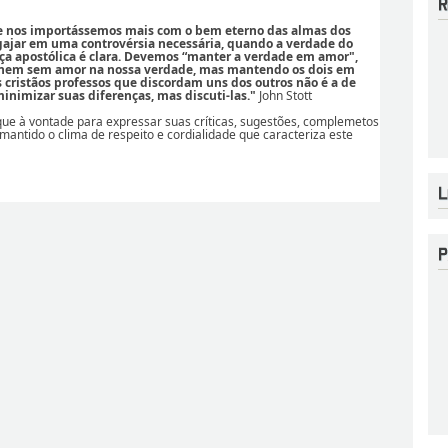
se nos importássemos mais com o bem eterno das almas dos
ajar em uma controvérsia necessária, quando a verdade do
ça apostólica é clara. Devemos “manter a verdade em amor",
 nem sem amor na nossa verdade, mas mantendo os dois em
os cristãos professos que discordam uns dos outros não é a de
nimizar suas diferenças, mas discuti-las."
John Stott
ique à vontade para expressar suas críticas, sugestões, complemetos
 mantido o clima de respeito e cordialidade que caracteriza este