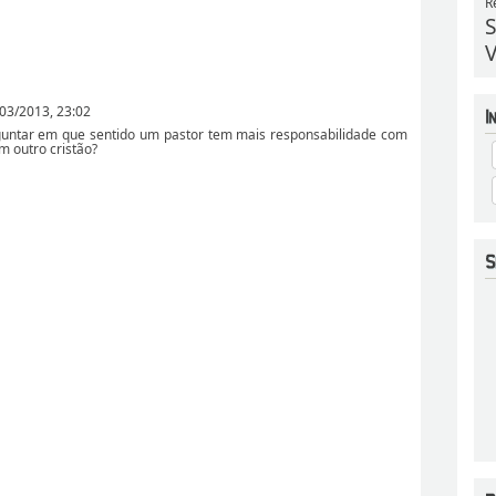
R
S
V
03/2013, 23:02
guntar em que sentido um pastor tem mais responsabilidade com
m outro cristão?