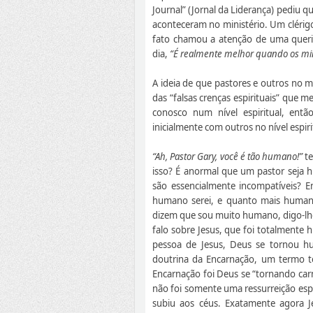
Journal” (Jornal da Liderança) pediu q
aconteceram no ministério. Um clérigo
fato chamou a atenção de uma querid
dia,
“É realmente melhor quando os min
A ideia de que pastores e outros no m
das “falsas crenças espirituais” que m
conosco num nível espiritual, ent
inicialmente com outros no nível espiri
“Ah, Pastor Gary, você é tão humano!”
te
isso? É anormal que um pastor seja 
são essencialmente incompatíveis? E
humano serei, e quanto mais humano
dizem que sou muito humano, digo-lhes
falo sobre Jesus, que foi totalment
pessoa de Jesus, Deus se tornou h
doutrina da Encarnação, um termo te
Encarnação foi Deus se “tornando car
não foi somente uma ressurreição espi
subiu aos céus. Exatamente agora Je