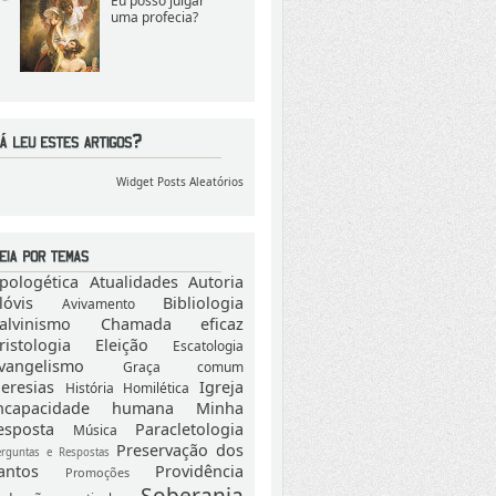
Eu posso julgar
uma profecia?
Widget Posts Aleatórios
pologética
Atualidades
Autoria
lóvis
Bibliologia
Avivamento
alvinismo
Chamada eficaz
ristologia
Eleição
Escatologia
vangelismo
Graça comum
eresias
Igreja
História
Homilética
ncapacidade humana
Minha
esposta
Paracletologia
Música
Preservação dos
erguntas e Respostas
antos
Providência
Promoções
Soberania