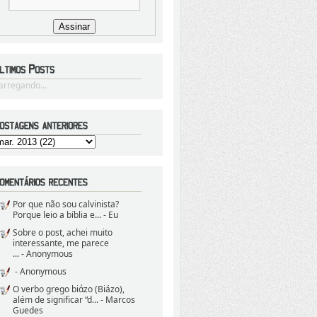
arregando...
Por que não sou calvinista?
Porque leio a bíblia e...
- Eu
Sobre o post, achei muito
interessante, me parece
...
- Anonymous
- Anonymous
O verbo grego biάzo (Biázo),
além de significar “d...
- Marcos
Guedes