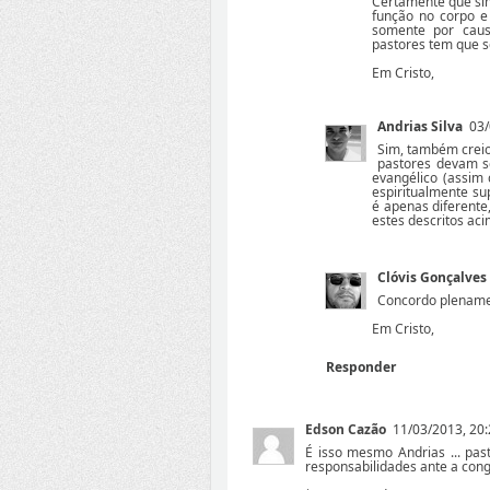
Certamente que si
função no corpo e
somente por caus
pastores tem que s
Em Cristo,
Andrias Silva
03/
Sim, também creio
pastores devam s
evangélico (assim
espiritualmente su
é apenas diferente
estes descritos aci
Clóvis Gonçalves
Concordo plename
Em Cristo,
Responder
Edson Cazão
11/03/2013, 20
É isso mesmo Andrias ... pas
responsabilidades ante a con