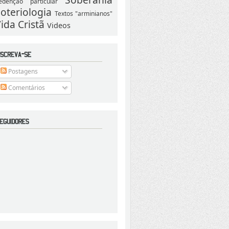
edenção particular
oteriologia
Textos "arminianos"
ida Cristã
Videos
Postagens
Comentários