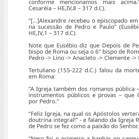
conforme mencionamos mais acima.
Cesaréia – HE,IV,8 – 317 d.C).
“[...]Alexandre recebeu o episcopado e
na sucessão de Pedro e Paulo” (Eusébi
HE,IV,1 – 317 d.C).
Note que Eusébio diz que Depois de Pe
bispo de Roma ou seja o 6º bispo de Rom
Pedro -> Lino -> Anacleto -> Clemente -> 
Tertuliano (155-222 d.C.) falou da mort
em Roma:
“A Igreja também dos romanos pública –
instrumentos públicos e provas – que 
por Pedro.“
“Feliz Igreja, na qual os Apóstolos vert
doutrina integral!” - e falando da Igreja
de Pedro se fez como a paixão do Senhor.
“Nero foi o primeiro a banhar no sangu