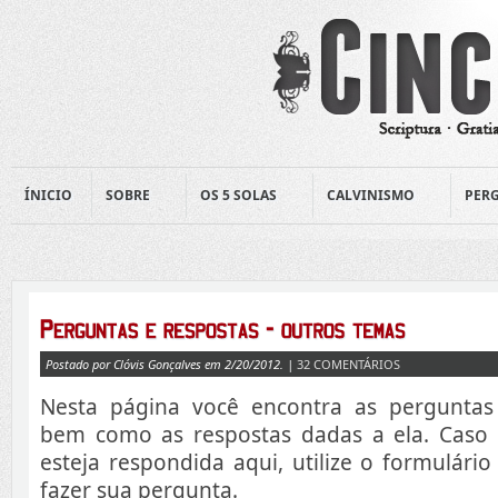
ÍNICIO
SOBRE
OS 5 SOLAS
CALVINISMO
PERG
Postado por Clóvis Gonçalves em 2/20/2012. |
32 COMENTÁRIOS
Nesta página você encontra as perguntas
bem como as respostas dadas a ela. Caso
esteja respondida aqui, utilize o formulári
fazer sua pergunta.