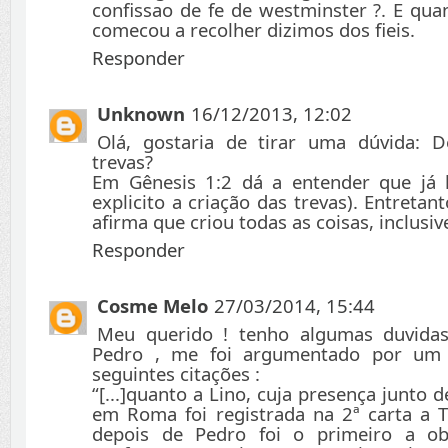
confissao de fe de westminster ?. E qua
comecou a recolher dizimos dos fieis.
Responder
Unknown
16/12/2013, 12:02
Olá, gostaria de tirar uma dúvida: 
trevas?
Em Gênesis 1:2 dá a entender que já h
explicito a criação das trevas). Entretan
afirma que criou todas as coisas, inclusiv
Responder
Cosme Melo
27/03/2014, 15:44
Meu querido ! tenho algumas duvida
Pedro , me foi argumentado por um e
seguintes citações :
“[...]quanto a Lino, cuja presença junto 
em Roma foi registrada na 2ª carta a T
depois de Pedro foi o primeiro a ob