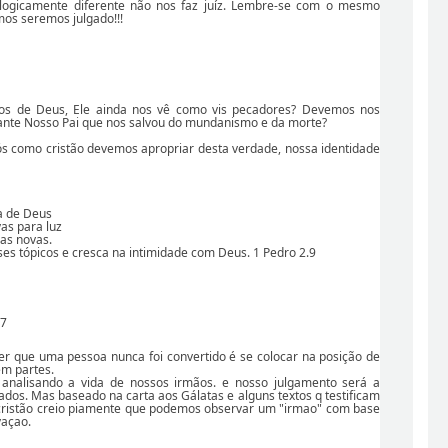
ologicamente diferente não nos faz juíz. Lembre-se com o mesmo
mos seremos julgado!!!
hos de Deus, Ele ainda nos vê como vis pecadores? Devemos nos
ante Nosso Pai que nos salvou do mundanismo e da morte?
 nós como cristão devemos apropriar desta verdade, nossa identidade
a de Deus
as para luz
as novas.
s tópicos e cresca na intimidade com Deus. 1 Pedro 2.9
47
er que uma pessoa nunca foi convertido é se colocar na posição de
m partes.
 analisando a vida de nossos irmãos. e nosso julgamento será a
dos. Mas baseado na carta aos Gálatas e alguns textos q testificam
cristão creio piamente que podemos observar um "irmao" com base
vaçao.