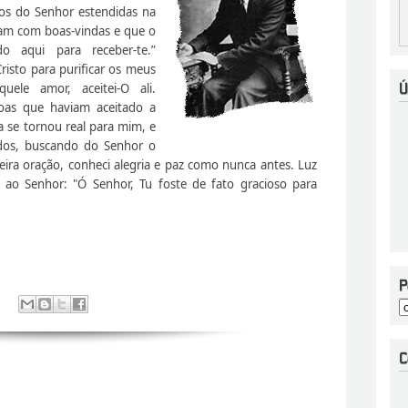
ãos do Senhor estendidas na
am com boas-vindas e que o
o aqui para receber-te.”
risto para purificar os meus
ele amor, aceitei-O ali.
oas que haviam aceitado a
a se tornou real para mim, e
ados, buscando do Senhor o
ira oração, co­nheci alegria e paz como nunca antes. Luz
 ao Senhor: "Ó Senhor, Tu foste de fato gracioso para
: