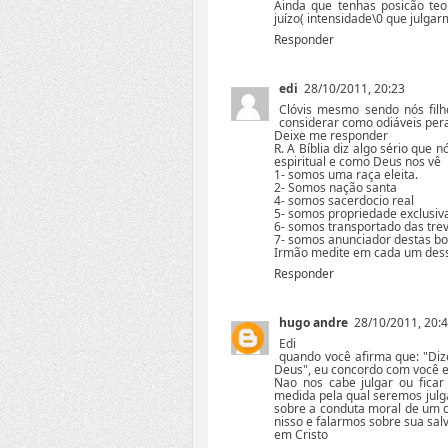
Ainda que tenhas posicão te
juízo( intensidade\0 que julgar
Responder
edi
28/10/2011, 20:23
Clóvis mesmo sendo nós fil
considerar como odiáveis per
Deixe me responder
R. A Bíblia diz algo sério que
espiritual e como Deus nos vê
1- somos uma raça eleita.
2- Somos nação santa
4- somos sacerdocio real
5- somos propriedade exclusiv
6- somos transportado das trev
7- somos anunciador destas bo
Irmão medite em cada um desse
Responder
hugo andre
28/10/2011, 20:
Edi
quando você afirma que: "Diz
Deus", eu concordo com você e
Nao nos cabe julgar ou ficar
medida pela qual seremos julga
sobre a conduta moral de um 
nisso e falarmos sobre sua sal
em Cristo