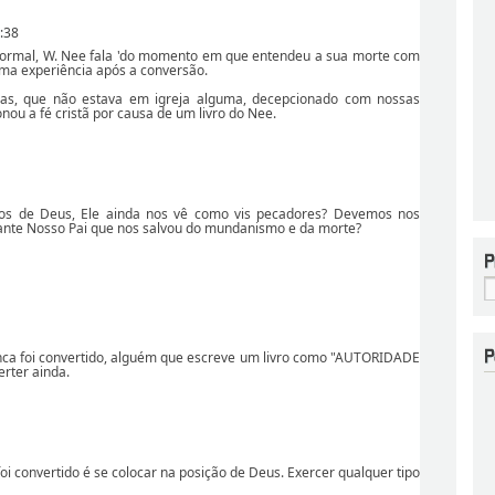
:38
tã Normal, W. Nee fala 'do momento em que entendeu a sua morte com
 uma experiência após a conversão.
as, que não estava em igreja alguma, decepcionado com nossas
ou a fé cristã por causa de um livro do Nee.
hos de Deus, Ele ainda nos vê como vis pecadores? Devemos nos
ante Nosso Pai que nos salvou do mundanismo e da morte?
ca foi convertido, alguém que escreve um livro como "AUTORIDADE
rter ainda.
i convertido é se colocar na posição de Deus. Exercer qualquer tipo