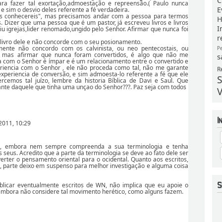
C
ara fazer tal exortação,admoestação e repreensão.( Paulo nunca
E
e sim o desvio deles referente a fé verdadeira.
os conhecereis", mas precisamos andar com a pessoa para termos
H
 Dizer que uma pessoa que é um pastor, já escreveu livros e livros
I
giu igrejas,lider renomado,ungido pelo Senhor. Afirmar que nunca foi
r
ivro dele e não concorde com o seu posionamento.
mente não concordo com os calvinista, ou neo pentecostais, ou
P
is, mas afirmar que nunca foram convertidos, é algo que não me
s
a com o Senhor é ímpar e é um relacionamento entre o convertido e
riencia com o Senhor , ele não proceda como tal, não me garante
R
xperiencia de conversão, e sim admoesta-lo referente a fé que ele
S
rcemos tal juízo, lembre da historia Bíblica de Davi e Saul. Que
nte daquele que tinha uma unçao do Senhor???. Paz seja com todos
V
2011, 10:29
, embora nem sempre compreenda a sua terminologia e tenha
 seus. Acredito que a parte da terminologia se deve ao fato dele ser
erter o pensamento oriental para o ocidental. Quanto aos escritos,
o, parte deixo em suspenso para melhor investigação e alguma coisa
blicar eventualmente escritos de WN, não implica que eu apoie o
 embora não considere tal movimento herético, como alguns fazem.