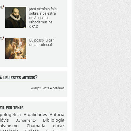
Jacó Armínio fala
sobre a palestra
de Augustus
Nicodemus na
CPAD
Eu posso julgar
uma profecia?
Widget Posts Aleatórios
pologética
Atualidades
Autoria
lóvis
Bibliologia
Avivamento
alvinismo
Chamada eficaz