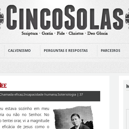
CALVINISMO
PERGUNTAS E RESPOSTAS
PARCEIROS
Chamada eficaz
,
Incapacidade humana
,
Soteriologia
|
37
 eu estava sozinho em meu
reria ou não no Senhor. No
o tentei orar, vi a magnitude
 eficácia de Jesus como o