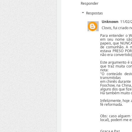
Responder
Respostas
Unknown
11/02/
Clovis, fui criado 
Para entender o W
em seu nome são 
papeis, que NUNCA 
de comunhão. A ma
estava PRESO PO
não era convertido)
Este argumento é s
que traz muita con
nota:
"O conteúdo des
transmitidas
em chinês durante 
Foochow, na China,
alguns dos que fiz
Há também muito d
Infelizmente, hoje 
fé reformada.
Obs: caso alguem 
local), podem me e
Graça e Paz,