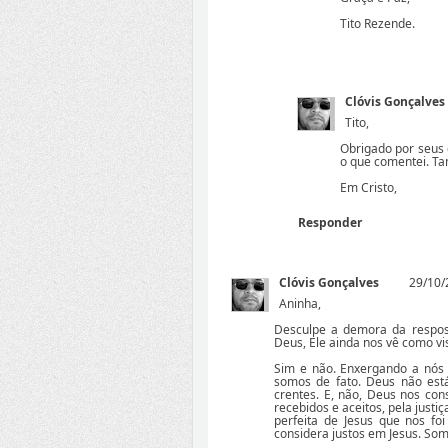
Tito Rezende.
Clóvis Gonçalves
Tito,
Obrigado por seus
o que comentei. Ta
Em Cristo,
Responder
Clóvis Gonçalves
29/10/
Aninha,
Desculpe a demora da respos
Deus, Ele ainda nos vê como vi
Sim e não. Enxergando a nós
somos de fato. Deus não est
crentes. E, não, Deus nos co
recebidos e aceitos, pela justiç
perfeita de Jesus que nos f
considera justos em Jesus. So