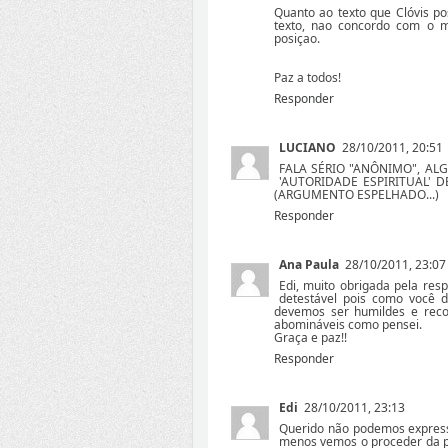
Quanto ao texto que Clóvis po
texto, nao concordo com o m
posiçao.
Paz a todos!
Responder
LUCIANO
28/10/2011, 20:51
FALA SÉRIO "ANÔNIMO", AL
'AUTORIDADE ESPIRITUAL' DEVE
(ARGUMENTO ESPELHADO...)
Responder
Ana Paula
28/10/2011, 23:07
Edi, muito obrigada pela res
detestável pois como você 
devemos ser humildes e reco
abomináveis como pensei.
Graça e paz!!
Responder
Edi
28/10/2011, 23:13
Querido não podemos expressa
menos vemos o proceder da pe