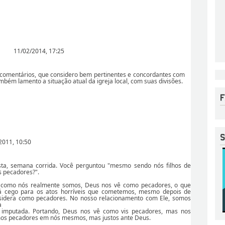
11/02/2014, 17:25
 comentários, que considero bem pertinentes e concordantes com
mbém lamento a situação atual da igreja local, com suas divisões.
2011, 10:50
ta, semana corrida. Você perguntou "mesmo sendo nós filhos de
s pecadores?".
 como nós realmente somos, Deus nos vê como pecadores, o que
á cego para os atos horríveis que cometemos, mesmo depois de
nsidera como pecadores. No nosso relacionamento com Ele, somos
a
oi imputada. Portando, Deus nos vê como vis pecadores, mas nos
mos pecadores em nós mesmos, mas justos ante Deus.