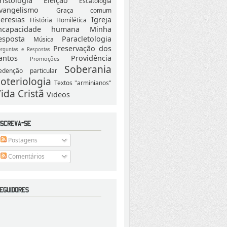
ristologia
Eleição
Escatologia
vangelismo
Graça comum
eresias
Igreja
História
Homilética
ncapacidade humana
Minha
esposta
Paracletologia
Música
Preservação dos
erguntas e Respostas
antos
Providência
Promoções
Soberania
edenção particular
oteriologia
Textos "arminianos"
ida Cristã
Videos
Postagens
Comentários