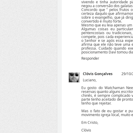
vivendo e tinha autoridade p
negou a conversão dos galatas 
Concordo que " pelos frutos 
certeza daquilo que afirmamos.
sobre o evangelho, que já diri
convertido é muito forte.
Mesmo que eu leia apenas um l
Algumas coisas eu particula
pentencostais ou tradiciona
compete, pois cada experienci
o Senhor e se após essa expe
afirma que ele não teve uma e
professa. Cuidado quando exe
posicionamento Davi tomou dia
Responder
Clóvis Gonçalves
29/10/
Luciano,
Eu gosto do Watchaman Nee
reservas quanto alguns escritos
chinês, é sempre complicado v
parte tenho aceitado de pront
tenho que rejeitar.
Mas o fato de eu gostar e pu
movimento igreja local, muito
Em Cristo,
Clóvis