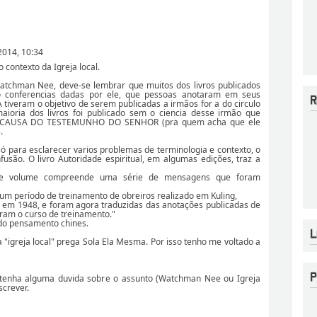
2014, 10:34
no contexto da Igreja local.
atchman Nee, deve-se lembrar que muitos dos livros publicados
conferencias dadas por ele, que pessoas anotaram em seus
tiveram o objetivo de serem publicadas a irmãos for a do circulo
ioria dos livros foi publicado sem o ciencia desse irmão que
RCAUSA DO TESTEMUNHO DO SENHOR (pra quem acha que ele
.
ó para esclarecer varios problemas de terminologia e contexto, o
fusão. O livro Autoridade espiritual, em algumas edições, traz a
te volume compreende uma série de mensagens que foram
um período de treinamento de obreiros realizado em Kuling,
 em 1948, e foram agora traduzidas das anotações publicadas de
eram o curso de treinamento."
o pensamento chines.
a "igreja local" prega Sola Ela Mesma. Por isso tenho me voltado a
tenha alguma duvida sobre o assunto (Watchman Nee ou Igreja
screver.