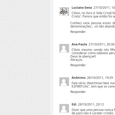
Luciano Sena
27/10/2011, 10
Clóvis, no livro A Vida Cris
Cristo'. Parece que então foi
Conheci uma pessoa esses di
denominações... só não abandon
Responder
Ana Paula
27/10/2011, 20:30
Clóvis mesmo sendo nós fil
considerar como odiáveis per
Deus te abençoe!!
Abraços.
Responder
Anônimo
28/10/2011, 19:29
Fala sério, Watchman Nee nun
ESPIRITUAL", tem que se conve
Responder
Edi
28/10/2011, 20:12
Dizer que uma pessoa nunca fo
de juízo não é carater cristão.