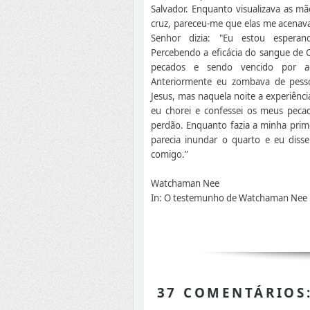
Salvador. Enquan­to visualizava as m
cruz, pareceu-me que elas me acenav
Senhor dizia: "Eu estou esperand
Percebendo a eficácia do sangue de C
pecados e sendo vencido por aqu
Anteriormente eu zombava de pess
Jesus, mas naquela noite a experiênci
eu chorei e confessei os meus pec
perdão. Enquanto fazia a minha prime
parecia inundar o quarto e eu disse
comigo.”
Watchaman Nee
In: O testemunho de Watchaman Nee
37 COMENTÁRIOS