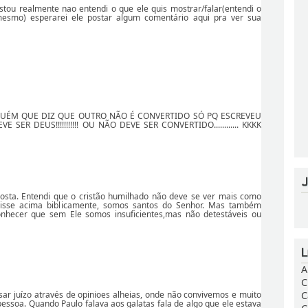
stou realmente nao entendi o que ele quis mostrar/falar(entendi o
esmo) esperarei ele postar algum comentário aqui pra ver sua
GUÉM QUE DIZ QUE OUTRO NÃO É CONVERTIDO SÓ PQ ESCREVEU
 SER DEUS!!!!!!!!!!! OU NÃO DEVE SER CONVERTIDO............ KKKK
posta. Entendi que o cristão humilhado não deve se ver mais como
disse acima biblicamente, somos santos do Senhor. Mas também
nhecer que sem Ele somos insuficientes,mas não detestáveis ou
A
C
C
r juízo através de opinioes alheias, onde não convivemos e muito
ssoa. Quando Paulo falava aos galatas fala de algo que ele estava