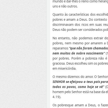
mundo e dar-lhes o reino como herança
uns e não outros.
Quanto às características dos escolh
pobres e amam a Deus. Do contexto c
discriminavam dos ricos em suas reu
Deus não podem ser considerados pobre
No entanto, não podemos extrair do
pobres, nem mesmo por amarem a De
reparamos
“que não foram chamados 
nem muitos de nobre nascimento”
(1
por pobres. Porém a pobreza não é a
graciosa. Deus escolheu sim os pobres
em misericórdia.
O mesmo dizemos do amor. O Senhor 
SENHOR se afeiçoou a teus pais para
todos os povos, como hoje se vê”
(D
homem pelo Senhor está na base da ele
4.19).
Os pobresque amam a Deus, o fazem