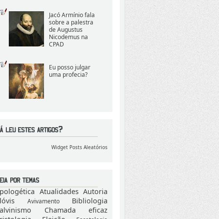
Jacó Armínio fala
sobre a palestra
de Augustus
Nicodemus na
CPAD
Eu posso julgar
uma profecia?
Widget Posts Aleatórios
pologética
Atualidades
Autoria
lóvis
Bibliologia
Avivamento
alvinismo
Chamada eficaz