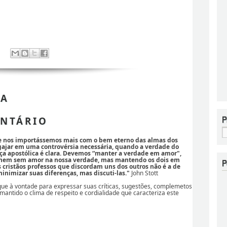
 A
NTÁRIO
se nos importássemos mais com o bem eterno das almas dos
ajar em uma controvérsia necessária, quando a verdade do
ça apostólica é clara. Devemos “manter a verdade em amor",
 nem sem amor na nossa verdade, mas mantendo os dois em
os cristãos professos que discordam uns dos outros não é a de
nimizar suas diferenças, mas discuti-las."
John Stott
ique à vontade para expressar suas críticas, sugestões, complemetos
 mantido o clima de respeito e cordialidade que caracteriza este