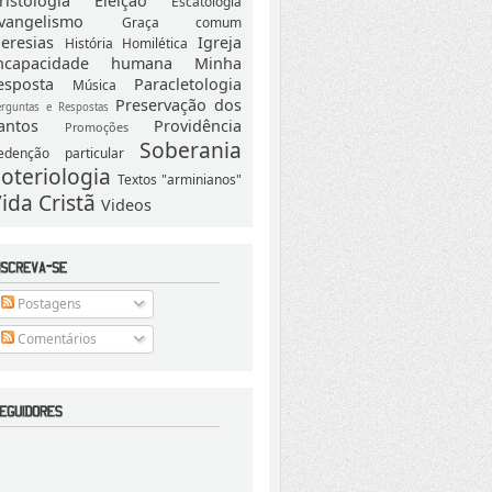
ristologia
Eleição
Escatologia
vangelismo
Graça comum
eresias
Igreja
História
Homilética
ncapacidade humana
Minha
esposta
Paracletologia
Música
Preservação dos
erguntas e Respostas
antos
Providência
Promoções
Soberania
edenção particular
oteriologia
Textos "arminianos"
ida Cristã
Videos
Postagens
Comentários