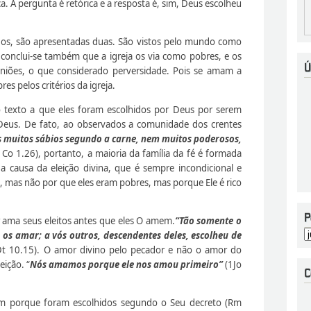
. A pergunta é retórica e a resposta é, sim, Deus escolheu
idos, são apresentadas duas. São vistos pelo mundo como
onclui-se também que a igreja os via como pobres, e os
niões, o que considerado perversidade. Pois se amam a
s pelos critérios da igreja.
 texto a que eles foram escolhidos por Deus por serem
us. De fato, ao observados a comunidade dos crentes
muitos sábios segundo a carne, nem muitos poderosos,
Co 1.26), portanto, a maioria da família da fé é formada
 causa da eleição divina, que é sempre incondicional e
, mas não por que eles eram pobres, mas porque Ele é rico
ama seus eleitos antes que eles O amem.
“Tão somente o
 os amar; a vós outros, descendentes deles, escolheu de
t 10.15). O amor divino pelo pecador e não o amor do
ição. “
Nós amamos porque ele nos amou primeiro”
(1Jo
 porque foram escolhidos segundo o Seu decreto (Rm