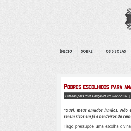
ÍNICIO
SOBRE
OS 5 SOLAS
Postado por Clóvis Gonçalves em 6/05/2026. 
"Ouvi, meus amados irmãos. Não e
serem ricos em fé e herdeiros do re
Tiago pressupõe uma escolha divina,