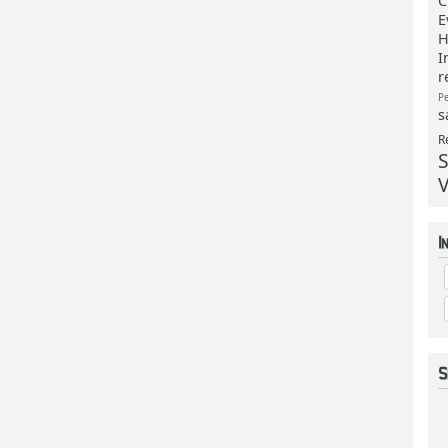
C
E
H
I
r
P
s
R
S
V