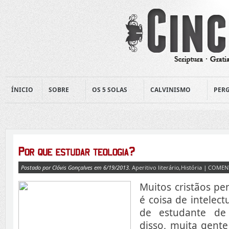
ÍNICIO
SOBRE
OS 5 SOLAS
CALVINISMO
PERG
Postado por Clóvis Gonçalves em 6/19/2013.
Aperitivo literário
,
História
|
COMEN
Muitos cristãos p
é coisa de intelect
de estudante de
disso, muita gente