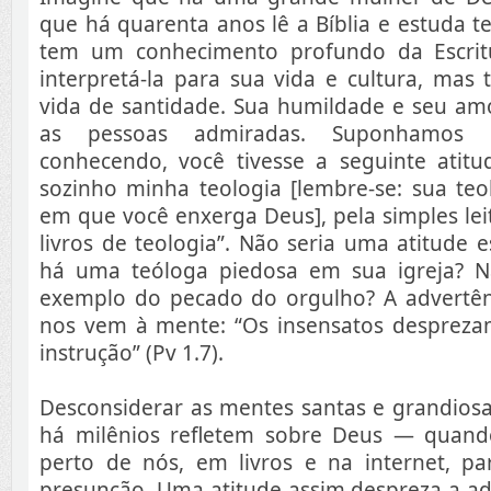
que há quarenta anos lê a Bíblia e estuda te
tem um conhecimento profundo da Escri
interpretá-la para sua vida e cultura, ma
vida de santidade. Sua humildade e seu a
as pessoas admiradas. Suponhamos
conhecendo, você tivesse a seguinte atitud
sozinho minha teologia [lembre-se: sua teo
em que você enxerga Deus], pela simples leit
livros de teologia”. Não seria uma atitude e
há uma teóloga piedosa em sua igreja? N
exemplo do pecado do orgulho? A advertên
nos vem à mente: “Os insensatos despreza
instrução” (Pv 1.7).
Desconsiderar as mentes santas e grandiosa
há milênios refletem sobre Deus — quand
perto de nós, em livros e na internet, pa
presunção. Uma atitude assim despreza a ad