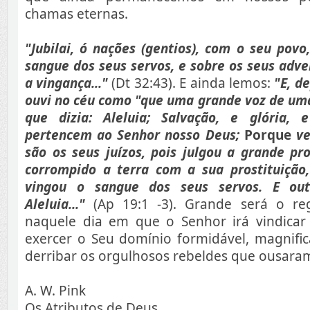
chamas eternas.
"Jubilai, ó nações (gentios), com o seu povo
sangue dos seus servos, e sobre os seus adve
a vingança..."
(Dt 32:43). E ainda lemos:
"E, d
ouvi no céu como "que uma grande voz de um
que dizia: Aleluia; Salvação, e glória,
pertencem ao Senhor nosso Deus;
Porque
ve
são os seus juízos, pois julgou a grande pro
corrompido a terra com a sua prostituição
vingou o sangue dos seus servos. E out
Aleluia..."
(Ap 19:1 -3). Grande será o reg
naquele dia em que o Senhor irá vindicar
exercer o Seu domínio formidável, magnifica
derribar os orgulhosos rebeldes que ousaram
A. W. Pink
Os Atributos de Deus