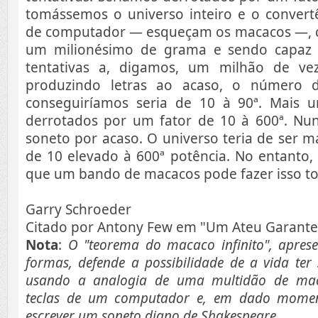
tomássemos o universo inteiro e o conver
de computador — esqueçam os macacos —, 
um milionésimo de grama e sendo capaz 
tentativas a, digamos, um mi­lhão de ve
produzindo letras ao aca­so, o número d
conseguiríamos seria de 10 à 90ª. Mais 
derrotados por um fator de 10 à 600ª. Nu
soneto por acaso. O universo teria de ser ma
de 10 elevado à 600ª potência. No entanto,
que um bando de macacos pode fazer isso to
Garry Schroeder
Citado por Antony Few em "Um Ateu Garante:
Nota
:
O "teorema do macaco infinito", aprese
formas, defende a possibilidade de a vida ter
usando a analogia de uma multidão de ma
teclas de um computador e, em dado mome
escrever um soneto digno de Shakespeare.