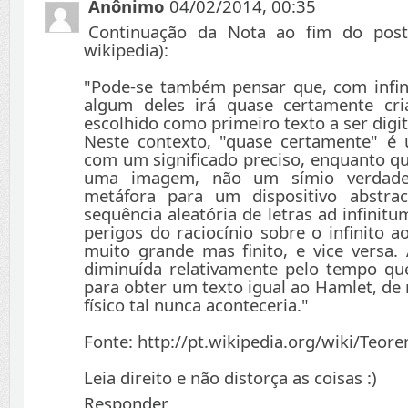
Anônimo
04/02/2014, 00:35
Continuação da Nota ao fim do post 
wikipedia):
"Pode-se também pensar que, com infini
algum deles irá quase certamente cr
escolhido como primeiro texto a ser digi
Neste contexto, "quase certamente" 
com um significado preciso, enquanto q
uma imagem, não um símio verdadei
metáfora para um dispositivo abstr
sequência aleatória de letras ad infinitu
perigos do raciocínio sobre o infinito
muito grande mas finito, e vice versa.
diminuída relativamente pelo tempo qu
para obter um texto igual ao Hamlet, d
físico tal nunca aconteceria."
Fonte: http://pt.wikipedia.org/wiki/Teor
Leia direito e não distorça as coisas :)
Responder