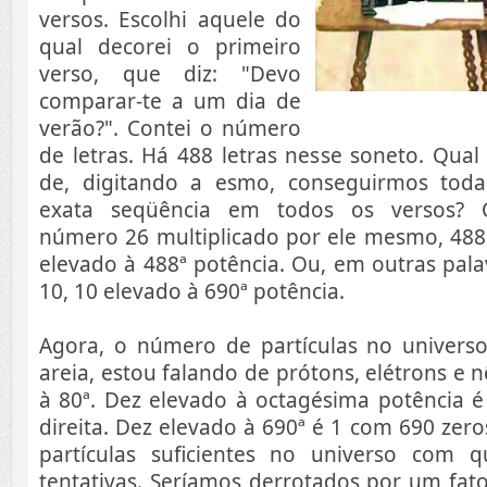
versos. Escolhi aquele do
qual decorei o primeiro
verso, que diz: "Devo
comparar-te a um dia de
verão?". Contei o nú­mero
de letras. Há 488 letras nesse soneto. Qual
de, digitando a esmo, conseguirmos toda
exata seqüência em todos os ver­sos? 
número 26 multiplicado por ele mesmo, 488 
elevado à 488ª potência. Ou, em outras pal
10, 10 elevado à 690ª potência.
Agora, o número de partículas no univer
areia, estou falando de prótons, elétrons e 
à 80ª. Dez elevado à octagésima potência é
direita. Dez elevado à 690ª é 1 com 690 zero
partículas suficien­tes no universo com
tentativas. Se­ríamos derrotados por um fato