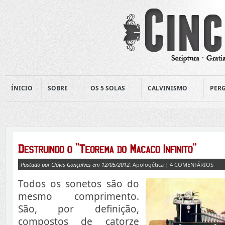
ÍNICIO
SOBRE
OS 5 SOLAS
CALVINISMO
PERG
Postado por Clóvis Gonçalves em 12/05/2012.
Apologética
|
4 COMENTÁRIOS
Todos os sonetos são do
mesmo comprimento.
São, por definição,
compostos de catorze