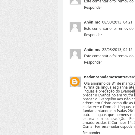
Este comentário foi removido 
Responder
Anônimo
08/03/2013, 04:21
Este comentário foi removido 
Responder
Anônimo
22/03/2013, 04:15
Este comentário foi removido 
Responder
nadanospodemoscontraver
Olá anônimo de 31 de março d
turma da língua estranha até
línguas é pregação do Evangelh
pregar o Evangelho em “outra 
pregar o Evangelho aos não cre
crêem em Cristo como diz as Es
esclarece o Dom de Línguas us
fundamentando em Isaías 28:11
outras línguas que homens e po
estaria em contradição. Por
amadurecidos’ (I Coríntios 14: 2
Osmar Ferreira-nadanospode
Responder