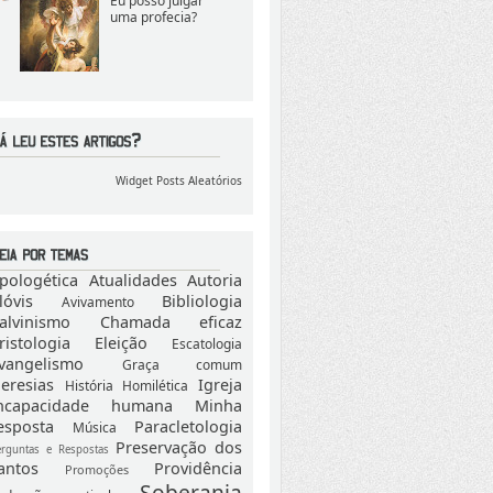
Eu posso julgar
uma profecia?
Widget Posts Aleatórios
pologética
Atualidades
Autoria
lóvis
Bibliologia
Avivamento
alvinismo
Chamada eficaz
ristologia
Eleição
Escatologia
vangelismo
Graça comum
eresias
Igreja
História
Homilética
ncapacidade humana
Minha
esposta
Paracletologia
Música
Preservação dos
erguntas e Respostas
antos
Providência
Promoções
Soberania