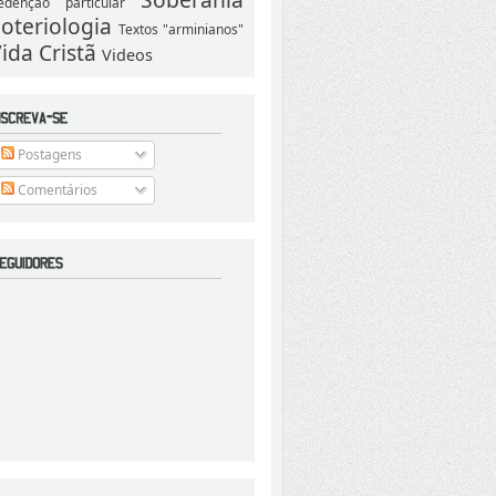
edenção particular
oteriologia
Textos "arminianos"
ida Cristã
Videos
Postagens
Comentários