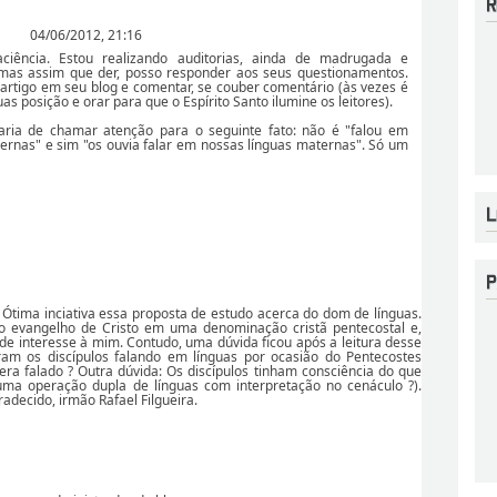
04/06/2012, 21:16
ciência. Estou realizando auditorias, ainda de madrugada e
 mas assim que der, posso responder aos seus questionamentos.
u artigo em seu blog e comentar, se couber comentário (às vezes é
as posição e orar para que o Espírito Santo ilumine os leitores).
aria de chamar atenção para o seguinte fato: não é "falou em
ernas" e sim "os ouvia falar em nossas línguas maternas". Só um
. Ótima inciativa essa proposta de estudo acerca do dom de línguas.
o evangelho de Cristo em uma denominação cristã pentecostal e,
nde interesse à mim. Contudo, uma dúvida ficou após a leitura desse
am os discípulos falando em línguas por ocasião do Pentecostes
ra falado ? Outra dúvida: Os discípulos tinham consciência do que
uma operação dupla de línguas com interpretação no cenáculo ?).
adecido, irmão Rafael Filgueira.