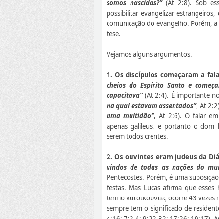
somos nascidos?”
(At 2:8). Sob ess
possibilitar evangelizar estrangeir
comunicação do evangelho. Porém, a l
tese.
Vejamos alguns argumentos.
1. Os discípulos começaram a fala
cheios do Espírito Santo e começa
capacitava”
(At 2:4). É importante 
na qual estavam assentados”
, At 2:2
uma multidão”
, At 2:6). O falar e
apenas galileus, e portanto o dom l
serem todos crentes.
2. Os ouvintes eram judeus da Di
vindos de todas as nações do mu
Pentecostes. Porém, é uma suposição
festas. Mas Lucas afirma que esse
termo κατοικουντες ocorre 43 vezes n
sempre tem o significado de residente
4:16; 7:2,4; 9:22,32; 17:26; 19:17). A