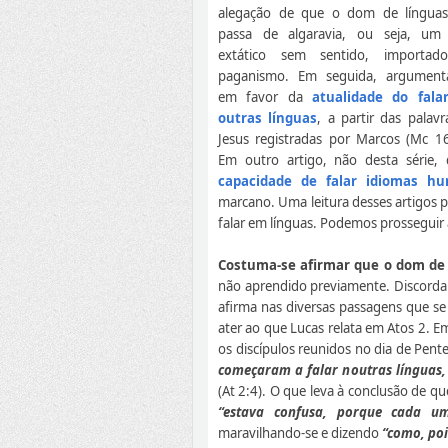
alegação de que o dom de língua
passa de algaravia, ou seja, um 
extático sem sentido, importa
paganismo. Em seguida, argumen
em favor da
atualidade do fal
outras línguas
, a partir das palavr
Jesus registradas por Marcos (Mc 16
Em outro artigo, não desta série
capacidade de falar idiomas h
marcano. Uma leitura desses artigos p
falar em línguas. Podemos prosseguir 
Costuma-se afirmar que o dom de 
não aprendido previamente. Discordam
afirma nas diversas passagens que s
ater ao que Lucas relata em Atos 2. E
os discípulos reunidos no dia de Pen
começaram a falar noutras línguas, 
(At 2:4). O que leva à conclusão de q
“estava confusa, porque cada u
maravilhando-se e dizendo
“como, poi