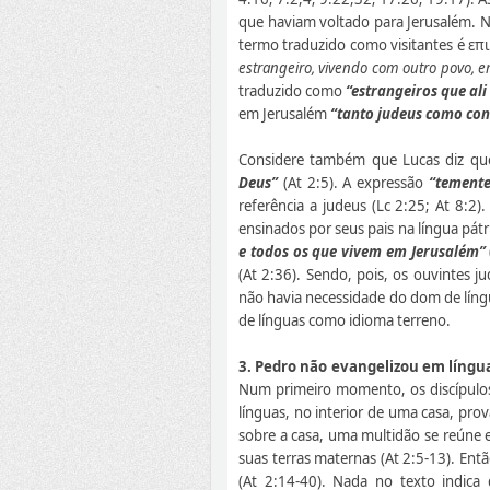
que haviam voltado para Jerusalém. 
termo traduzido como visitantes é ε
estrangeiro, vivendo com outro povo, 
traduzido como
“estrangeiros que ali
em Jerusalém
“tanto judeus como con
Considere também que Lucas diz qu
Deus”
(At 2:5). A expressão
“temente
referência a judeus (Lc 2:25; At 8:2
ensinados por seus pais na língua pátr
e todos os que vivem em Jerusalém”
(At 2:36). Sendo, pois, os ouvintes j
não havia necessidade do dom de língua
de línguas como idioma terreno.
3. Pedro não evangelizou em língu
Num primeiro momento, os discípulos
línguas, no interior de uma casa, pro
sobre a casa, uma multidão se reúne e
suas terras maternas (At 2:5-13). Ent
(At 2:14-40). Nada no texto indica