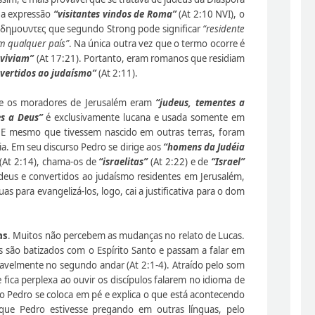
Na expressão
“visitantes vindos de Roma”
(At 2:10 NVI), o
πιδημουντες que segundo Strong pode significar
“residente
em qualquer país”
. Na única outra vez que o termo ocorre é
 viviam”
(At 17:21). Portanto, eram romanos que residiam
vertidos ao judaísmo”
(At 2:11).
e os moradores de Jerusalém eram
“judeus, tementes a
s a Deus”
é exclusivamente lucana e usada somente em
). E mesmo que tivessem nascido em outras terras, foram
ia. Em seu discurso Pedro se dirige aos
“homens da Judéia
(At 2:14), chama-os de
“israelitas”
(At 2:22) e de
“Israel”
udeus e convertidos ao judaísmo residentes em Jerusalém,
s para evangelizá-los, logo, cai a justificativa para o dom
as
. Muitos não percebem as mudanças no relato de Lucas.
 são batizados com o Espírito Santo e passam a falar em
vavelmente no segundo andar (At 2:1-4). Atraído pelo som
 fica perplexa ao ouvir os discípulos falarem no idioma de
ão Pedro se coloca em pé e explica o que está acontecendo
 que Pedro estivesse pregando em outras línguas, pelo