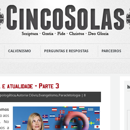
CALVINISMO
PERGUNTAS E RESPOSTAS
PARCEIROS
pologética
,
Autoria Clóvis
,
Evangelismo
,
Paracletologia
|
8
amos
o aos
a. No
mos a