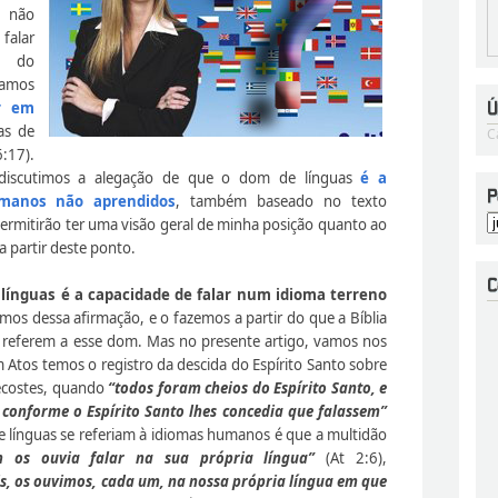
s não
falar
do do
tamos
ar em
as de
C
:17).
, discutimos a alegação de que o dom de línguas
é a
umanos não aprendidos
, também baseado no texto
ermitirão ter uma visão geral de minha posição quanto ao
a partir deste ponto.
línguas é a capacidade de falar num idioma terreno
os dessa afirmação, e o fazemos a partir do que a Bíblia
e referem a esse dom. Mas no presente artigo, vamos nos
m Atos temos o registro da descida do Espírito Santo sobre
tecostes, quando
“todos foram cheios do Espírito Santo, e
conforme o Espírito Santo lhes concedia que falassem”
ue línguas se referiam à idiomas humanos é que a multidão
m os ouvia falar na sua própria
língua”
(At 2:6),
s, os ouvimos, cada um, na nossa própria língua em que