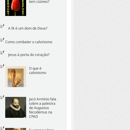
tem ciúmes?
A fé é um dom de Deus?
Como combater o calvinismo
Jesus à porta do coração?
O que é
calvinismo
Jacó Armínio fala
sobre a palestra
de Augustus
Nicodemus na
CPAD