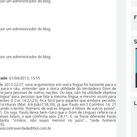
por um administrador do blog.
por um administrador do blog.
por um administrador do blog.
dade
01/04/2013, 15:15
e 2013 22:27, seus argumentos em outra língua foi bastante para a
 para o céu, entender que a única utilidade do Verdadeiro Dom de
o para pessoas de outras nações. Ou seja, não há utilidade objetiva
língua” para pessoas que fala a mesma língua, e mesmo assim para
ntes (I Cor. 14:22,23). Fica fácil para aqueles que embora pecador,
crituras (Mat. 4:4-João7:38,39), já que Paulo em I Coríntios 14: 21
ando o termo “homens de outras línguas e lábios de outros povos”,
. Ou seja, Paulo deixa bem claro que o Dom de Línguas refere-se a
vos falam, o que confirma atos 2:8,11. E, se fosse diferente Paulo
tanto, “irmãos, não sejais menino no juízo”... “sede homens
0).
moscontraverdade@bol.com.br