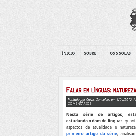
ÍNICIO
SOBRE
OS 5 SOLAS
Postado por Clóvis Gonçalves em 6/04/2012.
A
COMENTÁRIOS
Nesta série de artigos, est
estudando o dom de línguas
, quant
aspectos da atualidade e naturez
primeiro artigo da série
, analisa