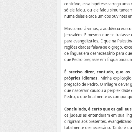
contrário, essa hipótese carrega uma 
só ele falou, ou ele falou simultane
numa delas e cada um dos ouvintes en
Mas como já vimos, a audiência era c
Jerusalém. E mesmo que se tratasse 
para evangelizá-los. É que na Palestin
regiões citadas falava-se o grego, ex
de línguas era desnecessário para qu
que Pedro pregasse em língua para uma
É preciso dizer, contudo, que o
próprios idiomas
. Minha explicação
pregação de Pedro. O milagre de ver g
que nasceram causou a perplexidade qu
Pedro, o que finalmente os compungiu
Concluindo, é certo que os galile
os judeus as entenderam em sua líng
dirigiram aos presentes, evangelizan
totalmente desnecessário. Tanto é que