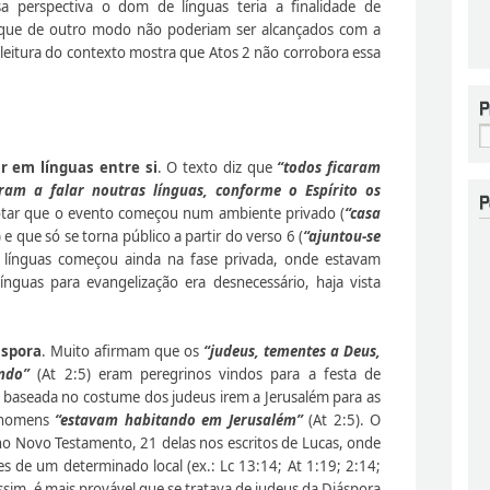
a perspectiva o dom de línguas teria a finalidade de
os, que de outro modo não poderiam ser alcançados com a
eitura do contexto mostra que Atos 2 não corrobora essa
r em línguas entre si
. O texto diz que
“todos ficaram
ram a falar noutras línguas, conforme o Espírito os
notar que o evento começou num ambiente privado (
“casa
) e que só se torna público a partir do verso 6 (
“ajuntou-se
m línguas começou ainda na fase privada, onde estavam
ínguas para evangelização era desnecessário, haja vista
áspora
. Muito afirmam que os
“judeus, tementes a Deus,
ndo”
(At 2:5) eram peregrinos vindos para a festa de
 baseada no costume dos judeus irem a Jerusalém para as
s homens
“estavam habitando em Jerusalém”
(At 2:5). O
o Novo Testamento, 21 delas nos escritos de Lucas, onde
s de um determinado local (ex.: Lc 13:14; At 1:19; 2:14;
ssim, é mais provável que se tratava de judeus da Diáspora