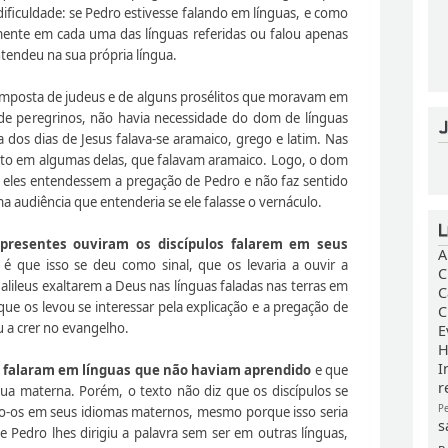
dificuldade: se Pedro estivesse falando em línguas, e como
amente em cada uma das línguas referidas ou falou apenas
tendeu na sua própria língua.
omposta de judeus e de alguns prosélitos que moravam em
de peregrinos, não havia necessidade do dom de línguas
a dos dias de Jesus falava-se aramaico, grego e latim. Nas
ceto em algumas delas, que falavam aramaico. Logo, o dom
e eles entendessem a pregação de Pedro e não faz sentido
 audiência que entenderia se ele falasse o vernáculo.
s presentes ouviram os discípulos falarem em seus
A
 é que isso se deu como sinal, que os levaria a ouvir a
C
alileus exaltarem a Deus nas línguas faladas nas terras em
C
e os levou se interessar pela explicação e a pregação de
C
 a crer no evangelho.
E
H
I
us falaram em línguas que não haviam aprendido
e que
r
ua materna. Porém, o texto não diz que os discípulos se
P
do-os em seus idiomas maternos, mesmo porque isso seria
s
 Pedro lhes dirigiu a palavra sem ser em outras línguas,