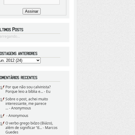
arregando...
Por que não sou calvinista?
Porque leio a bíblia e...
- Eu
Sobre o post, achei muito
interessante, me parece
...
- Anonymous
- Anonymous
O verbo grego biάzo (Biázo),
além de significar “d...
- Marcos
Guedes