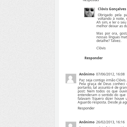
Clóvis Gonçalves
Obrigado pela pa
voltando à noite,
Ah sim, e ler o se
melhor deixar as du
Mas por ora, gost
nossas línguas mat
detalhe? Talvez.
Clóvis
Responder
Anônimo
07/06/2012, 16:08
Paz seja contigo irmão Clóvis
Pela graça de Deus conheci 
portanto, tal assunto é de gra
post: Nem todos os que ouvir
entenderam o sentido do que e
falavam ?(quero dizer houve 
Aguardo resposta. Desde já agr
Responder
Anônimo
26/02/2013, 16:16