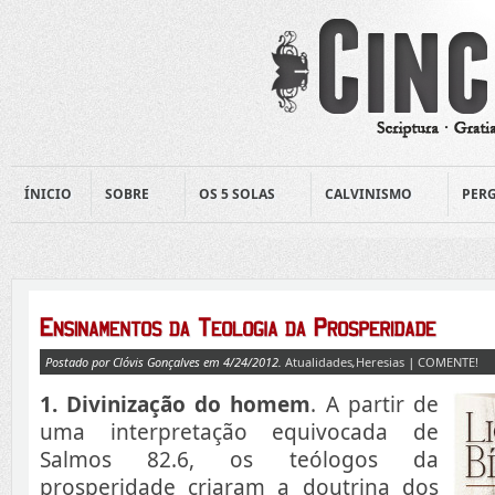
ÍNICIO
SOBRE
OS 5 SOLAS
CALVINISMO
PERG
Postado por Clóvis Gonçalves em 4/24/2012.
Atualidades
,
Heresias
|
COMENTE!
1. Divinização do homem
. A partir de
uma interpretação equivocada de
Salmos 82.6, os teólogos da
prosperidade criaram a doutrina dos