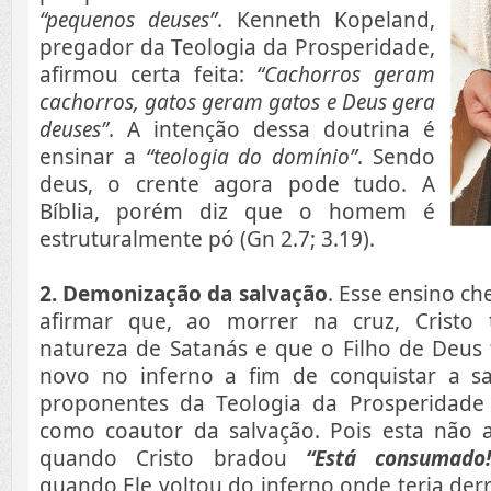
“pequenos deuses”
. Kenneth Kopeland,
pregador da Teologia da Prosperidade,
afirmou certa feita:
“Cachorros geram
cachorros, gatos geram gatos e Deus gera
deuses”
. A intenção dessa doutrina é
ensinar a
“teologia do domínio”
. Sendo
deus, o crente agora pode tudo. A
Bíblia, porém diz que o homem é
estruturalmente pó (Gn 2.7; 3.19).
2. Demonização da salvação
. Esse ensino c
afirmar que, ao morrer na cruz, Cristo 
natureza de Satanás e que o Filho de Deus 
novo no inferno a fim de conquistar a sa
proponentes da Teologia da Prosperidade
como coautor da salvação. Pois esta não 
quando Cristo bradou
“Está consumado!
quando Ele voltou do inferno onde teria de