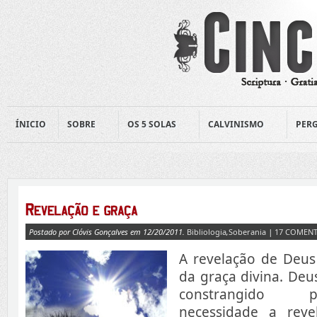
ÍNICIO
SOBRE
OS 5 SOLAS
CALVINISMO
PERG
Postado por Clóvis Gonçalves em 12/20/2011.
Bibliologia
,
Soberania
|
17 COMENT
A revelação de Deu
da graça divina. Deus
constrangido 
necessidade a revel