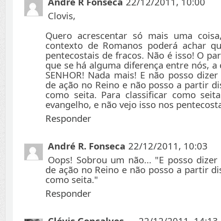
André R Fonseca
22/12/2011, 10:00
Clovis,
Quero acrescentar só mais uma coisa
contexto de Romanos poderá achar q
pentecostais de fracos. Não é isso! O par
que se há alguma diferença entre nós, a d
SENHOR! Nada mais! E não posso dizer 
de ação no Reino e não posso a partir di
como seita. Para classificar como seit
evangelho, e não vejo isso nos pentecost
Responder
André R. Fonseca
22/12/2011, 10:03
Oops! Sobrou um não... "E posso dizer 
de ação no Reino e não posso a partir di
como seita."
Responder
Clóvis Gonçalves
22/12/2011, 14:13