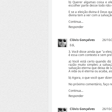
b) Querer algumas coisa e ele
escolher parte desse todo não 
E se a eleição divina é Deus qu
divina tem a ver com a salvaçã
Continua...
Responder
Clóvis Gonçalves
26/10/
Edi,
3. Você disse ainda que "a eleiç
é essa com contexto e sem prete
a) Você está certo quando diz
razão muito simples: a salva
salvação eterna que deixa de s
A vida ou é eterna ou acaba, as
b) Agora, o que você quer dize
No próximo comentário, faço re
Continua...
Responder
Clóvis Gonçalves
26/10/