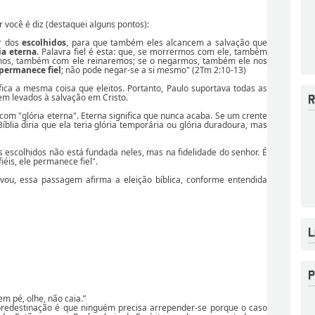
 você é diz (destaquei alguns pontos):
or dos
escolhidos
, para que também eles alcancem a salvação que
ia eterna
. Palavra fiel é esta: que, se morrermos com ele, também
rmos, também com ele reinaremos; se o negarmos, também ele nos
 permanece fiel
; não pode negar-se a si mesmo" (2Tm 2:10-13)
ifica a mesma coisa que eleitos. Portanto, Paulo suportava todas as
sem levados à salvação em Cristo.
 com "glória eterna". Eterna significa que nunca acaba. Se um crente
íblia diria que ela teria glória temporária ou glória duradoura, mas
 escolhidos não está fundada neles, mas na fidelidade do senhor. É
fiéis, ele permanece fiel".
ou, essa passagem afirma a eleição bíblica, conforme entendida
em pé, olhe, não caia.”
redestinação é que ninguém precisa arrepender-se porque o caso