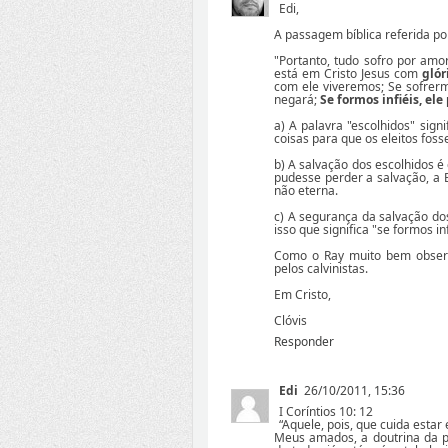
Edi,
A passagem bíblica referida por
"Portanto, tudo sofro por am
está em Cristo Jesus com
glór
com ele viveremos; Se sofre
negará;
Se formos infiéis, ele
a) A palavra "escolhidos" sign
coisas para que os eleitos fos
b) A salvação dos escolhidos é
pudesse perder a salvação, a B
não eterna.
c) A segurança da salvação dos
isso que significa "se formos in
Como o Ray muito bem observ
pelos calvinistas.
Em Cristo,
Clóvis
Responder
Edi
26/10/2011, 15:36
I Coríntios 10: 12
“Aquele, pois, que cuida estar 
Meus amados, a doutrina da p