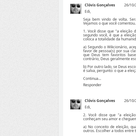
Clóvis Gonçalves
26/10/
Edi,
Seja bem vindo de volta. Se
Vejamos o que você comentou.
1. Você disse que "a eleição d
segundo você, é que a eleição
coloca a totalidade da humani
a) Segundo o Wikcionário, ace
favor de pessoa(s) por sua class
que Deus tem favoritos base
contrário, Deus geralmente es
b) Por outro lado, se Deus es
é salva, pergunto: o que a elei
Continua...
Responder
Clóvis Gonçalves
26/10/
Edi,
2. Você disse que "a eleição
conheçam seu amor e cheguem
a) No conceito de eleição, qu
outros. Escolher a todos entre 