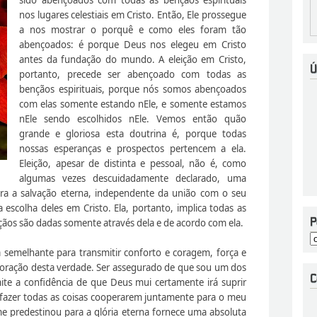
nos lugares celestiais em Cristo. Então, Ele prossegue
a nos mostrar o porquê e como eles foram tão
abençoados: é porque Deus nos elegeu em Cristo
antes da fundação do mundo. A eleição em Cristo,
portanto, precede ser abençoado com todas as
bençãos espirituais, porque nós somos abençoados
com elas somente estando nEle, e somente estamos
nEle sendo escolhidos nEle. Vemos então quão
grande e gloriosa esta doutrina é, porque todas
nossas esperanças e prospectos pertencem a ela.
Eleição, apesar de distinta e pessoal, não é, como
algumas vezes descuidadamente declarado, uma
ra a salvação eterna, independente da união com o seu
scolha deles em Cristo. Ela, portanto, implica todas as
çãos são dadas somente através dela e de acordo com ela.
semelhante para transmitir conforto e coragem, força e
ração desta verdade. Ser assegurado de que sou um dos
ite a confidência de que Deus mui certamente irá suprir
fazer todas as coisas cooperarem juntamente para o meu
predestinou para a glória eterna fornece uma absoluta