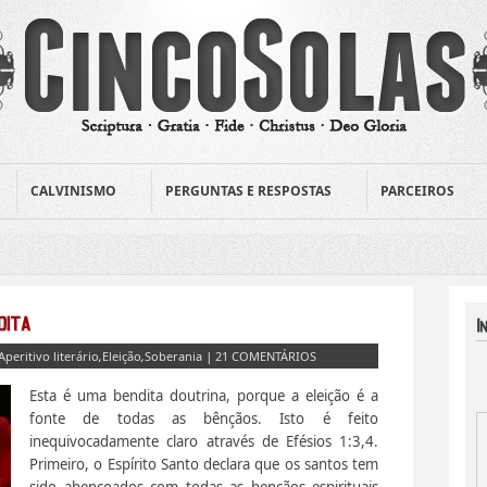
CALVINISMO
PERGUNTAS E RESPOSTAS
PARCEIROS
Aperitivo literário
,
Eleição
,
Soberania
|
21 COMENTÁRIOS
Esta é uma bendita doutrina, porque a eleição é a
fonte de todas as bênçãos. Isto é feito
inequivocadamente claro através de Efésios 1:3,4.
Primeiro, o Espírito Santo declara que os santos tem
sido abençoados com todas as bençãos espirituais