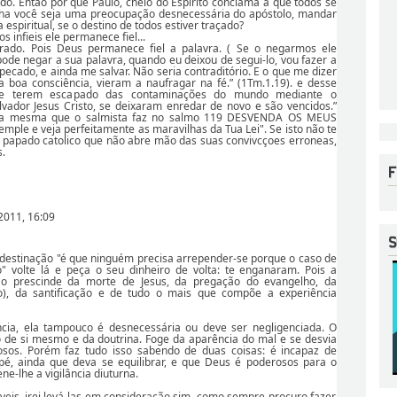
ido. Então por que Paulo, cheio do Espírito conclama a que todos se
a você seja uma preocupação desnecessária do apóstolo, mandar
a espiritual, se o destino de todos estiver traçado?
 infieis ele permanece fiel...
rrado. Pois Deus permanece fiel a palavra. ( Se o negarmos ele
de negar a sua palavra, quando eu deixou de segui-lo, vou fazer a
cado, e ainda me salvar. Não seria contraditório. E o que me dizer
 a boa consciência, vieram a naufragar na fé.” (1Tm.1.19). e desse
 de terem escapado das contaminações do mundo mediante o
vador Jesus Cristo, se deixaram enredar de novo e são vencidos.”
 é a mesma que o salmista faz no salmo 119 DESVENDA OS MEUS
ple e veja perfeitamente as maravilhas da Tua Lei". Se isto não te
 papado catolico que não abre mão das suas convivcçoes erroneas,
.
2011, 16:09
destinação "é que ninguém precisa arrepender-se porque o caso de
o" volte lá e peça o seu dinheiro de volta: te enganaram. Pois a
ão prescinde da morte de Jesus, da pregação do evangelho, da
o), da santificação e de tudo o mais que compõe a experiência
ncia, ela tampouco é desnecessária ou deve ser negligenciada. O
 de si mesmo e da doutrina. Foge da aparência do mal e se desvia
osos. Porém faz tudo isso sabendo de duas coisas: é incapaz de
é, ainda que deva se equilibrar, e que Deus é poderosos para o
ne-lhe a vigilância diuturna.
veis, irei levá-las em consideração sim, como sempre procuro fazer.