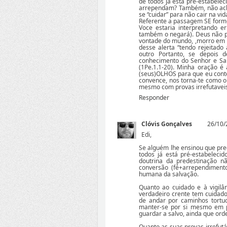
de todos já está pré-estabelec
arrependam? Também, não ach
se “cuidar” para não cair na vid
Referente a passagem SE formos
Voce estaria interpretando e
também o negará). Deus não po
vontade do mundo, ,morro em pe
desse alerta “tendo rejeitado
outro Portanto, se depois
conhecimento do Senhor e Sal
(1Pe.1.1-20). Minha oração
(seus)OLHOS para que eu contem
convence, nos torna-te como o
mesmo com provas irrefutaveis
Responder
Clóvis Gonçalves
26/10/
Edi,
Se alguém lhe ensinou que pre
todos já está pré-estabelecid
doutrina da predestinação n
conversão (fé+arrependiment
humana da salvação.
Quanto ao cuidado e à vigilâ
verdadeiro crente tem cuidado
de andar por caminhos tortu
manter-se por si mesmo em p
guardar a salvo, ainda que orde
Quanto as suas provas irrefutá