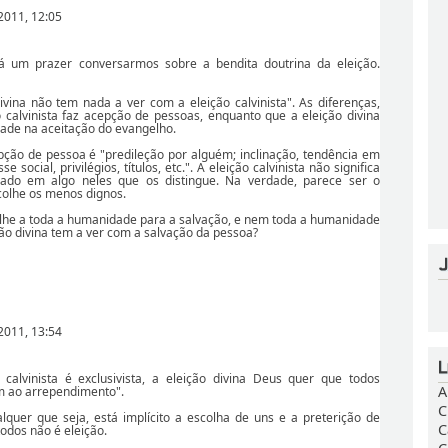
2011, 12:05
rá um prazer conversarmos sobre a bendita doutrina da eleição.
ivina não tem nada a ver com a eleição calvinista". As diferenças,
 calvinista faz acepção de pessoas, enquanto que a eleição divina
dade na aceitação do evangelho.
pção de pessoa é "predileção por alguém; inclinação, tendência em
e social, privilégios, títulos, etc.". A eleição calvinista não significa
ado em algo neles que os distingue. Na verdade, parece ser o
colhe os menos dignos.
colhe a toda a humanidade para a salvação, e nem toda a humanidade
ção divina tem a ver com a salvação da pessoa?
2011, 13:54
 calvinista é exclusivista, a eleição divina Deus quer que todos
A
 ao arrependimento".
C
alquer que seja, está implícito a escolha de uns e a preterição de
C
todos não é eleição.