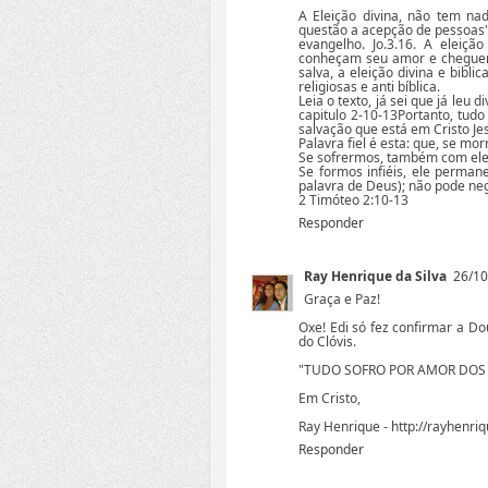
A Eleição divina, não tem nad
questão a acepção de pessoas"
evangelho. Jo.3.16. A eleição
conheçam seu amor e cheguem 
salva, a eleição divina e bibl
religiosas e anti bíblica.
Leia o texto, já sei que já leu
capitulo 2-10-13Portanto, tud
salvação que está em Cristo Je
Palavra fiel é esta: que, se m
Se sofrermos, também com ele
Se formos infiéis, ele permane
palavra de Deus); não pode ne
2 Timóteo 2:10-13
Responder
Ray Henrique da Silva
26/10
Graça e Paz!
Oxe! Edi só fez confirmar a Dou
do Clóvis.
"TUDO SOFRO POR AMOR DOS ES
Em Cristo,
Ray Henrique - http://rayhenri
Responder