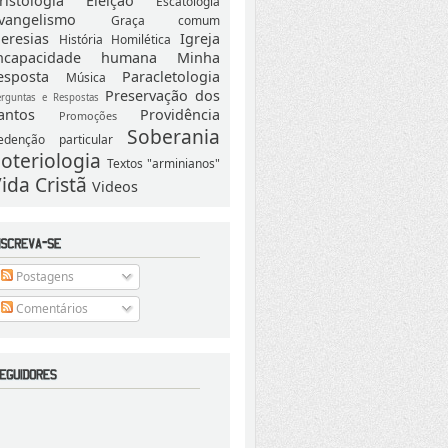
ristologia
Eleição
Escatologia
vangelismo
Graça comum
eresias
Igreja
História
Homilética
ncapacidade humana
Minha
esposta
Paracletologia
Música
Preservação dos
erguntas e Respostas
antos
Providência
Promoções
Soberania
edenção particular
oteriologia
Textos "arminianos"
ida Cristã
Videos
Postagens
Comentários