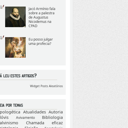
Jacó Armínio fala
sobre a palestra
de Augustus
Nicodemus na
CPAD
Eu posso julgar
uma profecia?
Widget Posts Aleatórios
pologética
Atualidades
Autoria
lóvis
Bibliologia
Avivamento
alvinismo
Chamada eficaz