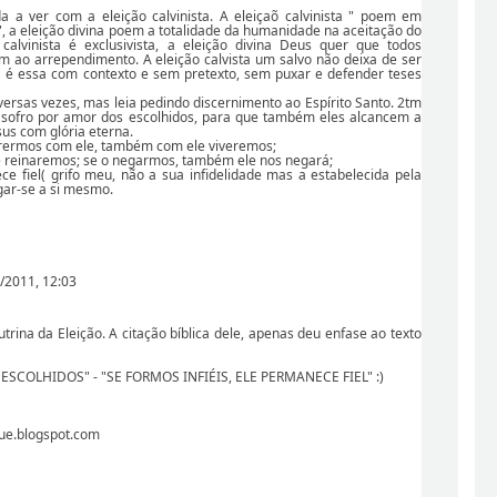
a a ver com a eleição calvinista. A eleiçaõ calvinista " poem em
, a eleição divina poem a totalidade da humanidade na aceitação do
 calvinista é exclusivista, a eleição divina Deus quer que todos
ao arrependimento. A eleição calvista um salvo não deixa de ser
ica é essa com contexto e sem pretexto, sem puxar e defender teses
 diversas vezes, mas leia pedindo discernimento ao Espírito Santo. 2tm
o sofro por amor dos escolhidos, para que também eles alcancem a
sus com glória eterna.
orrermos com ele, também com ele viveremos;
 reinaremos; se o negarmos, também ele nos negará;
ce fiel( grifo meu, não a sua infidelidade mas a estabelecida pela
gar-se a si mesmo.
/2011, 12:03
trina da Eleição. A citação bíblica dele, apenas deu enfase ao texto
COLHIDOS" - "SE FORMOS INFIÉIS, ELE PERMANECE FIEL" :)
que.blogspot.com