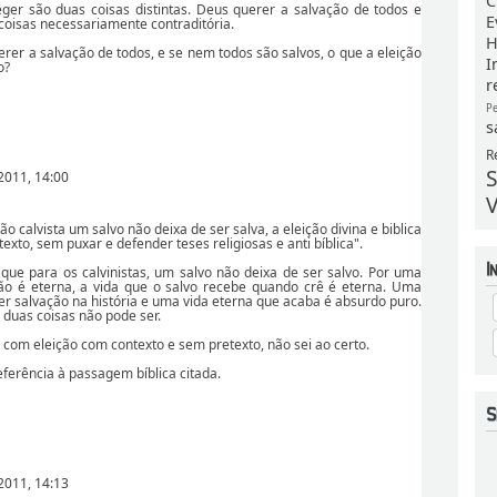
C
ger são duas coisas distintas. Deus querer a salvação de todos e
E
coisas necessariamente contraditória.
H
erer a salvação de todos, e se nem todos são salvos, o que a eleição
I
o?
r
P
s
R
S
2011, 14:00
V
ão calvista um salvo não deixa de ser salva, a eleição divina e biblica
xto, sem puxar e defender teses religiosas e anti bíblica".
 que para os calvinistas, um salvo não deixa de ser salvo. Por uma
ção é eterna, a vida que o salvo recebe quando crê é eterna. Uma
er salvação na história e uma vida eterna que acaba é absurdo puro.
 duas coisas não pode ser.
r com eleição com contexto e sem pretexto, não sei ao certo.
ferência à passagem bíblica citada.
2011, 14:13