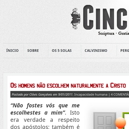
ÍNICIO
SOBRE
OS 5 SOLAS
CALVINISMO
PERG
Postado por Clóvis Gonçalves em 9/01/2011.
Incapacidade humana
|
4 COMENTÁ
“Não fostes vós que me
escolhestes a mim”
. Isto
era verdade a respeito
dos apóstolos; também é