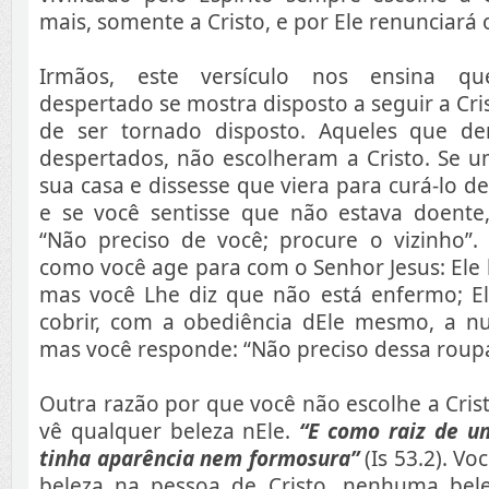
mais, somente a Cristo, e por Ele renunciará
Irmãos, este versículo nos ensina q
despertado se mostra disposto a seguir a Cri
de ser tornado disposto. Aqueles que de
despertados, não escolheram a Cristo. Se u
sua casa e dissesse que viera para curá-lo d
e se você sentisse que não estava doente,
“Não preciso de você; procure o vizinho”.
como você age para com o Senhor Jesus: Ele l
mas você Lhe diz que não está enfermo; El
cobrir, com a obediência dEle mesmo, a n
mas você responde: “Não preciso dessa roupa
Outra razão por que você não escolhe a Crist
vê qualquer beleza nEle.
“E como raiz de um
tinha aparência nem formosura”
(Is 53.2). V
beleza na pessoa de Cristo, nenhuma bel