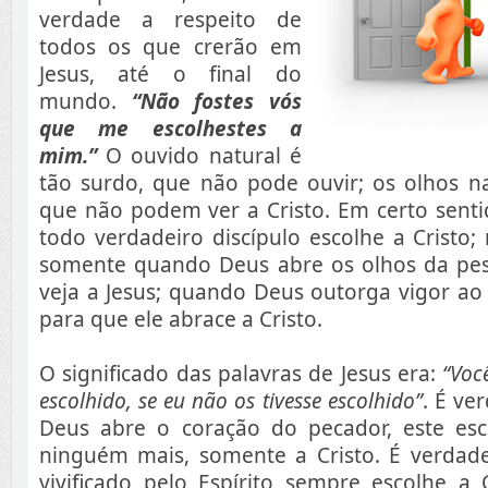
verdade a respeito de
todos os que crerão em
Jesus, até o final do
mundo.
“Não fostes vós
que me escolhestes a
mim.”
O ouvido natural é
tão surdo, que não pode ouvir; os olhos na
que não podem ver a Cristo. Em certo senti
todo verdadeiro discípulo escolhe a Cristo;
somente quando Deus abre os olhos da pes
veja a Jesus; quando Deus outorga vigor ao
para que ele abrace a Cristo.
O significado das palavras de Jesus era:
“Voc
escolhido, se eu não os tivesse escolhido”
. É ve
Deus abre o coração do pecador, este esc
ninguém mais, somente a Cristo. É verda
vivificado pelo Espírito sempre escolhe a 