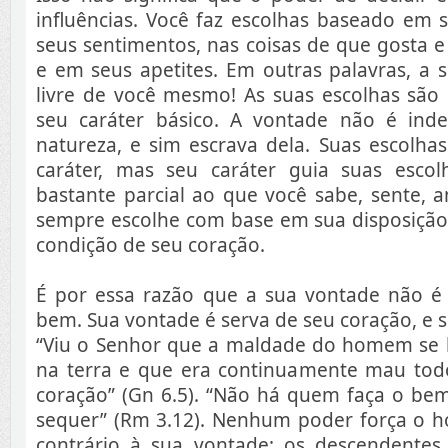
influências. Você faz escolhas baseado em 
seus sentimentos, nas coisas de que gosta 
e em seus apetites. Em outras palavras, a 
livre de você mesmo! As suas escolhas são
seu caráter básico. A vontade não é ind
natureza, e sim escrava dela. Suas escolh
caráter, mas seu caráter guia suas esco
bastante parcial ao que você sabe, sente, 
sempre escolhe com base em sua disposição
condição de seu coração.
É por essa razão que a sua vontade não é l
bem. Sua vontade é serva de seu coração, e 
“Viu o Senhor que a maldade do homem se h
na terra e que era continuamente mau tod
coração” (Gn 6.5). “Não há quem faça o b
sequer” (Rm 3.12). Nenhum poder força o
contrário à sua vontade; os descendente