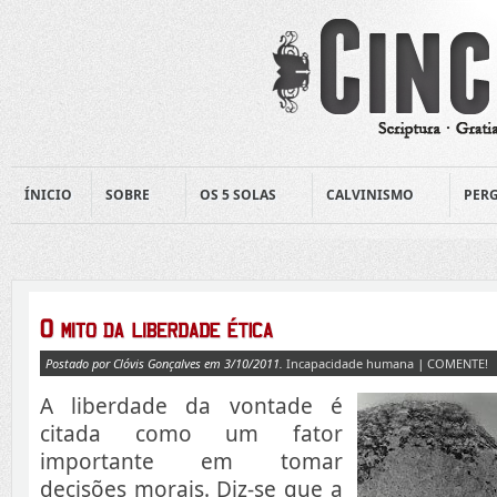
ÍNICIO
SOBRE
OS 5 SOLAS
CALVINISMO
PERG
Postado por Clóvis Gonçalves em 3/10/2011.
Incapacidade humana
|
COMENTE!
A liberdade da vontade é
citada como um fator
importante em tomar
decisões morais. Diz-se que a