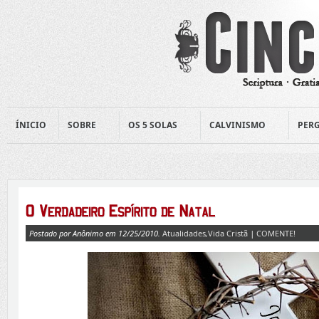
ÍNICIO
SOBRE
OS 5 SOLAS
CALVINISMO
PERG
Postado por Anônimo em 12/25/2010.
Atualidades
,
Vida Cristã
|
COMENTE!