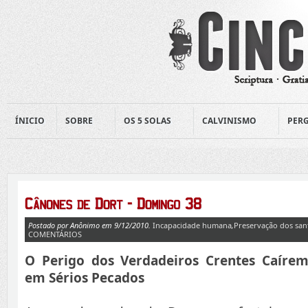
ÍNICIO
SOBRE
OS 5 SOLAS
CALVINISMO
PERG
Postado por Anônimo em 9/12/2010.
Incapacidade humana
,
Preservação dos san
COMENTÁRIOS
O Perigo dos Verdadeiros Crentes Caíre
em Sérios Pecados