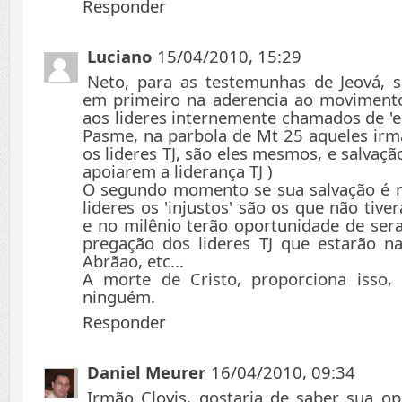
Responder
Luciano
15/04/2010, 15:29
Neto, para as testemunhas de Jeová, s
em primeiro na aderencia ao movimento
aos lideres internemente chamados de 'esc
Pasme, na parbola de Mt 25 aqueles irm
os lideres TJ, são eles mesmos, e salvaç
apoiarem a liderança TJ )
O segundo momento se sua salvação é n
lideres os 'injustos' são os que não tive
e no milênio terão oportunidade de ser
pregação dos lideres TJ que estarão na
Abrãao, etc...
A morte de Cristo, proporciona isso
ninguém.
Responder
Daniel Meurer
16/04/2010, 09:34
Irmão Clovis, gostaria de saber sua o