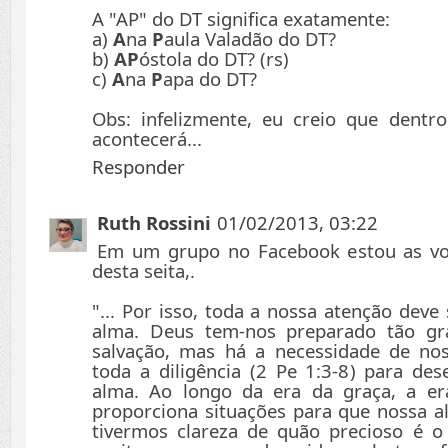
A "AP" do DT significa exatamente:
a)
A
na
P
aula Valadão do DT?
b)
AP
óstola do DT? (rs)
c)
A
na
P
apa do DT?
Obs: infelizmente, eu creio que dent
acontecerá...
Responder
Ruth Rossini
01/02/2013, 03:22
Em um grupo no Facebook estou as vo
desta seita,.
"... Por isso, toda a nossa atenção deve
alma. Deus tem-nos preparado tão gr
salvação, mas há a necessidade de nos
toda a diligência (2 Pe 1:3-8) para des
alma. Ao longo da era da graça, a er
proporciona situações para que nossa al
tivermos clareza de quão precioso é o