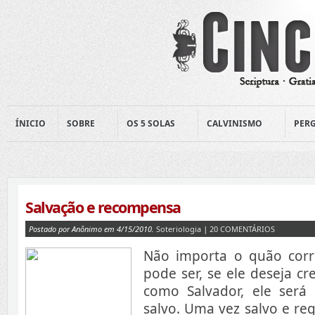
ÍNICIO
SOBRE
OS 5 SOLAS
CALVINISMO
PERG
Salvação e recompensa
Postado por Anônimo em 4/15/2010.
Soteriologia
|
20 COMENTÁRIOS
Não importa o quão cor
pode ser, se ele deseja cr
como Salvador, ele será
salvo. Uma vez salvo e re