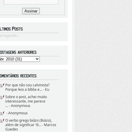
arregando...
Por que não sou calvinista?
Porque leio a bíblia e...
- Eu
Sobre o post, achei muito
interessante, me parece
...
- Anonymous
- Anonymous
O verbo grego biάzo (Biázo),
além de significar “d...
- Marcos
Guedes