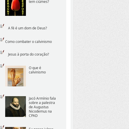
tem ciúmes?
A fé é um dom de Deus?
Como combater o calvinismo
Jesus à porta do coração?
O que é
calvinismo
Jacó Armínio fala
sobre a palestra
de Augustus
Nicodemus na
CPAD