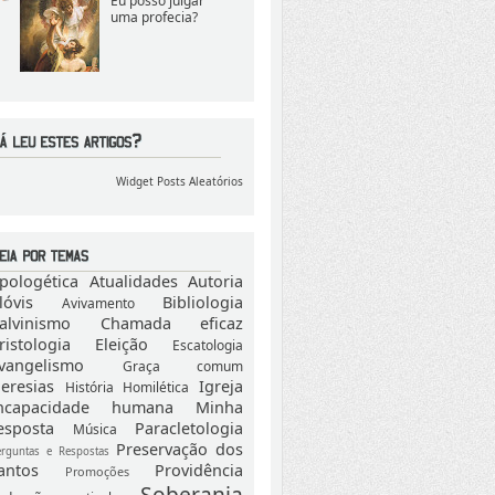
Eu posso julgar
uma profecia?
Widget Posts Aleatórios
pologética
Atualidades
Autoria
lóvis
Bibliologia
Avivamento
alvinismo
Chamada eficaz
ristologia
Eleição
Escatologia
vangelismo
Graça comum
eresias
Igreja
História
Homilética
ncapacidade humana
Minha
esposta
Paracletologia
Música
Preservação dos
erguntas e Respostas
antos
Providência
Promoções
Soberania