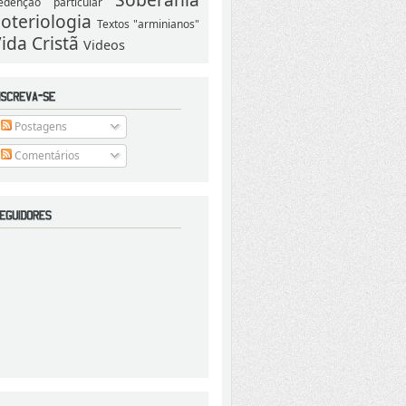
edenção particular
oteriologia
Textos "arminianos"
ida Cristã
Videos
Postagens
Comentários