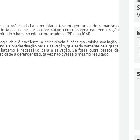
R
S
V
ue a prática do batismo infantil teve origem antes do romanismo
e fortaleceu e se tornou normativo com o dogma da regeneração
nfundo o batismo infantil praticado na IPB e na ICAR.
ogia dele é excelente, a eclesiologia é péssima (minha avaliação).
ndia a predestinação para a salvação, que seria somente pela graça
batismo é necessário para a salvação. Se fosse outra pessoa de
idade a defender isso, talvez não tivesse o mesmo resultado.