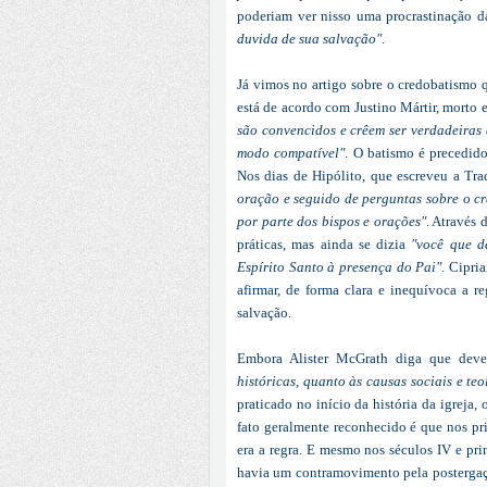
poderiam ver nisso uma procrastinação d
duvida de sua salvação"
.
Já vimos no artigo sobre o credobatismo 
está de acordo com Justino Mártir, morto
são convencidos e crêem ser verdadeiras 
modo compatível"
. O batismo é precedid
Nos dias de Hipólito, que escreveu a Tra
oração e seguido de perguntas sobre o c
por parte dos bispos e orações"
. Através 
práticas, mas ainda se dizia
"você que d
Espírito Santo à presença do Pai"
. Cipri
afirmar, de forma clara e inequívoca a r
salvação.
Embora Alister McGrath diga que de
históricas, quanto às causas sociais e te
praticado no início da história da igreja
fato geralmente reconhecido é que nos pri
era a regra. E mesmo nos séculos IV e pri
havia um contramovimento pela postergaç