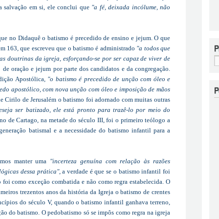
a salvação em si, ele conclui que
"a fé, deixada incólume, não
que no Didaquê o batismo é precedido de ensino e jejum. O que
 em 163, que escreveu que o batismo é administrado
"a todos que
as doutrinas da igreja, esforçando-se por ser capaz de viver de
o de oração e jejum por parte dos candidatos e da congregação.
dição Apostólica,
"o batismo é precedido de unção com óleo e
redo apostólico, com nova unção com óleo e imposição de mãos
de Cirilo de Jerusalém o batismo foi adornado com muitas outras
eseja ser batizado, ele está pronto para trazê-lo por meio do
ano de Cartago, na metade do século III, foi o primeiro teólogo a
egeneração batismal e a necessidade do batismo infantil para a
vemos manter uma
"incerteza genuína com relação às razões
ológicas dessa prática"
, a
verdade é que se o batismo infantil foi
, o foi como exceção combatida e não como regra estabelecida. O
meiros trezentos anos da história da Igreja o batismo de crentes
ncípios do século V, quando o batismo infantil ganhava terreno,
ão do batismo. O pedobatismo só se impôs como regra na igreja