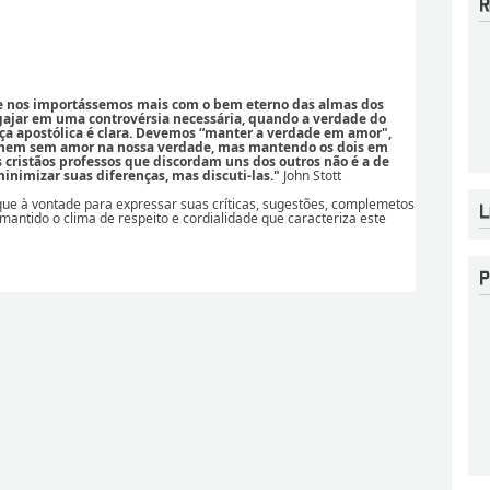
se nos importássemos mais com o bem eterno das almas dos
ajar em uma controvérsia necessária, quando a verdade do
ça apostólica é clara. Devemos “manter a verdade em amor",
 nem sem amor na nossa verdade, mas mantendo os dois em
os cristãos professos que discordam uns dos outros não é a de
nimizar suas diferenças, mas discuti-las."
John Stott
ique à vontade para expressar suas críticas, sugestões, complemetos
 mantido o clima de respeito e cordialidade que caracteriza este