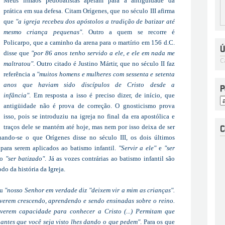
Meus irmãos pedobatistas apelam para a antiguidade da
prática em sua defesa. Citam Orígenes, que no século III afirma
que
"a igreja recebeu dos apóstolos a tradição de batizar até
mesmo criança pequenas"
. Outro a quem se recorre é
Policarpo, que a caminho da arena para o martírio em 156 d.C.
disse que
"por 86 anos tenho servido a ele, e ele em nada me
C
maltratou"
. Outro citado é Justino Mártir, que no século II faz
referência a
"muitos homens e mulheres com sessenta e setenta
anos que haviam sido discípulos de Cristo desde a
infância"
.
Em resposta a isso é preciso dizer, de início, que
antigüidade não é prova de correção. O gnosticismo prova
isso, pois se introduziu na igreja no final da era apostólica e
traços dele se mantém até hoje, mas nem por isso deixa de ser
uando-se o que Orígenes disse no século III, os dois últimos
ara serem aplicados ao batismo infantil.
"Servir a ele"
e
"ser
do
"ser batizado"
. Já as vozes contrárias ao batismo infantil são
do da história da Igreja.
eu
"nosso Senhor em verdade diz "deixem vir a mim as crianças".
tiverem crescendo, aprendendo e sendo ensinadas sobre o reino.
verem capacidade para conhecer a Cristo (...) Permitam que
antes que você seja visto lhes dando o que pedem"
. Para os que