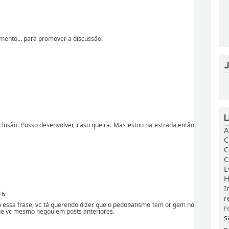
1
ento... para promover a discussão.
lusão. Posso desenvolver, caso queira. Mas estou na estrada,então
A
C
C
C
E
H
I
16
r
 essa frase, vc tá querendo dizer que o pedobatismo tem origem no
P
que vc mesmo negou em posts anteriores.
s