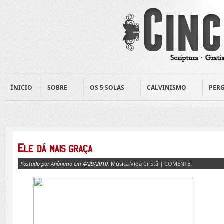
ÍNICIO
SOBRE
OS 5 SOLAS
CALVINISMO
PERG
Postado por Anônimo em 4/29/2010.
Música
,
Vida Cristã
|
COMENTE!