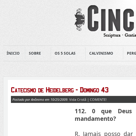
ÍNICIO
SOBRE
OS 5 SOLAS
CALVINISMO
PERG
Postado por Anônimo em 10/25/2009.
Vida Cristã
|
COMENTE!
112. 0 que Deus
mandamento?
R. Jamais posso dar