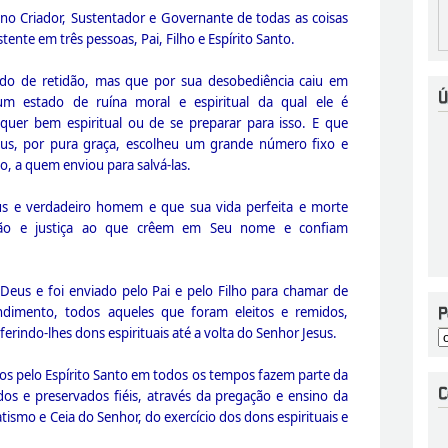
o Criador, Sustentador e Governante de todas as coisas
stente em três pessoas, Pai, Filho e Espírito Santo.
do de retidão, mas que por sua desobediência caiu em
m estado de ruína moral e espiritual da qual ele é
quer bem espiritual ou de se preparar para isso. E que
eus, por pura graça, escolheu um grande número fixo e
ho, a quem enviou para salvá-las.
us e verdadeiro homem e que sua vida perfeita e morte
ação e justiça ao que crêem em Seu nome e confiam
 Deus e foi enviado pelo Pai e pelo Filho para chamar de
ndimento, todos aqueles que foram eleitos e remidos,
ferindo-lhes dons espirituais até a volta do Senhor Jesus.
s pelo Espírito Santo em todos os tempos fazem parte da
dos e preservados fiéis, através da pregação e ensino da
tismo e Ceia do Senhor, do exercício dos dons espirituais e