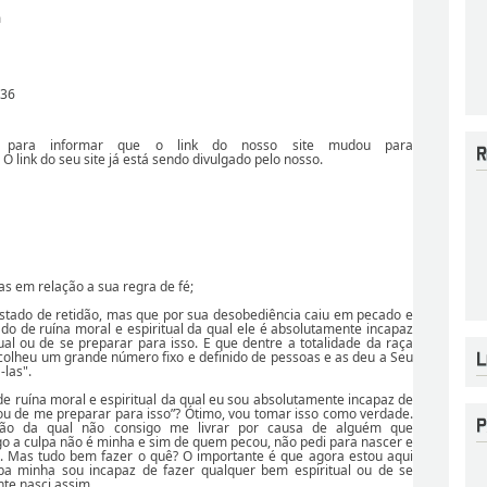
m
:36
i para informar que o link do nosso site mudou para
. O link do seu site já está sendo divulgado pelo nosso.
as em relação a sua regra de fé;
stado de retidão, mas que por sua desobediência caiu em pecado e
do de ruína moral e espiritual da qual ele é absolutamente incapaz
ual ou de se preparar para isso. E que dentre a totalidade da raça
scolheu um grande número fixo e definido de pessoas e as deu a Seu
-las".
e ruína moral e espiritual da qual eu sou absolutamente incapaz de
 ou de me preparar para isso”? Ótimo, vou tomar isso como verdade.
ão da qual não consigo me livrar por causa de alguém que
o a culpa não é minha e sim de quem pecou, não pedi para nascer e
. Mas tudo bem fazer o quê? O importante é que agora estou aqui
pa minha sou incapaz de fazer qualquer bem espiritual ou de se
te nasci assim.