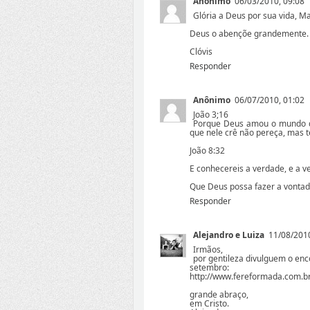
Anônimo
06/03/2010, 09:08
Glória a Deus por sua vida, Ma
Deus o abençõe grandemente.
Clóvis
Responder
Anônimo
06/07/2010, 01:02
João 3;16
Porque Deus amou o mundo de 
que nele crê não pereça, mas t
João 8:32
E conhecereis a verdade, e a ve
Que Deus possa fazer a vontad
Responder
Alejandro e Luiza
11/08/2010
Irmãos,
por gentileza divulguem o enc
setembro:
http://www.fereformada.com.b
grande abraço,
em Cristo.