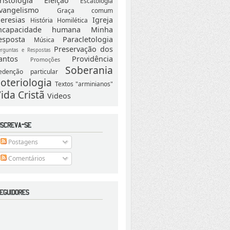
ristologia
Eleição
Escatologia
vangelismo
Graça comum
eresias
Igreja
História
Homilética
ncapacidade humana
Minha
esposta
Paracletologia
Música
Preservação dos
erguntas e Respostas
antos
Providência
Promoções
Soberania
edenção particular
oteriologia
Textos "arminianos"
ida Cristã
Videos
Postagens
Comentários