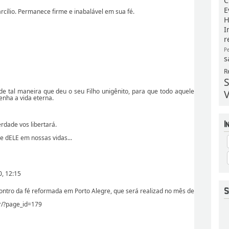
C
E
rcílio. Permanece firme e inabalável em sua fé.
H
I
r
P
s
R
S
tal maneira que deu o seu Filho unigênito, para que todo aquele
V
enha a vida eterna.
rdade vos libertará.
e dELE em nossas vidas...
, 12:15
ontro da fé reformada em Porto Alegre, que será realizad no mês de
r/?page_id=179