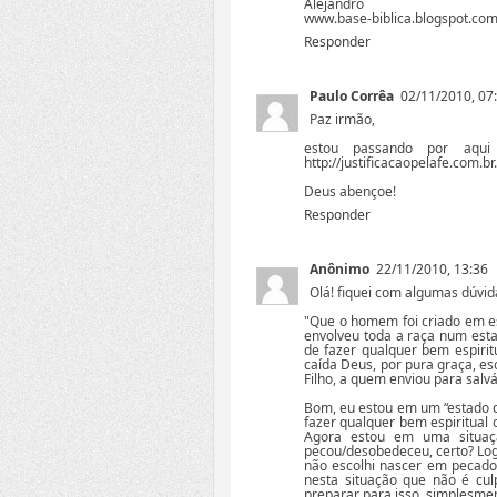
Alejandro
www.base-biblica.blogspot.co
Responder
Paulo Corrêa
02/11/2010, 07
Paz irmão,
estou passando por aqu
http://justificacaopelafe.com.br
Deus abençoe!
Responder
Anônimo
22/11/2010, 13:36
Olá! fiquei com algumas dúvid
"Que o homem foi criado em e
envolveu toda a raça num esta
de fazer qualquer bem espirit
caída Deus, por pura graça, e
Filho, a quem enviou para salvá
Bom, eu estou em um “estado d
fazer qualquer bem espiritual
Agora estou em uma situaç
pecou/desobedeceu, certo? Log
não escolhi nascer em pecado
nesta situação que não é cul
preparar para isso, simplesmen