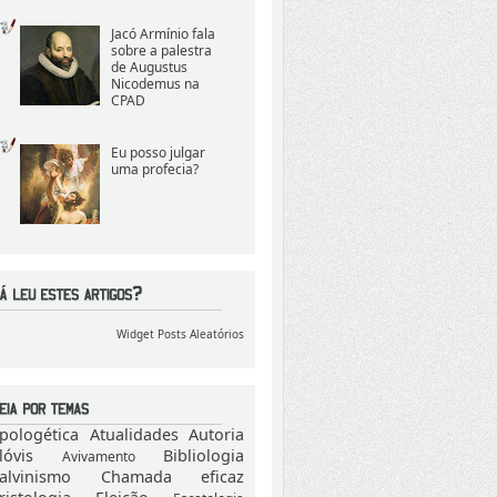
Jacó Armínio fala
sobre a palestra
de Augustus
Nicodemus na
CPAD
Eu posso julgar
uma profecia?
Widget Posts Aleatórios
pologética
Atualidades
Autoria
lóvis
Bibliologia
Avivamento
alvinismo
Chamada eficaz