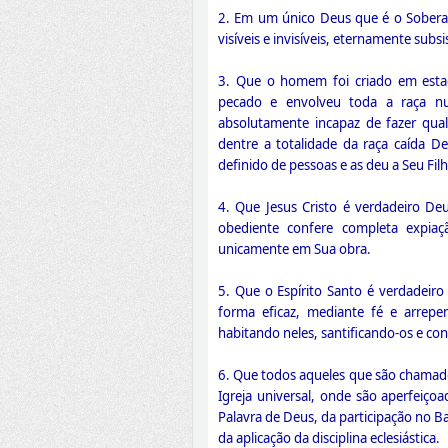
2. Em um único Deus que é o Soberan
visíveis e invisíveis, eternamente subsi
3. Que o homem foi criado em esta
pecado e envolveu toda a raça nu
absolutamente incapaz de fazer qual
dentre a totalidade da raça caída D
definido de pessoas e as deu a Seu Fil
4. Que Jesus Cristo é verdadeiro De
obediente confere completa expi
unicamente em Sua obra.
5. Que o Espírito Santo é verdadeiro
forma eficaz, mediante fé e arrepe
habitando neles, santificando-os e con
6. Que todos aqueles que são chamado
Igreja universal, onde são aperfeiçoa
Palavra de Deus, da participação no Ba
da aplicação da disciplina eclesiástica.