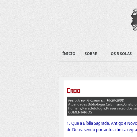
ÍNICIO
SOBRE
OS 5 SOLAS
Postado por Anônimo em 10/20/2008.
Atualidades
,
Bibliologia
,
Calvinismo
,
Cristolo
humana
,
Paracletologia
,
Preservação dos sa
COMENTÁRIOS
1. Que a Bíblia Sagrada, Antigo e Novo
de Deus, sendo portanto a única regra 