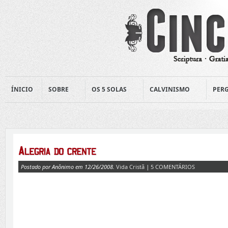
ÍNICIO
SOBRE
OS 5 SOLAS
CALVINISMO
PERG
Postado por Anônimo em 12/26/2008.
Vida Cristã
|
5 COMENTÁRIOS