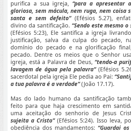
purifica a sua igreja,
“para a apresentar 
gloriosa, sem mácula, nem ruga, nem coisa 
santa e sem defeito”
(Efésios 5.27), enfa
divino da santificação.
“Sendo este mesmo o 
(Efésios 5:23), Ele santifica a igreja livra
justificação, salva da culpa do pecado, na
domínio do pecado e na glorificação fina
pecado. Dentre os meios que o Senhor usa 
igreja, está a Palavra de Deus,
“tendo-a puri
lavagem de água pela palavra”
(Efésios 5.2
sacerdotal pela igreja Ele pedia ao Pai:
“Santi
a tua palavra é a verdade”
(João 17.17).
Mas do lado humano da santificação tam
feito para que haja crescimento em sant
uma aceitação do senhorio de Jesus Cri
sujeita a Cristo”
(Efésios 5:24). Isso leva, 
obediência dos mandamentos:
“Guardai os