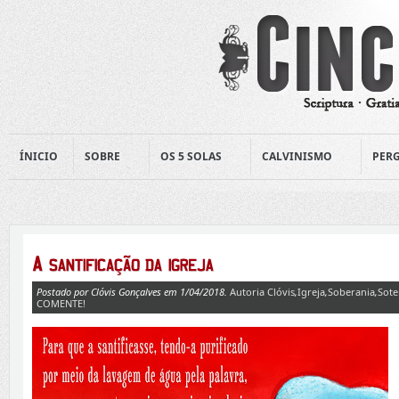
ÍNICIO
SOBRE
OS 5 SOLAS
CALVINISMO
PERG
Postado por Clóvis Gonçalves em 1/04/2018.
Autoria Clóvis
,
Igreja
,
Soberania
,
Sote
COMENTE!