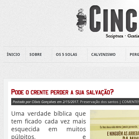
ÍNICIO
SOBRE
OS 5 SOLAS
CALVINISMO
PERG
Postado por Clóvis Gonçalves em 2/15/2017.
Preservação dos santos
|
COMENTE!
Uma verdade bíblica que
tem ficado cada vez mais
esquecida em muitos
púlpitos, e