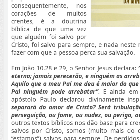
consequentemente, nos
corações de muitos
crentes, é a doutrina
bíblica de que uma vez
que alguém foi salvo por
Cristo, foi salvo para sempre, e nada nest
fazer com que a pessoa perca sua salvação.
Em João 10.28 e 29, o Senhor Jesus declara:
eterna; jamais perecerão, e ninguém as arre
Aquilo que o meu Pai me deu é maior do que
Pai ninguém pode arrebatar”
. E ainda em
apóstolo Paulo declarou divinamente ins
separará do amor de Cristo? Será tribulaçã
perseguição, ou fome, ou nudez, ou perigo, o
outros textos bíblicos nos dão base para c
salvos por Cristo, somos (muito mais do
“estamos”) salvos para sempre. De perdido