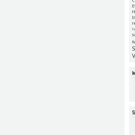
C
E
H
I
r
P
s
R
S
V