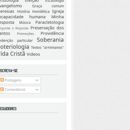
ristologia
Eleição
Escatologia
vangelismo
Graça comum
eresias
Igreja
História
Homilética
ncapacidade humana
Minha
esposta
Paracletologia
Música
Preservação dos
erguntas e Respostas
antos
Providência
Promoções
Soberania
edenção particular
oteriologia
Textos "arminianos"
ida Cristã
Videos
Postagens
Comentários