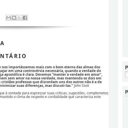
 A
NTÁRIO
se nos importássemos mais com o bem eterno das almas dos
ajar em uma controvérsia necessária, quando a verdade do
ça apostólica é clara. Devemos “manter a verdade em amor",
 nem sem amor na nossa verdade, mas mantendo os dois em
os cristãos professos que discordam uns dos outros não é a de
nimizar suas diferenças, mas discuti-las."
John Stott
ique à vontade para expressar suas críticas, sugestões, complemetos
 mantido o clima de respeito e cordialidade que caracteriza este