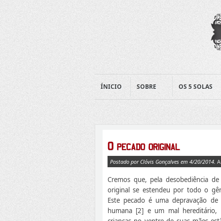
ÍNICIO
SOBRE
OS 5 SOLAS
Postado por Clóvis Gonçalves em 4/20/2014.
A
Cremos que, pela desobediência de
original se estendeu por todo o gê
Este pecado é uma depravação de 
humana [2] e um mal hereditário,
crianças no ventre de suas mães es