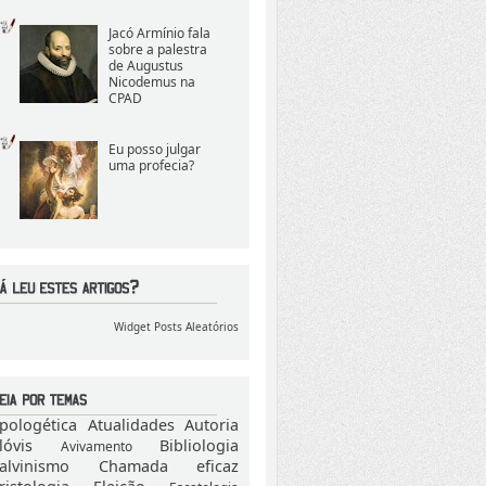
Jacó Armínio fala
sobre a palestra
de Augustus
Nicodemus na
CPAD
Eu posso julgar
uma profecia?
Widget Posts Aleatórios
pologética
Atualidades
Autoria
lóvis
Bibliologia
Avivamento
alvinismo
Chamada eficaz