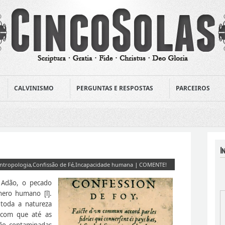
CALVINISMO
PERGUNTAS E RESPOSTAS
PARCEIROS
ntropologia
,
Confissão de Fé
,
Incapacidade humana
|
COMENTE!
 Adão, o pecado
nero humano [l].
toda a natureza
 com que até as
tão contaminadas