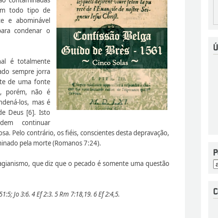
em todo tipo de
te e abominável
para condenar o
al é totalmente
ado sempre jorra
te de uma fonte
l, porém, não é
ondená-los, mas é
de Deus [6]. Isto
dem continuar
 Pelo contrário, os fiéis, conscientes desta depravação,
ominado pela morte (Romanos 7:24).
lagianismo, que diz que o pecado é somente uma questão
1:5; Jo 3:6. 4 Ef 2:3. 5 Rm 7:18,19. 6 Ef 2:4,5.