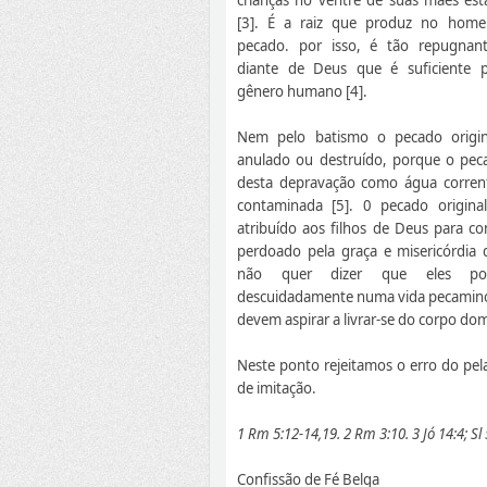
[3]. É a raiz que produz no hom
pecado. por isso, é tão repugnan
diante de Deus que é suficiente 
gênero humano [4].
Nem pelo batismo o pecado origin
anulado ou destruído, porque o pec
desta depravação como água corren
contaminada [5]. 0 pecado origina
atribuído aos filhos de Deus para c
perdoado pela graça e misericórdia 
não quer dizer que eles po
descuidadamente numa vida pecaminosa.
devem aspirar a livrar-se do corpo d
Neste ponto rejeitamos o erro do pe
de imitação.
1 Rm 5:12-14,19. 2 Rm 3:10. 3 Jó 14:4; Sl 5
Confissão de Fé Belga