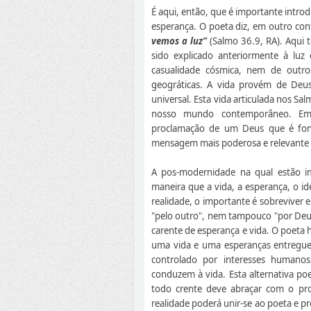
É aqui, então, que é importante intro
esperança. O poeta diz, em outro co
vemos a luz”
(Salmo 36.9, RA). Aqui 
sido explicado anteriormente à lu
casualidade cósmica, nem de outros 
geográticas. A vida provém de Deus 
universal. Esta vida articulada nos S
nosso mundo contemporâneo. Em 
proclamação de um Deus que é fonte
mensagem mais poderosa e relevante 
A pos-modernidade na qual estão i
maneira que a vida, a esperança, o id
realidade, o importante é sobreviver
"pelo outro", nem tampouco "por Deus
carente de esperança e vida. O poeta 
uma vida e uma esperanças entregu
controlado por interesses humano
conduzem à vida. Esta alternativa p
todo crente deve abraçar com o pro
realidade poderá unir-se ao poeta e 