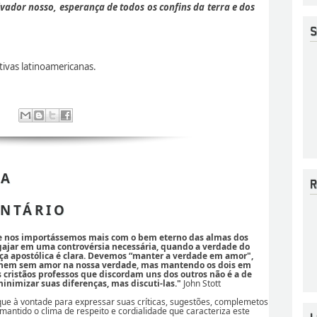
lvador nosso, esperança de todos os confins da terra e dos
ectivas latinoamericanas.
 A
NTÁRIO
se nos importássemos mais com o bem eterno das almas dos
ajar em uma controvérsia necessária, quando a verdade do
ça apostólica é clara. Devemos “manter a verdade em amor",
 nem sem amor na nossa verdade, mas mantendo os dois em
os cristãos professos que discordam uns dos outros não é a de
nimizar suas diferenças, mas discuti-las."
John Stott
ique à vontade para expressar suas críticas, sugestões, complemetos
 mantido o clima de respeito e cordialidade que caracteriza este