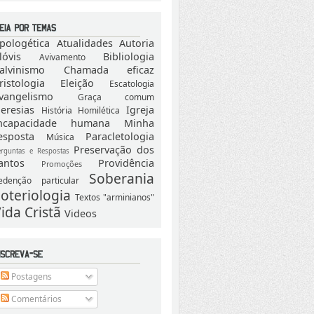
pologética
Atualidades
Autoria
lóvis
Bibliologia
Avivamento
alvinismo
Chamada eficaz
ristologia
Eleição
Escatologia
vangelismo
Graça comum
eresias
Igreja
História
Homilética
ncapacidade humana
Minha
esposta
Paracletologia
Música
Preservação dos
erguntas e Respostas
antos
Providência
Promoções
Soberania
edenção particular
oteriologia
Textos "arminianos"
ida Cristã
Videos
Postagens
Comentários