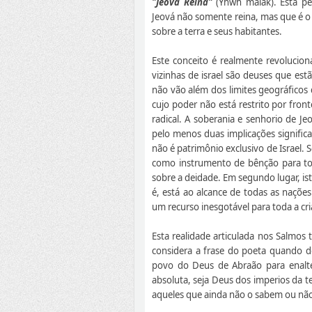
"Jeová Reina"
(Yhwh malak). Esta pe
Jeová não somente reina, mas que é o 
sobre a terra e seus habitantes.
Este conceito é realmente revolucio
vizinhas de israel são deuses que est
não vão além dos limites geográfico
cujo poder não está restrito por fro
radical. A soberania e senhorio de Je
pelo menos duas implicações significa
não é patrimônio exclusivo de Israel. 
como instrumento de bênção para tod
sobre a deidade. Em segundo lugar, ist
é, está ao alcance de todas as nações
um recurso inesgotável para toda a cri
Esta realidade articulada nos Salmos 
considera a frase do poeta quando d
povo do Deus de Abraão para enalt
absoluta, seja Deus dos imperios da t
aqueles que ainda não o sabem ou nã