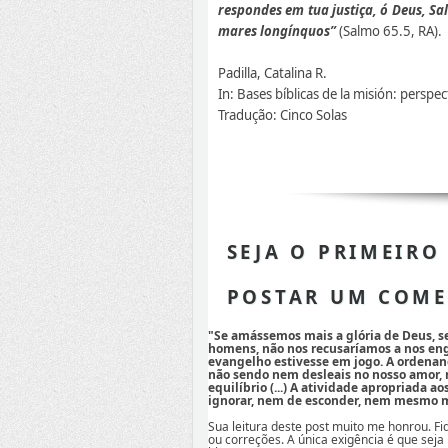
respondes em tua justiça, ó Deus, Sa
mares longínquos”
(Salmo 65.5, RA).
Padilla, Catalina R.
In: Bases bíblicas de la misión: persp
Tradução: Cinco Solas
SEJA O PRIMEIRO
POSTAR UM COME
"Se amássemos mais a glória de Deus, 
homens, não nos recusaríamos a nos eng
evangelho estivesse em jogo. A ordenan
não sendo nem desleais no nosso amor,
equilíbrio (...) A atividade apropriada a
ignorar, nem de esconder, nem mesmo mi
Sua leitura deste post muito me honrou. F
ou correções. A única exigência é que seja