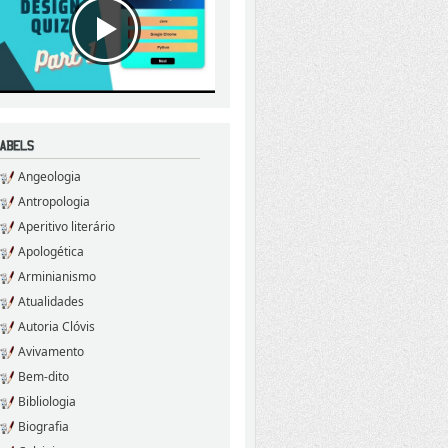
Angeologia
Antropologia
Aperitivo literário
Apologética
Arminianismo
Atualidades
Autoria Clóvis
Avivamento
Bem-dito
Bibliologia
Biografia