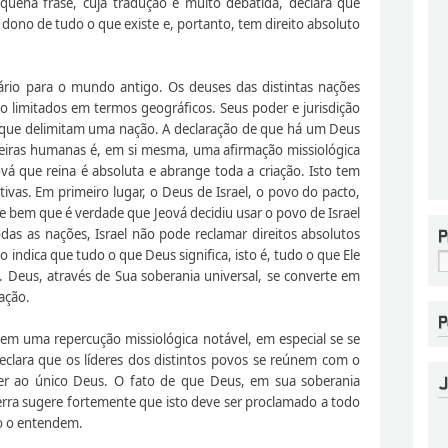
quena frase, cuja tradução é muito debatida, declara que
dono de tudo o que existe e, portanto, tem direito absoluto
nário para o mundo antigo. Os deuses das distintas nações
ão limitados em termos geográficos. Seus poder e jurisdição
s que delimitam uma nação. A declaração de que há um Deus
nteiras humanas é, em si mesma, uma afirmação missiológica
ová que reina é absoluta e abrange toda a criação. Isto tem
tivas. Em primeiro lugar, o Deus de Israel, o povo do pacto,
Se bem que é verdade que Jeová decidiu usar o povo de Israel
as as nações, Israel não pode reclamar direitos absolutos
o indica que tudo o que Deus significa, isto é, tudo o que Ele
. Deus, através de Sua soberania universal, se converte em
ação.
tem uma repercução missiológica notável, em especial se se
eclara que os líderes dos distintos povos se reúnem com o
er ao único Deus. O fato de que Deus, em sua soberania
erra sugere fortemente que isto deve ser proclamado a todo
o o entendem.