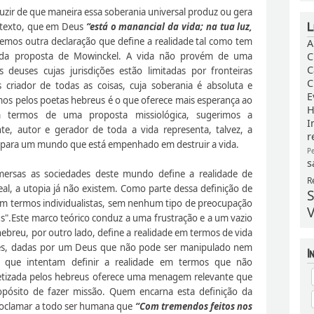
duzir de que maneira essa soberania universal produz ou gera
ntexto, que em Deus
“está o manancial da vida; na tua luz,
temos outra declaração que define a realidade tal como tem
A
z da proposta de Mowinckel. A vida não provém de uma
C
C
deuses cujas jurisdições estão limitadas por fronteiras
C
criador de todas as coisas, cuja soberania é absoluta e
E
almos pelos poetas hebreus é o que oferece mais esperança ao
H
termos de uma proposta missiológica, sugerimos a
I
, autor e gerador de toda a vida representa, talvez, a
r
para um mundo que está empenhado em destruir a vida.
P
s
mersas as sociedades deste mundo define a realidade de
R
eal, a utopia já não existem. Como parte dessa definição de
S
 em termos individualistas, sem nenhum tipo de preocupação
V
".Este marco teórico conduz a uma frustração e a um vazio
hebreu, por outro lado, define a realidade em termos de vida
es, dadas por um Deus que não pode ser manipulado nem
s que intentam definir a realidade em termos que não
oetizada pelos hebreus oferece uma menagem relevante que
pósito de fazer missão. Quem encarna esta definição da
proclamar a todo ser humana que
“Com tremendos feitos nos