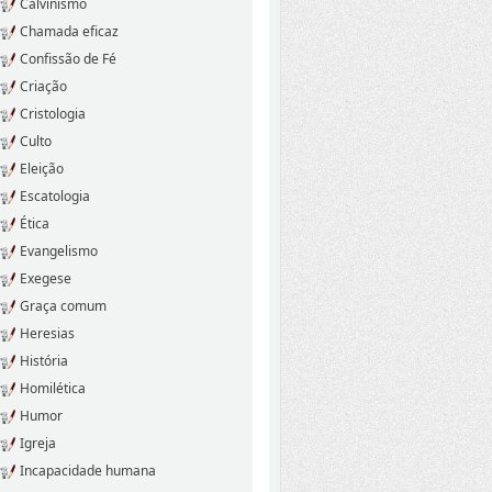
Calvinismo
Chamada eficaz
Confissão de Fé
Criação
Cristologia
Culto
Eleição
Escatologia
Ética
Evangelismo
Exegese
Graça comum
Heresias
História
Homilética
Humor
Igreja
Incapacidade humana