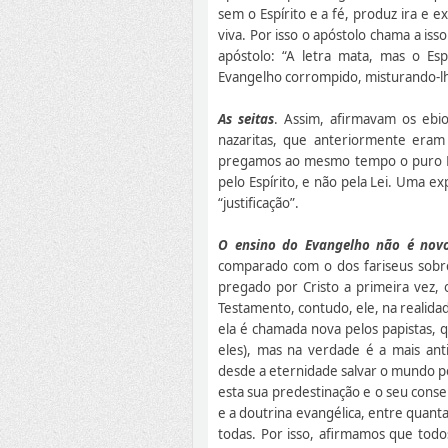
sem o Espírito e a fé, produz ira e
viva. Por isso o apóstolo chama a iss
apóstolo: “A letra mata, mas o Esp
Evangelho corrompido, misturando-lhe
As seitas
. Assim, afirmavam os ebio
nazaritas, que anteriormente era
pregamos ao mesmo tempo o puro Eva
pelo Espírito, e não pela Lei. Uma ex
“justificação”.
O ensino do Evangelho não é nov
comparado com o dos fariseus sobr
pregado por Cristo a primeira vez,
Testamento, contudo, ele, na realida
ela é chamada nova pelos papistas,
eles), mas na verdade é a mais an
desde a eternidade salvar o mundo p
esta sua predestinação e o seu consel
e a doutrina evangélica, entre quantas
todas. Por isso, afirmamos que todo