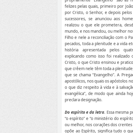
felizes pelas quais, primeiro por Joã
por Cristo, o Senhor, e depois pelos
sucessores, se anunciou aos hom
realizou o que ele prometera, desd
mundo, e nos mandou, ou melhor nos
Filho e nele a reconciliação com o Pa
pecados, toda a plenitude e a vida et
história apresentada pelos quatr
explicando como isso foi realizado
Cristo, o que Cristo ensinou e pratic
que crêem nele têm toda a plenitude
que se chama “Evangelho”. A Pregaç
apostólicos, nos quais os apóstolos n
o que diz respeito à vida e à salva
evangélica”, de modo que ainda hoj
preclara designação.
Do espírito e da letra
. Essa mesma p
“o espírito” e “o ministério do espíri
ou melhor, nos corações dos crentes i
opõe ao Espírito, significa tudo o q