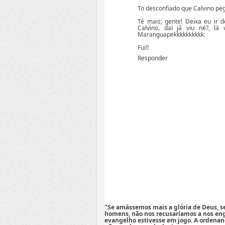
To desconfiado que Calvino pe
Té mais, gente! Deixa eu ir 
Calvino, daí já viu né?, l
Maranguapekkkkkkkkkk.
Fui!!
Responder
"Se amássemos mais a glória de Deus, 
homens, não nos recusaríamos a nos eng
evangelho estivesse em jogo. A ordenan