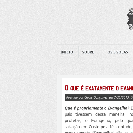
ÍNICIO
SOBRE
OS 5 SOLAS
Postado por Clóvis Gonçalves em 7/21/2013.
B
Que é propriamente o Evangelho?
E
pais tivessem dessa maneira, no
profetas, o Evangelho, pelo qua
salvação em Cristo pela fé, contudo
propriamente “Evangelho” são as no