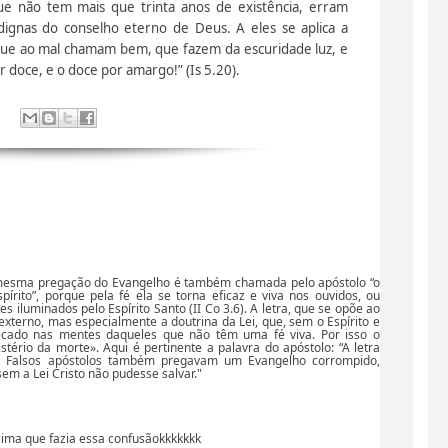
e não tem mais que trinta anos de existência, erram
ignas do conselho eterno de Deus. A eles se aplica a
s que ao mal chamam bem, que fazem da escuridade luz, e
 doce, e o doce por amargo!” (Is 5.20).
a mesma pregação do Evangelho é também chamada pelo apóstolo “o
espírito”, porque pela fé ela se torna eficaz e viva nos ouvidos, ou
s iluminados pelo Espírito Santo (II Co 3.6). A letra, que se opõe ao
é externo, mas especialmente a doutrina da Lei, que, sem o Espírito e
pecado nas mentes daqueles que não têm uma fé viva. Por isso o
tério da morte». Aqui é pertinente a palavra do apóstolo: “A letra
ca”. Falsos apóstolos também pregavam um Evangelho corrompido,
em a Lei Cristo não pudesse salvar."
zima que fazia essa confusãokkkkkkk