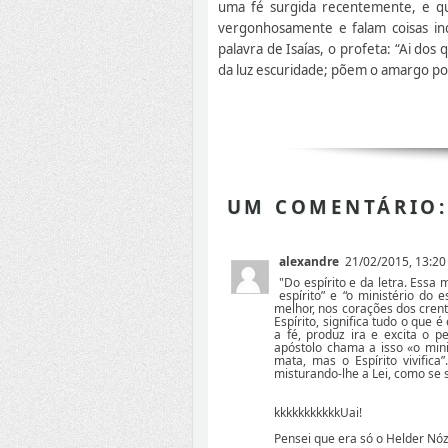
uma fé surgida recentemente, e qu
vergonhosamente e falam coisas ind
palavra de Isaías, o profeta: “Ai do
da luz escuridade; põem o amargo por
UM COMENTÁRIO:
alexandre
21/02/2015, 13:20
"Do espírito e da letra. Ess
espírito” e “o ministério do 
melhor, nos corações dos crente
Espírito, significa tudo o que 
a fé, produz ira e excita o 
apóstolo chama a isso «o minis
mata, mas o Espírito vivifi
misturando-lhe a Lei, como se s
kkkkkkkkkkkUai!
Pensei que era só o Helder Nó