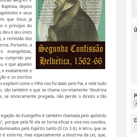
o Baptista, depois
 apóstolos e seus
ens que Deus já
e o princípio do
 deu o seu único
i, a remissão dos
erna. Portanto, a
o evangelistas,
 ou cumprido por
ou, e que aqueles
, e exatamente o
ão e os escritos
os expõem como o Filho nos foi dado pelo Pai, e nele tudo
ção, são também o que se chama corretamente “doutrina
e, se sinceramente pregada, não perde o direito a tão
regação do Evangelho é também chamada pelo apóstolo
to”, porque pela fé ela se torna eficaz e viva nos ouvidos,
C
luminados pelo Espírito Santo (II Co 3.6). A letra, que se
ue é externo, mas especialmente a doutrina da Lei, que,