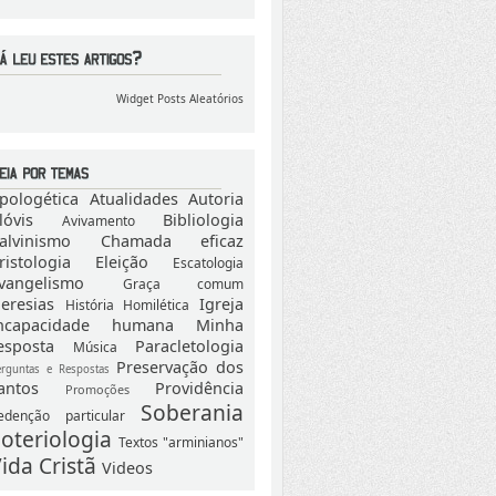
Widget Posts Aleatórios
pologética
Atualidades
Autoria
lóvis
Bibliologia
Avivamento
alvinismo
Chamada eficaz
ristologia
Eleição
Escatologia
vangelismo
Graça comum
eresias
Igreja
História
Homilética
ncapacidade humana
Minha
esposta
Paracletologia
Música
Preservação dos
erguntas e Respostas
antos
Providência
Promoções
Soberania
edenção particular
oteriologia
Textos "arminianos"
ida Cristã
Videos