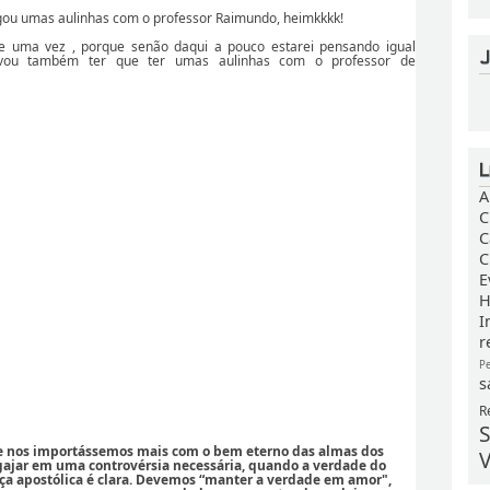
gou umas aulinhas com o professor Raimundo, heimkkkk!
de uma vez , porque senão daqui a pouco estarei pensando igual
á vou também ter que ter umas aulinhas com o professor de
A
C
C
C
E
H
I
r
P
s
R
S
se nos importássemos mais com o bem eterno das almas dos
V
ajar em uma controvérsia necessária, quando a verdade do
ça apostólica é clara. Devemos “manter a verdade em amor",