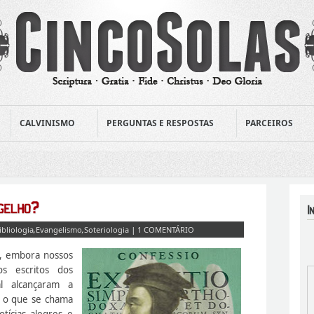
CALVINISMO
PERGUNTAS E RESPOSTAS
PARCEIROS
ibliologia
,
Evangelismo
,
Soteriologia
|
1 COMENTÁRIO
, embora nossos
s escritos dos
l alcançaram a
, o que se chama
tícias alegres e