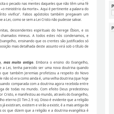
 excita o pecado nas mentes daqueles que não têm uma fé
o «o ministério da morte». Aqui é pertinente a palavra do
írito vivifica”. Falsos apóstolos também pregavam um
 a Lei, como se sem a Lei Cristo não pudesse salvar.
nitas, descendentes espirituais do herege Ébion, e os
m chamados mineus. A todos estes nós condenamos, e
ngelho, ensinando que os crentes são justificados só
posição mais detalhada deste assunto virá sob o título de
o, mas muito antigo
. Embora o ensino do Evangelho,
e a Lei, tenha parecido ser uma nova doutrina quando
 o que também Jeremias profetizou a respeito do Novo
de não só era como ainda é, uma velha doutrina (que hoje
 quando comparada com a doutrina agora recebida entre
tiga de todas no mundo. Com efeito Deus predestinou
or Cristo, e manifestou ao mundo, através do Evangelho,
ho eterno (II Tim 2.9 ss). Disso é evidente que a religião
 já existiram, existem e virão a existir, é a mais antiga de
s os que dizem que a religião e a doutrina evangélica é