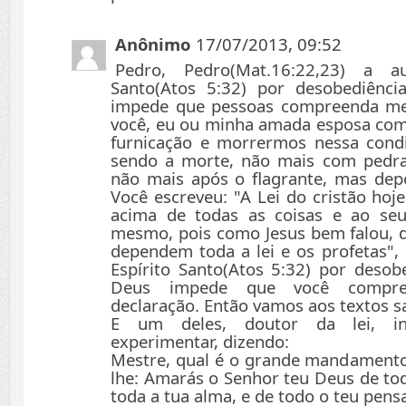
Anônimo
17/07/2013, 09:52
Pedro, Pedro(Mat.16:22,23) a au
Santo(Atos 5:32) por desobediênci
impede que pessoas compreenda mel
você, eu ou minha amada esposa com
furnicação e morrermos nessa cond
sendo a morte, não mais com pedra
não mais após o flagrante, mas depo
Você escreveu: "A Lei do cristão hoj
acima de todas as coisas e ao se
mesmo, pois como Jesus bem falou,
dependem toda a lei e os profetas",
Espírito Santo(Atos 5:32) por desob
Deus impede que você compre
declaração. Então vamos aos textos s
E um deles, doutor da lei, in
experimentar, dizendo:
Mestre, qual é o grande mandamento n
lhe: Amarás o Senhor teu Deus de tod
toda a tua alma, e de todo o teu pen