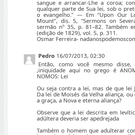
sangue e arrancar-Lhe a coroa; con
qualquer parte de Sua lei, sob o pre
o evangelho.” — Em “Upon Our Lo
Mount”, dis. 5, “Sermons on Severa
sermão nº 35, p. 81–82. Também e
(edição de 1829), vol. 5, p. 311.
Osmar Ferreira- nadanospodemoscon
Pedro
16/07/2013, 02:30
Então, como você mesmo disse,
,iniquidade aqui no grego é ANOM
NOMOS: Lei
Ou seja contra a lei, mas de que lei 
Da lei de Moisés da Velha aliança, ou 
a graça, a Nova e eterna aliança?
Observe que a lei descrita em levíti
adúltera deveria ser apedrejada
Também o homem que adulterar com