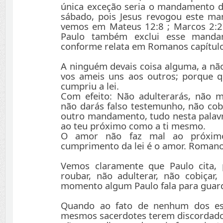
única exceção seria o mandamento da
sábado, pois Jesus revogou este m
vemos em Mateus 12:8 ; Marcos 2:27-
Paulo também exclui esse mandam
conforme relata em Romanos capítulo
A ninguém devais coisa alguma, a nã
vos ameis uns aos outros; porque 
cumpriu a lei.
Com efeito: Não adulterarás, não ma
não darás falso testemunho, não cob
outro mandamento, tudo nesta palav
ao teu próximo como a ti mesmo.
O amor não faz mal ao próxim
cumprimento da lei é o amor. Romano
Vemos claramente que Paulo cita, 
roubar, não adulterar, não cobiçar
momento algum Paulo fala para guar
Quando ao fato de nenhum dos esc
mesmos sacerdotes terem discordado 