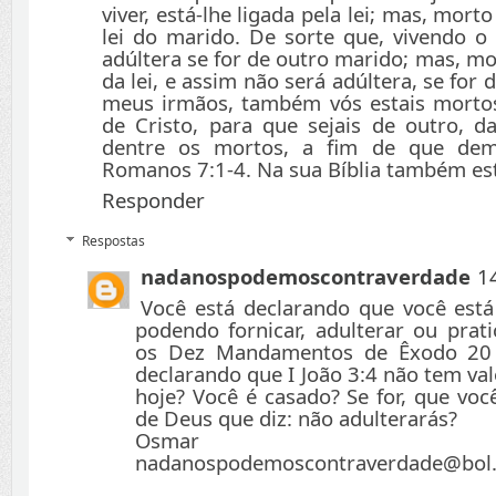
viver, está-lhe ligada pela lei; mas, morto
lei do marido. De sorte que, vivendo 
adúltera se for de outro marido; mas, mor
da lei, e assim não será adúltera, se for
meus irmãos, também vós estais mortos
de Cristo, para que sejais de outro, d
dentre os mortos, a fim de que dem
Romanos 7:1-4. Na sua Bíblia também es
Responder
Respostas
nadanospodemoscontraverdade
1
Você está declarando que você está
podendo fornicar, adulterar ou prat
os Dez Mandamentos de Êxodo 20 
declarando que I João 3:4 não tem val
hoje? Você é casado? Se for, que voc
de Deus que diz: não adulterarás?
Osmar Fer
nadanospodemoscontraverdade@bol