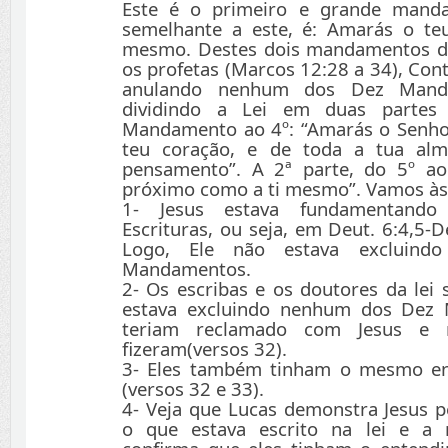
Este é o primeiro e grande mand
semelhante a este, é: Amarás o te
mesmo. Destes dois mandamentos de
os profetas (Marcos 12:28 a 34), Con
anulando nenhum dos Dez Manda
dividindo a Lei em duas partes
Mandamento ao 4º: “Amarás o Senho
teu coração, e de toda a tua al
pensamento”. A 2ª parte, do 5º ao
próximo como a ti mesmo”. Vamos às
1- Jesus estava fundamentando
Escrituras, ou seja, em Deut. 6:4,5-D
Logo, Ele não estava excluin
Mandamentos.
2- Os escribas e os doutores da lei
estava excluindo nenhum dos Dez
teriam reclamado com Jesus e 
fizeram(versos 32).
3- Eles também tinham o mesmo en
(versos 32 e 33).
4- Veja que Lucas demonstra Jesus p
o que estava escrito na lei e a