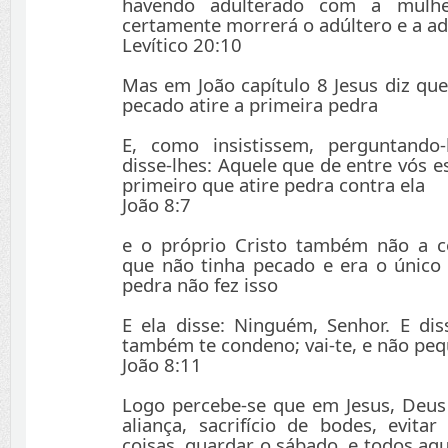
havendo adulterado com a mulh
certamente morrerá o adúltero e a ad
Levítico 20:10
Mas em João capítulo 8 Jesus diz que
pecado atire a primeira pedra
E, como insistissem, perguntando-l
disse-lhes: Aquele que de entre vós 
primeiro que atire pedra contra ela
João 8:7
e o próprio Cristo também não a 
que não tinha pecado e era o único
pedra não fez isso
E ela disse: Ninguém, Senhor. E dis
também te condeno; vai-te, e não pe
João 8:11
Logo percebe-se que em Jesus, Deus a
aliança, sacrifício de bodes, evita
coisas, guardar o sábado, e todos aq