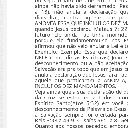
ou seja, o fato de que em “mateus 
ainda não havia sido derramado” Pes
a 13), não anula a declaração que
dia(volta), contra aquele que p
ANOMIA ESSA QUE INCLUI OS DEZ M
quando Jesus declarou Mateus 7: 22 
futuro, Ele ainda não tinha morrido
porque ele fundamentou-se nas Es
afirmou que não veio anular a Lei e
Exemplo, Exemplo Esse que declar
NELE como diz as Escrituras( João 
desconhecimento ou a não aceitaçã
Salvação era pra todo que em Jesus c
anula a declaração que Jesus fará naqu
aquele que praticaram a ANOMI
INCLUI OS DEZ MANDAMENTOS.
Veja ainda que a sua declaração de q
da Cruz se estendeu a todos”, con
Espírito Santo(Atos 5:32) em você
desconhecimento da Palavra de Deus 
a Salvação sempre foi ofertada para
Reis 8:38 a 43-9:3- Isaías 56:1 a 8- Ge
Quanto aos nossos pecados, embora