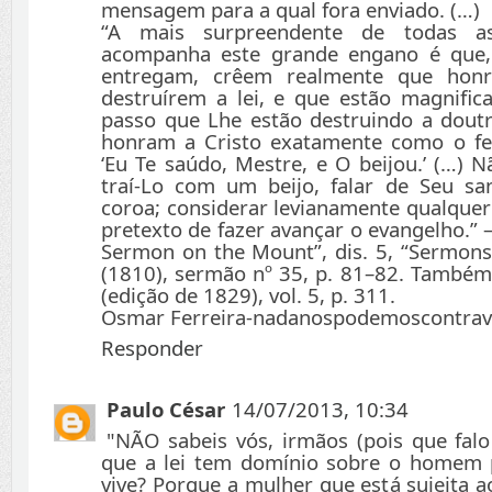
mensagem para a qual fora enviado. (…)
“A mais surpreendente de todas as 
acompanha este grande engano é que,
entregam, crêem realmente que honr
destruírem a lei, e que estão magnific
passo que Lhe estão destruindo a doutr
honram a Cristo exatamente como o fez
‘Eu Te saúdo, Mestre, e O beijou.’ (…) 
traí-Lo com um beijo, falar de Seu sa
coroa; considerar levianamente qualquer 
pretexto de fazer avançar o evangelho.”
Sermon on the Mount”, dis. 5, “Sermons
(1810), sermão nº 35, p. 81–82. També
(edição de 1829), vol. 5, p. 311.
Osmar Ferreira-nadanospodemoscontra
Responder
Paulo César
14/07/2013, 10:34
"NÃO sabeis vós, irmãos (pois que falo
que a lei tem domínio sobre o homem
vive? Porque a mulher que está sujeita 