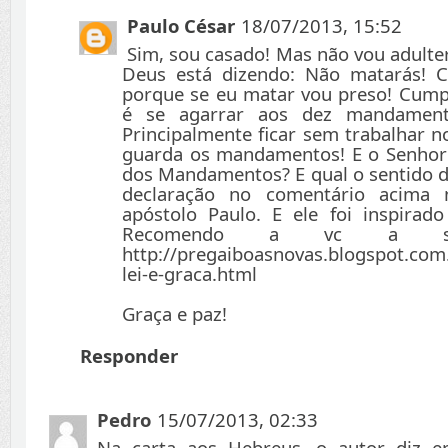
Paulo César
18/07/2013, 15:52
Sim, sou casado! Mas não vou adulte
Deus está dizendo: Não matarás! C
porque se eu matar vou preso! Cumpr
é se agarrar aos dez mandamen
Principalmente ficar sem trabalhar 
guarda os mandamentos! E o Senhor 
dos Mandamentos? E qual o sentido da
declaração no comentário acima
apóstolo Paulo. E ele foi inspirado
Recomendo a vc a segu
http://pregaiboasnovas.blogspot.com
lei-e-graca.html
Graça e paz!
Responder
Pedro
15/07/2013, 02:33
Na carta aos Hebreus, o autor diz 