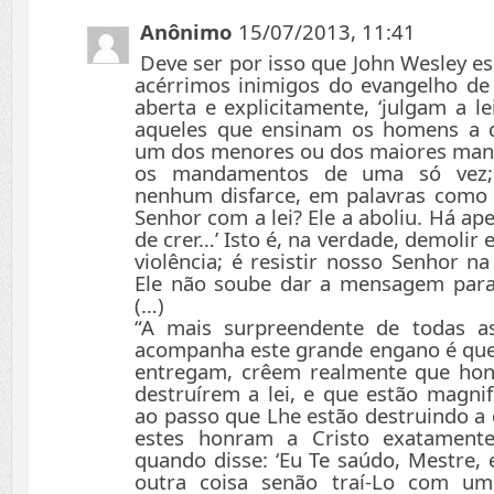
Anônimo
15/07/2013, 11:41
Deve ser por isso que John Wesley es
acérrimos inimigos do evangelho de 
aberta e explicitamente, ‘julgam a lei
aqueles que ensinam os homens a 
um dos menores ou dos maiores man
os mandamentos de uma só vez;
nenhum disfarce, em palavras como e
Senhor com a lei? Ele a aboliu. Há a
de crer…’ Isto é, na verdade, demoli
violência; é resistir nosso Senhor n
Ele não soube dar a mensagem para 
(…)
“A mais surpreendente de todas as
acompanha este grande engano é que,
entregam, crêem realmente que hon
destruírem a lei, e que estão magnif
ao passo que Lhe estão destruindo a 
estes honram a Cristo exatament
quando disse: ‘Eu Te saúdo, Mestre, 
outra coisa senão traí-Lo com um 