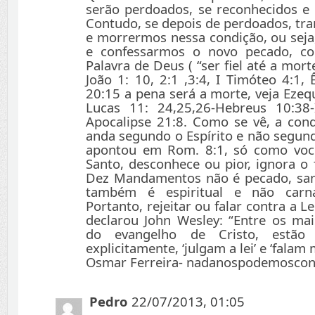
serão perdoados, se reconhecidos e 
Contudo, se depois de perdoados, tr
e morrermos nessa condição, ou sej
e confessarmos o novo pecado, co
Palavra de Deus ( “ser fiel até a mort
João 1: 10, 2:1 ,3:4, I Timóteo 4:1,
20:15 a pena será a morte, veja Ezeq
Lucas 11: 24,25,26-Hebreus 10:38-
Apocalipse 21:8. Como se vê, a co
anda segundo o Espírito e não segun
apontou em Rom. 8:1, só como você
Santo, desconhece ou pior, ignora o 
Dez Mandamentos não é pecado, san
também é espiritual e não carna
Portanto, rejeitar ou falar contra a L
declarou John Wesley: “Entre os mai
do evangelho de Cristo, estão
explicitamente, ‘julgam a lei’ e ‘falam ma
Osmar Ferreira- nadanospodemoscon
Pedro
22/07/2013, 01:05