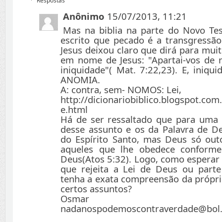
Respostas
Anônimo
15/07/2013, 11:21
Mas na biblia na parte do Novo Tes
escrito que pecado é a transgressão 
Jesus deixou claro que dirá para mui
em nome de Jesus: "Apartai-vos de m
iniquidade"( Mat. 7:22,23). E, iniqu
ANOMIA.
A: contra, sem- NOMOS: Lei,
http://dicionariobiblico.blogspot.co
e.html
Há de ser ressaltado que para uma
desse assunto e os da Palavra de De
do Espírito Santo, mas Deus só outo
aqueles que lhe obedece conforme
Deus(Atos 5:32). Logo, como esperar 
que rejeita a Lei de Deus ou part
tenha a exata compreensão da própri
certos assuntos?
Osmar Fer
nadanospodemoscontraverdade@bol