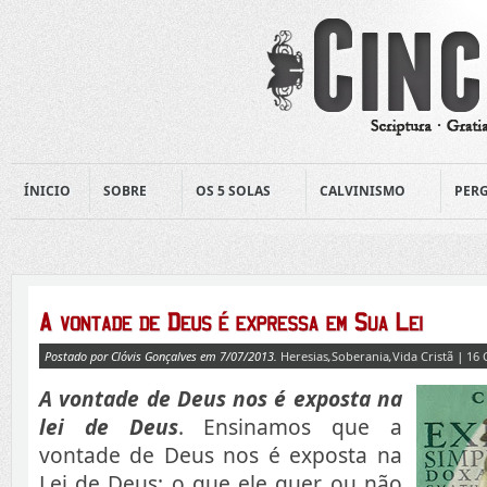
ÍNICIO
SOBRE
OS 5 SOLAS
CALVINISMO
PERG
Postado por Clóvis Gonçalves em 7/07/2013.
Heresias
,
Soberania
,
Vida Cristã
|
16
A vontade de Deus nos é exposta na
lei de Deus
. Ensinamos que a
vontade de Deus nos é exposta na
Lei de Deus: o que ele quer ou não