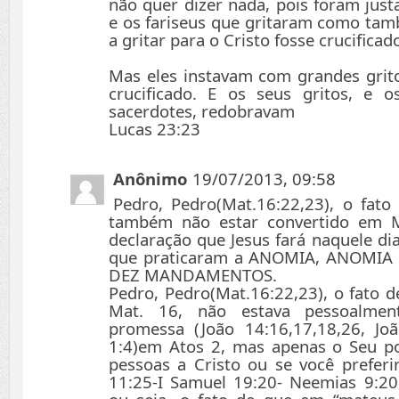
não quer dizer nada, pois foram jus
e os fariseus que gritaram como tam
a gritar para o Cristo fosse crucificad
Mas eles instavam com grandes grito
crucificado. E os seus gritos, e o
sacerdotes, redobravam
Lucas 23:23
Anônimo
19/07/2013, 09:58
Pedro, Pedro(Mat.16:22,23), o fato
também não estar convertido em M
declaração que Jesus fará naquele dia
que praticaram a ANOMIA, ANOMIA
DEZ MANDAMENTOS.
Pedro, Pedro(Mat.16:22,23), o fato d
Mat. 16, não estava pessoalme
promessa (João 14:16,17,18,26, Jo
1:4)em Atos 2, mas apenas o Seu p
pessoas a Cristo ou se você prefer
11:25-I Samuel 19:20- Neemias 9:20