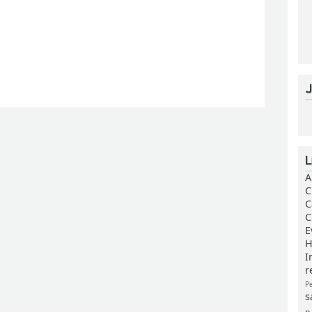
A
C
C
C
E
H
I
r
P
s