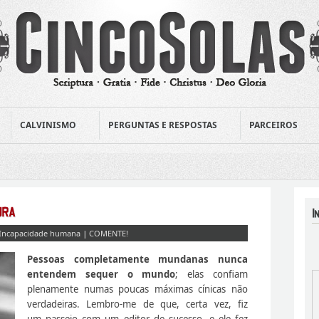
CALVINISMO
PERGUNTAS E RESPOSTAS
PARCEIROS
Incapacidade humana
|
COMENTE!
Pessoas completamente mundanas nunca
entendem sequer o mundo
; elas confiam
plenamente numas poucas máximas cínicas não
verdadeiras. Lembro-me de que, certa vez, fiz
um passeio com um editor de sucesso, e ele fez