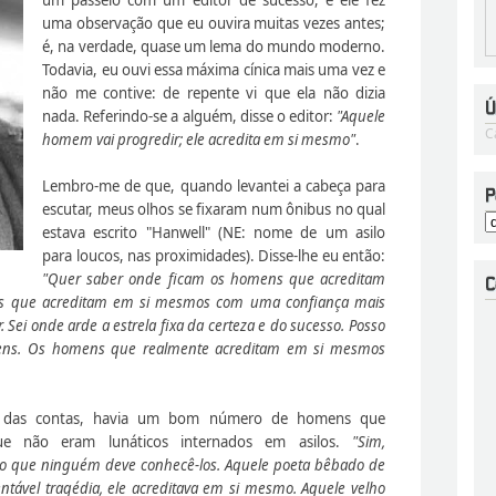
uma observação que eu ouvira muitas vezes antes;
é, na verdade, quase um lema do mundo moderno.
Todavia, eu ouvi essa máxima cínica mais uma vez e
não me contive: de repente vi que ela não dizia
nada. Referindo-se a alguém, disse o editor:
"Aquele
C
homem vai progredir; ele acredita em si mesmo"
.
Lembro-me de que, quando levantei a cabeça para
escutar, meus olhos se fixaram num ônibus no qual
estava escrito "Hanwell" (NE: nome de um asilo
para loucos, nas proximidades). Disse-lhe eu então:
"Quer saber onde ficam os homens que acreditam
ns que acreditam em si mesmos com uma confiança mais
 Sei onde arde a estrela fixa da certeza e do sucesso. Posso
mens. Os homens que realmente acreditam em si mesmos
m das contas, havia um bom número de homens que
e não eram lunáticos internados em asilos.
"Sim,
do que ninguém deve conhecê-los. Aquele poeta bêbado de
tável tragédia, ele acreditava em si mesmo. Aquele velho