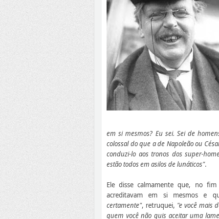
em si mesmos? Eu sei. Sei de home
colossal do que a de Napoleão ou César.
conduzi-lo aos tronos dos super-ho
estão todos em asilos de lunáticos"
.
Ele disse calmamente que, no fi
acreditavam em si mesmos e qu
certamente"
, retruquei,
"e você mais 
quem você não quis aceitar uma lamen