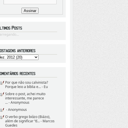
arregando...
Por que não sou calvinista?
Porque leio a bíblia e...
- Eu
Sobre o post, achei muito
interessante, me parece
...
- Anonymous
- Anonymous
O verbo grego biάzo (Biázo),
além de significar “d...
- Marcos
Guedes