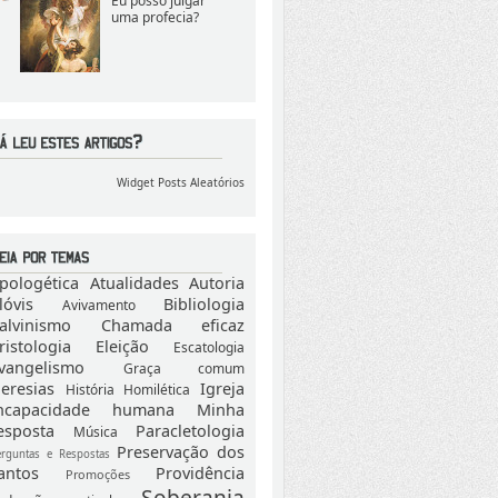
Eu posso julgar
uma profecia?
Widget Posts Aleatórios
pologética
Atualidades
Autoria
lóvis
Bibliologia
Avivamento
alvinismo
Chamada eficaz
ristologia
Eleição
Escatologia
vangelismo
Graça comum
eresias
Igreja
História
Homilética
ncapacidade humana
Minha
esposta
Paracletologia
Música
Preservação dos
erguntas e Respostas
antos
Providência
Promoções
Soberania