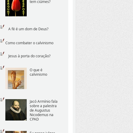
tem ciúmes?
A fé é um dom de Deus?
Como combater o calvinismo
Jesus à porta do coração?
O que é
calvinismo
Jacó Armínio fala
sobre a palestra
de Augustus
Nicodemus na
CPAD