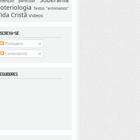
edenção particular
oteriologia
Textos "arminianos"
ida Cristã
Videos
Postagens
Comentários