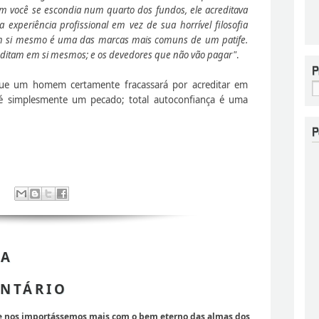
 você se escondia num quarto dos fundos, ele acreditava
experiência profissional em vez de sua horrível filosofia
ar em si mesmo é uma das marcas mais comuns de um
patife.
editam em si mesmos; e os devedores que não vão pagar"
.
 que um homem certamente fracassará por acreditar em
 é simplesmente um pecado; total autoconfiança é uma
 A
NTÁRIO
se nos importássemos mais com o bem eterno das almas dos