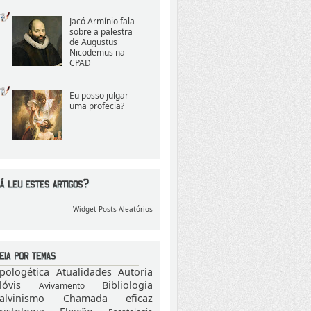
Jacó Armínio fala
sobre a palestra
de Augustus
Nicodemus na
CPAD
Eu posso julgar
uma profecia?
Widget Posts Aleatórios
pologética
Atualidades
Autoria
lóvis
Bibliologia
Avivamento
alvinismo
Chamada eficaz