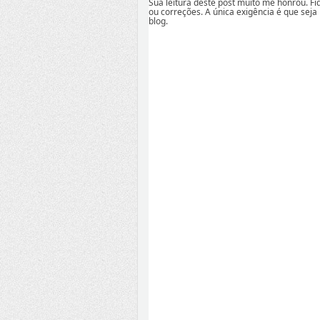
Sua leitura deste post muito me honrou. F
ou correções. A única exigência é que seja
blog.