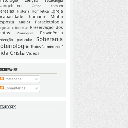
ristologia
Eleição
Escatologia
vangelismo
Graça comum
eresias
Igreja
História
Homilética
ncapacidade humana
Minha
esposta
Paracletologia
Música
Preservação dos
erguntas e Respostas
antos
Providência
Promoções
Soberania
edenção particular
oteriologia
Textos "arminianos"
ida Cristã
Videos
Postagens
Comentários