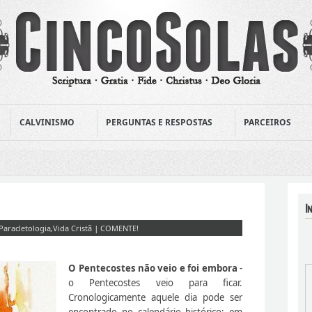
CALVINISMO
PERGUNTAS E RESPOSTAS
PARCEIROS
Paracletologia
,
Vida Cristã
|
COMENTE!
O Pentecostes não veio e foi embora
-
o Pentecostes veio para ficar.
Cronologicamente aquele dia pode ser
encontrado no calendário histórico; em