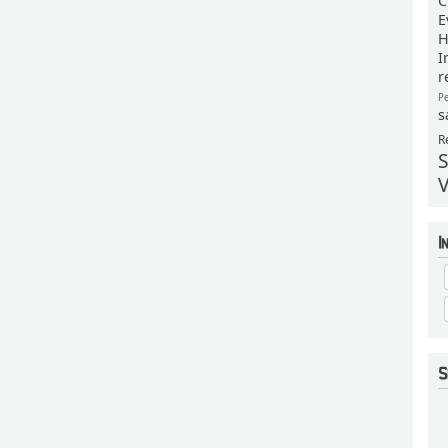
C
E
H
I
r
P
s
R
S
V