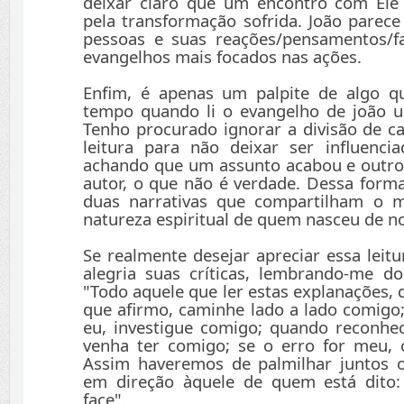
deixar claro que um encontro com Ele 
pela transformação sofrida. João parece
pessoas e suas reações/pensamentos/f
evangelhos mais focados nas ações.
Enfim, é apenas um palpite de algo 
tempo quando li o evangelho de joão u
Tenho procurado ignorar a divisão de ca
leitura para não deixar ser influenci
achando que um assunto acabou e outro
autor, o que não é verdade. Dessa forma
duas narrativas que compartilham o 
natureza espiritual de quem nasceu de n
Se realmente desejar apreciar essa leit
alegria suas críticas, lembrando-me d
"Todo aquele que ler estas explanações, 
que afirmo, caminhe lado a lado comig
eu, investigue comigo; quando reconhec
venha ter comigo; se o erro for meu,
Assim haveremos de palmilhar juntos 
em direção àquele de quem está dito
face".