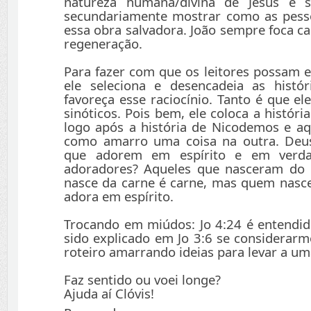
natureza humana/divina de Jesus e 
secundariamente mostrar como as pess
essa obra salvadora. João sempre foca cau
regeneração.
Para fazer com que os leitores possam e
ele seleciona e desencadeia as histó
favoreça esse raciocínio. Tanto é que el
sinóticos. Pois bem, ele coloca a histór
logo após a história de Nicodemos e aq
como amarro uma coisa na outra. Deu
que adorem em espírito e em verd
adoradores? Aqueles que nasceram do 
nasce da carne é carne, mas quem nasce 
adora em espírito.
Trocando em miúdos: Jo 4:24 é entendido
sido explicado em Jo 3:6 se considerar
roteiro amarrando ideias para levar a um
Faz sentido ou voei longe?
Ajuda aí Clóvis!