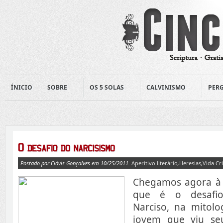
ÍNICIO
SOBRE
OS 5 SOLAS
CALVINISMO
PERG
Postado por Clóvis Gonçalves em 10/25/2011.
Aperitivo literário
,
Heresias
,
Vida Cri
Chegamos agora à 
que é o desafio
Narciso, na mitolo
jovem que viu se