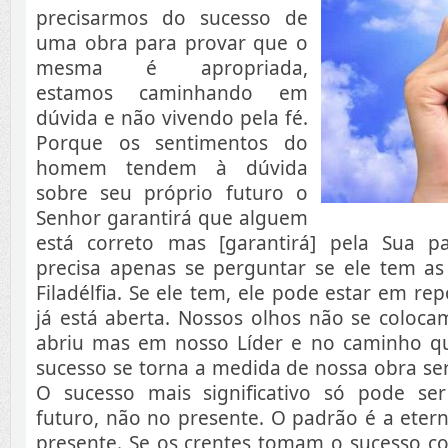
precisarmos do sucesso de
uma obra para provar que o
mesma é apropriada,
estamos caminhando em
dúvida e não vivendo pela fé.
Porque os sentimentos do
homem tendem à dúvida
sobre seu próprio futuro o
Senhor garantirá que alguem
está correto mas [garantirá] pela Sua 
precisa apenas se perguntar se ele tem as 
Filadélfia. Se ele tem, ele pode estar em re
já está aberta. Nossos olhos não se coloca
abriu mas em nosso Líder e no caminho q
sucesso se torna a medida de nossa obra s
O sucesso mais significativo só pode se
futuro, não no presente. O padrão é a eter
presente. Se os crentes tomam o sucesso c