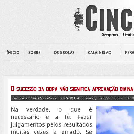
ÍNICIO
SOBRE
OS 5 SOLAS
CALVINISMO
PERG
Postado por Clóvis Gonçalves em 9/27/2011.
Atualidades
,
Igreja
,
Vida Cristã
|
3 C
Na verdade, o que é
necessário é a fé. Fazer
julgamentos pelos resultados
muitas vezes é errado. Se