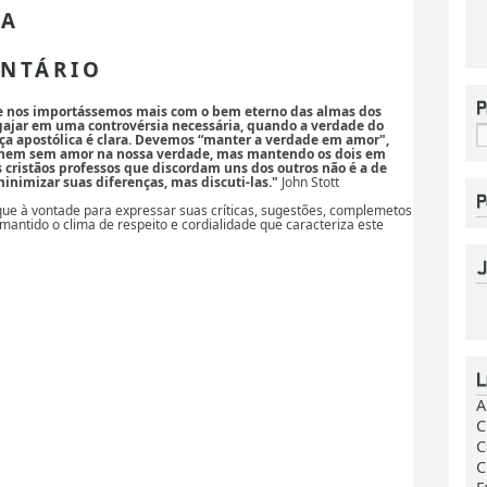
 A
NTÁRIO
se nos importássemos mais com o bem eterno das almas dos
ajar em uma controvérsia necessária, quando a verdade do
ça apostólica é clara. Devemos “manter a verdade em amor",
 nem sem amor na nossa verdade, mas mantendo os dois em
os cristãos professos que discordam uns dos outros não é a de
nimizar suas diferenças, mas discuti-las."
John Stott
ique à vontade para expressar suas críticas, sugestões, complemetos
 mantido o clima de respeito e cordialidade que caracteriza este
A
C
C
C