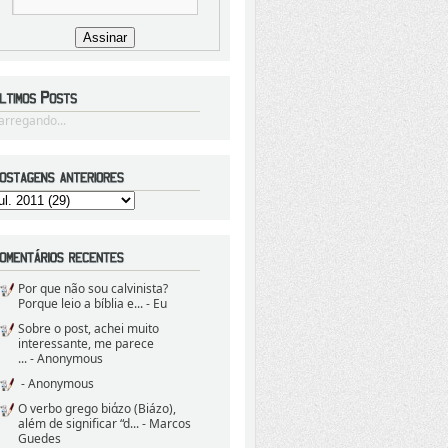
arregando...
Por que não sou calvinista?
Porque leio a bíblia e...
- Eu
Sobre o post, achei muito
interessante, me parece
...
- Anonymous
- Anonymous
O verbo grego biάzo (Biázo),
além de significar “d...
- Marcos
Guedes