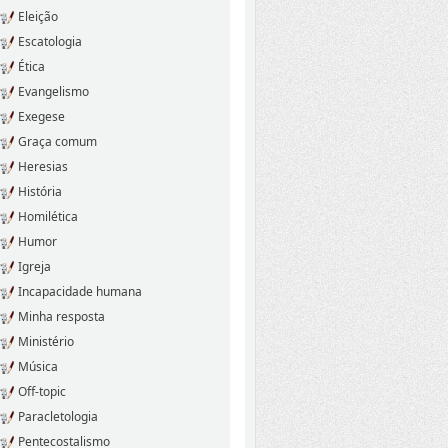
Eleição
Escatologia
Ética
Evangelismo
Exegese
Graça comum
Heresias
História
Homilética
Humor
Igreja
Incapacidade humana
Minha resposta
Ministério
Música
Off-topic
Paracletologia
Pentecostalismo