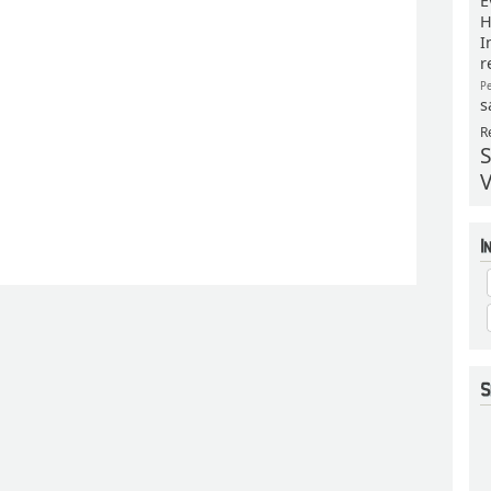
E
H
I
r
P
s
R
S
V