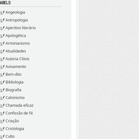
Angeologia
Antropologia
Aperitivo literário
Apologética
Arminianismo
Atualidades
Autoria Clóvis
Avivamento
Bem-dito
Bibliologia
Biografia
Calvinismo
Chamada eficaz
Confissão de Fé
Criação
Cristologia
Culto