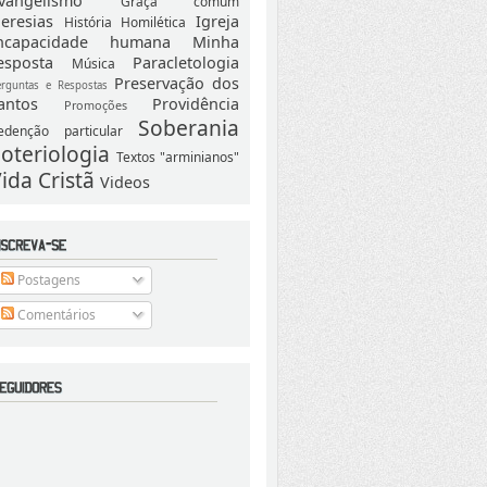
vangelismo
Graça comum
eresias
Igreja
História
Homilética
ncapacidade humana
Minha
esposta
Paracletologia
Música
Preservação dos
erguntas e Respostas
antos
Providência
Promoções
Soberania
edenção particular
oteriologia
Textos "arminianos"
ida Cristã
Videos
Postagens
Comentários