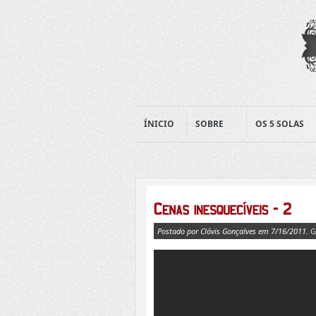
ÍNICIO
SOBRE
OS 5 SOLAS
Postado por Clóvis Gonçalves em 7/16/2011.
G