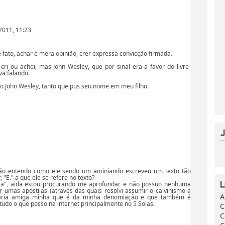
2011, 11:23
 fato, achar é mera opinião, crer expressa convicção firmada.
cri ou achei, mas John Wesley, que por sinal era a favor do livre-
va falando.
no John Wesley, tanto que pus seu nome em meu filho.
não entendo como ele sendo um aminiando escreveu um texto tão
r, "E." a que ele se refere no texto?
sta", aida estou procurando me aprofundar e não possuo nenhuma
r umas apostilas (através das quais resolvi assumir o calvinismo a
A
ária amiga minha que é da minha denomiação e que também é
o tudo o que posso na internet principalmente no 5 Solas.
C
C