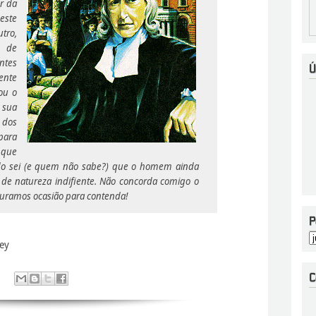
r da
neste
tro,
 de
ntes
ente
ou o
 sua
dos
para
 que
udo sei (e quem não sabe?) que o homem ainda
 de natureza indifiente. Não concorda comigo o
ocuramos ocasião para contenda!
ley