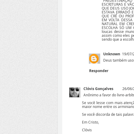
PREDESTINAÇÃ
ESCRITURAS E VÃ
QUE DEUS USO JO
ESTAVA ERRADO 
QUE CRÊ OU PRO
EM VOLTA DESSA
NATURAL EM CRE
ESCOLHA SÓ UM C
loucas desse mund
assim como eles pe
sendo que a escolha 
Unknown
19/07/
Deus também usou 
Responder
Clóvis Gonçalves
26/06/
Anônimo a favor do livre-arbítr
Se você lesse com mais atençã
maior nome entre os arminiano
Se você discorda de tais palav
Em Cristo,
Clóvis