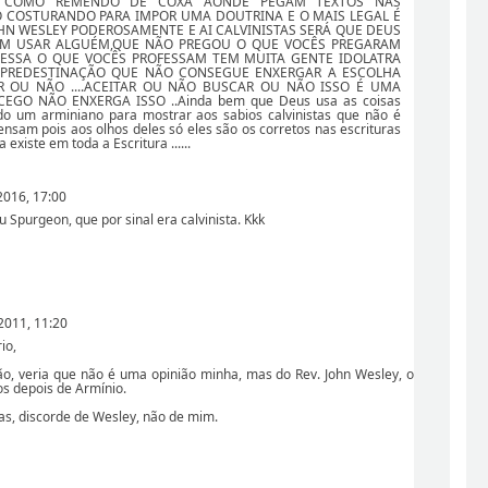
O COMO REMENDO DE COXA AONDE PEGAM TEXTOS NAS
O COSTURANDO PARA IMPOR UMA DOUTRINA E O MAIS LEGAL É
HN WESLEY PODEROSAMENTE E AI CALVINISTAS SERÁ QUE DEUS
EM USAR ALGUÉM,QUE NÃO PREGOU O QUE VOCÊS PREGARAM
FESSA O QUE VOCÊS PROFESSAM TEM MUITA GENTE IDOLATRA
 PREDESTINAÇÃO QUE NÃO CONSEGUE ENXERGAR A ESCOLHA
R OU NÃO ....ACEITAR OU NÃO BUSCAR OU NÃO ISSO É UMA
EGO NÃO ENXERGA ISSO ..Ainda bem que Deus usa as coisas
o um arminiano para mostrar aos sabios calvinistas que não é
nsam pois aos olhos deles só eles são os corretos nas escrituras
existe em toda a Escritura ......
2016, 17:00
Spurgeon, que por sinal era calvinista. Kkk
2011, 11:20
io,
o, veria que não é uma opinião minha, mas do Rev. John Wesley, o
s depois de Armínio.
ras, discorde de Wesley, não de mim.