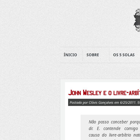
ÍNICIO
SOBRE
OS 5 SOLAS
Postado por Clóvis Gonçalves em 6/25/2011.
B
Não posso conceber porq
dr. E. contende comigo
causa do livre-arbítrio nat