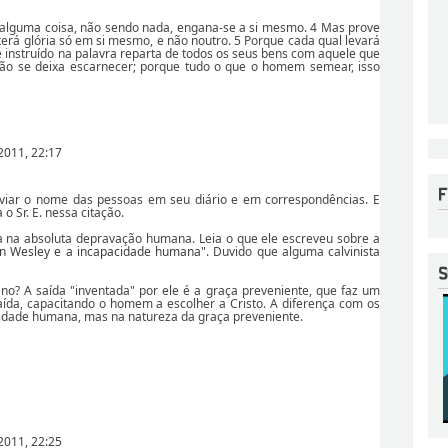
 alguma coisa, não sendo nada, engana-se a si mesmo. 4 Mas prove
terá glória só em si mesmo, e não noutro. 5 Porque cada qual levará
 é instruído na palavra reparta de todos os seus bens com aquele que
 não se deixa escarnecer; porque tudo o que o homem semear, isso
2011, 22:17
eviar o nome das pessoas em seu diário e em correspondências. E
o Sr. E. nessa citação.
a na absoluta depravação humana. Leia o que ele escreveu sobre a
hn Wesley e a incapacidade humana"
. Duvido que alguma calvinista
o? A saída "inventada" por ele é a graça preveniente, que faz um
ída, capacitando o homem a escolher a Cristo. A diferença com os
acidade humana, mas na natureza da graça preveniente.
2011, 22:25