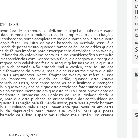
C
E
H
I
r
016, 13:39
P
texto fora de seu contesto, infelizmente algo habitualmente usado
s
erdade e enganar a muitos. Cuidado sempre com estas citações
 conhecer as obras completas tanto de autores calvinistas quanto
R
epois fazer um juízo de valor baseado na verdade, esse é o
erdade de pensamento, quando tiramos os óculos coloridos que as
S
as de fé nos impõem para enxergar sem distorções. John Wesley
o rebatedor do calvinismo basta ler suas considerações a respeito
V
respondências com George Whitefield, ele chegava a dizer que o
egado pelo calvinismo fazia o sangue gelar nas veias, e que sua
que a de satanás. Não entenda mal a Wesley, este foi um dos
 e fervorosos da história, mas leia seus escritos e verá que não
r seus argumentos. Neste fragmento Wesley se refere a uma
ca do momento pós queda de Adão, quando este estava
arado de Deus, bem como todos os seus instintos e intenções
o, o que Wesley ensina é que este estado "de fato" nunca abraçou
s no mesmo momento em que este caiu a Graça preveniente de
 mediante a promessa do Cordeiro de Deus imolado desde a
, para que este pudesse se arrepender e dar continuidade ao
quanto à salvação pela fé. Sendo assim, para Wesley todo homem
 é iluminado pela Graça Preveniente que restaura em certa
o de depravação reabilitando sua volição, para que possa
chamado de Cristo. Espero ter ajudado meu irmão, um grande
16/05/2016, 20:33