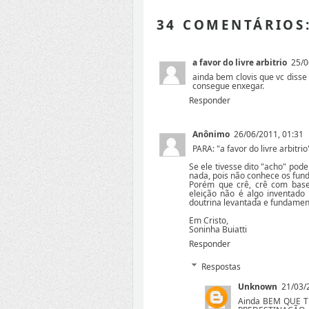
34 COMENTÁRIOS
a favor do livre arbitrio
25/0
ainda bem clovis que vc disse :
consegue enxegar.
Responder
Anônimo
26/06/2011, 01:31
PARA: "a favor do livre arbitrio
Se ele tivesse dito "acho" pod
nada, pois não conhece os fun
Porém que crê, crê com bas
eleição não é algo inventad
doutrina levantada e fundamen
Em Cristo,
Soninha Buiatti
Responder
Respostas
Unknown
21/03/
Ainda BEM QUE 