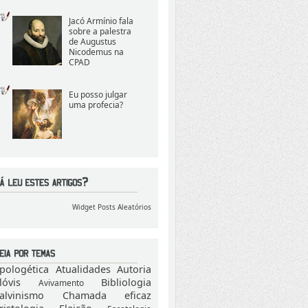
Jacó Armínio fala
sobre a palestra
de Augustus
Nicodemus na
CPAD
Eu posso julgar
uma profecia?
Widget Posts Aleatórios
pologética
Atualidades
Autoria
lóvis
Bibliologia
Avivamento
alvinismo
Chamada eficaz