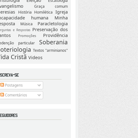
ristologia
Eleição
Escatologia
vangelismo
Graça comum
eresias
Igreja
História
Homilética
ncapacidade humana
Minha
esposta
Paracletologia
Música
Preservação dos
erguntas e Respostas
antos
Providência
Promoções
Soberania
edenção particular
oteriologia
Textos "arminianos"
ida Cristã
Videos
Postagens
Comentários