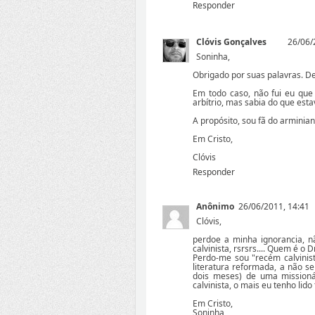
Responder
Clóvis Gonçalves
26/06/
Soninha,
Obrigado por suas palavras. De
Em todo caso, não fui eu que 
arbítrio, mas sabia do que esta
A propósito, sou fã do arminia
Em Cristo,
Clóvis
Responder
Anônimo
26/06/2011, 14:41
Clóvis,
perdoe a minha ignorancia, 
calvinista, rsrsrs.... Quem é o D
Perdo-me sou "recém calvini
literatura reformada, a não se
dois meses) de uma mission
calvinista, o mais eu tenho lid
Em Cristo,
Soninha