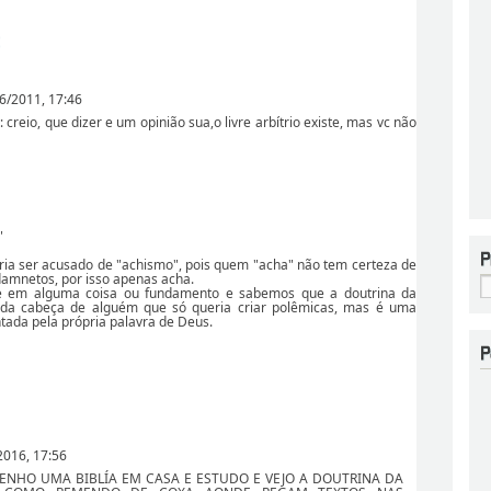
:
6/2011, 17:46
 creio, que dizer e um opinião sua,o livre arbítrio existe, mas vc não
"
eria ser acusado de "achismo", pois quem "acha" não tem certeza de
damnetos, por isso apenas acha.
e em alguma coisa ou fundamento e sabemos que a doutrina da
o da cabeça de alguém que só queria criar polêmicas, mas é uma
tada pela própria palavra de Deus.
2016, 17:56
TENHO UMA BIBLÍA EM CASA E ESTUDO E VEJO A DOUTRINA DA