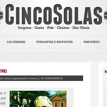
CALVINISMO
PERGUNTAS E RESPOSTAS
PARCEIROS
em-dito
,
Incapacidade humana
|
34 COMENTÁRIOS
ue o
 por
ural,