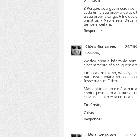
Gálatas 6
3 Porque, se alguém cuida ser
cada um a sua própria obra, e 
a sua própria carga. 6 E o que
o instrui. 7 Não erreis: Deus
também ceifará.
Responder
Clóvis Gonçalves
26/06/
Soninha,
Wesley tinha o hábito de abr
sinceramente não sei quem era 
Embora arminiano, Wesley cri
natureza humana no post
"Jo
fosse mais enfático.
Mas então como ele é arminian
contra-peso com a natureza ca
calvinistas não está no incap
Em Cristo,
Clóvis
Responder
Clóvis Gonçalves
26/06/