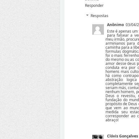
Responder
Respostas
Anônimo
03/04/2
Este é apenas um 
para falsear a v
meu irmão, procure
arminianos para d
caminha para a lib
formulas dogmátic
foi o mais ferrenh
do mesmo ou as cor
amor desse deus pr
conduta era pior 
homens mais cultos
há como contrapo
abstração logi
completamente sep
seriam más, contud
nenhum homem, poi
Deus o revestiu,
fundação do mundo
propósito de Deus 
que vem ao mundo
medida seu estad
corresponder ao 
abraço!
Clóvis Gonçalves