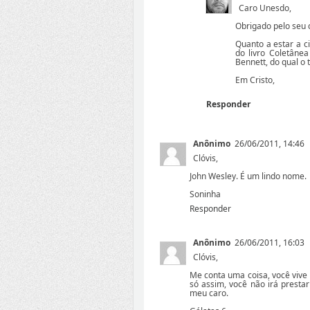
Caro Unesdo,
Obrigado pelo seu 
Quanto a estar a ci
do livro Coletânea
Bennett, do qual o 
Em Cristo,
Responder
Anônimo
26/06/2011, 14:46
Clóvis,
John Wesley. É um lindo nome.
Soninha
Responder
Anônimo
26/06/2011, 16:03
Clóvis,
Me conta uma coisa, você vive pe
só assim, você não irá prest
meu caro.