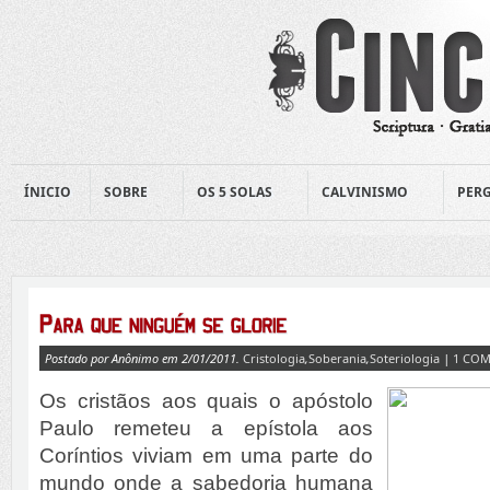
ÍNICIO
SOBRE
OS 5 SOLAS
CALVINISMO
PERG
Postado por Anônimo em 2/01/2011.
Cristologia
,
Soberania
,
Soteriologia
|
1 COM
Os cristãos aos quais o apóstolo
Paulo remeteu a epísto­la aos
Coríntios viviam em uma parte do
mundo onde a sabedoria humana