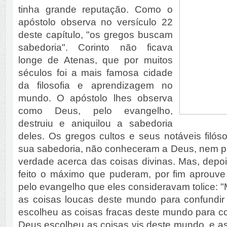
ti­nha grande reputação. Como o
apóstolo observa no versículo 22
deste capítulo, "os gregos buscam
sabedoria". Corinto não ficava
longe de Atenas, que por muitos
séculos foi a mais famosa cidade
da filosofia e aprendizagem no
mundo. O apóstolo lhes observa
como Deus, pelo evangelho,
destruiu e aniquilou a sabedoria
de­les. Os gregos cultos e seus notáveis filós
sua sabedoria, não conheceram a Deus, nem p
ver­dade acerca das coisas divinas. Mas, dep
feito o máximo que puderam, por fim aprouve
pelo evangelho que eles consideravam tolice:
as coisas loucas deste mundo para confundir
esco­lheu as coisas fracas deste mundo para con
Deus escolheu as coisas vis deste mundo, e as