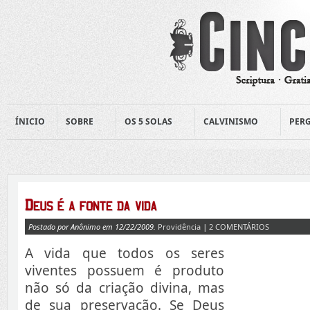
ÍNICIO
SOBRE
OS 5 SOLAS
CALVINISMO
PERG
Postado por Anônimo em 12/22/2009.
Providência
|
2 COMENTÁRIOS
A vida que todos os seres
viventes possuem é produto
não só da criação divina, mas
de sua preservação. Se Deus